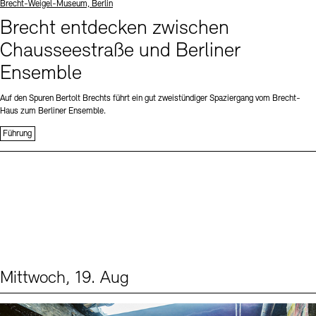
Standort
Brecht-Weigel-Museum, Berlin
Brecht entdecken zwischen
Chausseestraße und Berliner
Ensemble
Auf den Spuren Bertolt Brechts führt ein gut zweistündiger Spaziergang vom Brecht-
Haus zum Berliner Ensemble.
Führung
Mittwoch, 19. Aug
Events (1)
Sprache