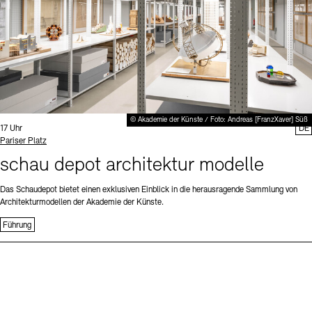
© Akademie der Künste / Foto: Andreas [FranzXaver] Süß
Uhrzeit:
17 Uhr
DE
Standort
Pariser Platz
schau depot architektur modelle
Das Schaudepot bietet einen exklusiven Einblick in die herausragende Sammlung von
Architekturmodellen der Akademie der Künste.
Führung