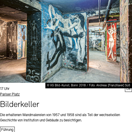
© VG Bild-Kunst, Bonn 2018 / Foto: Andreas [FranzXaver] Süß
Uhrzeit:
17 Uhr
DE
Standort
Pariser Platz
Bilderkeller
Die erhaltenen Wandmalereien von 1957 und 1958 sind als Teil der wechselvollen
Geschichte von Institution und Gebäude zu besichtigen.
Führung