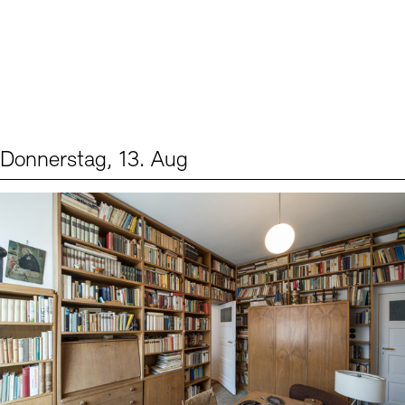
Donnerstag, 13. Aug
Events (2)
Sprache