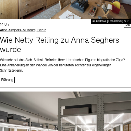
© Andreas [FranzXaver] Süß
Uhrzeit:
14 Uhr
DE
Standort
Anna-Seghers-Museum, Berlin
Wie Netty Reiling zu Anna Seghers
wurde
Wie sehr hat das Sich-Selbst-Befreien ihrer literarischen Figuren biografische Züge?
Eine Annäherung an den Wandel von der behüteten Tochter zur eigenwilligen
Schriftstellerin.
Führung
Sprache