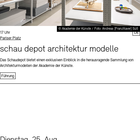
© Akademie der Künste / Foto: Andreas [FranzXaver] Süß
Uhrzeit:
17 Uhr
DE
Standort
Pariser Platz
schau depot architektur modelle
Das Schaudepot bietet einen exklusiven Einblick in die herausragende Sammlung von
Architekturmodellen der Akademie der Künste.
Führung
Dienstag, 25. Aug