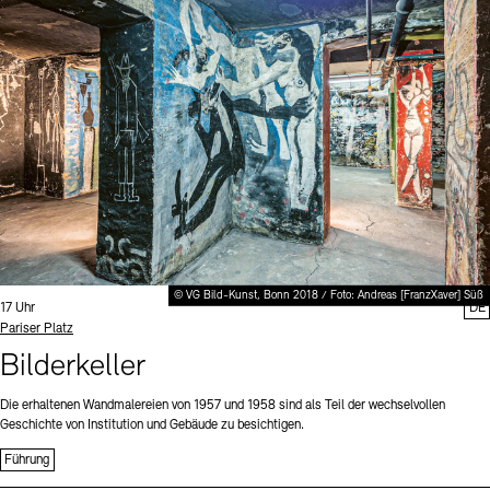
Digitale Sammlungen
Exil-Archive
Stellenangebote
Newsletter
Presse
Nachhaltigkeit
Kontakt
© VG Bild-Kunst, Bonn 2018 / Foto: Andreas [FranzXaver] Süß
Uhrzeit:
17 Uhr
DE
Standort
Pariser Platz
Bilderkeller
Die erhaltenen Wandmalereien von 1957 und 1958 sind als Teil der wechselvollen
Geschichte von Institution und Gebäude zu besichtigen.
Führung