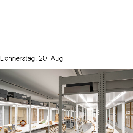
Donnerstag, 20. Aug
Events (1)
Sprache