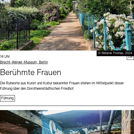
© Stefanie Thomas, 2024
Uhrzeit:
14 Uhr
DE
Standort
Brecht-Weigel-Museum, Berlin
Berühmte Frauen
Die Ruheorte aus Kunst und Kultur bekannter Frauen stehen im Mittelpunkt dieser
Führung über den Dorotheenstädtischen Friedhof.
Führung
Sprache