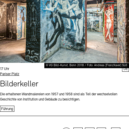
© VG Bild-Kunst, Bonn 2018 / Foto: Andreas [FranzXaver] Süß
Uhrzeit:
17 Uhr
DE
Standort
Pariser Platz
Bilderkeller
Die erhaltenen Wandmalereien von 1957 und 1958 sind als Teil der wechselvollen
Geschichte von Institution und Gebäude zu besichtigen.
Führung