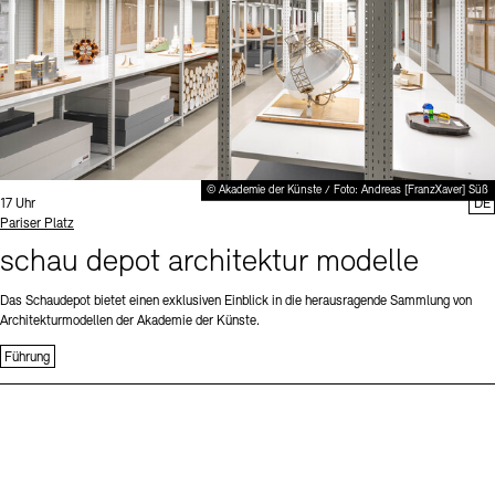
© Akademie der Künste / Foto: Andreas [FranzXaver] Süß
Uhrzeit:
17 Uhr
DE
Standort
Pariser Platz
schau depot architektur modelle
Das Schaudepot bietet einen exklusiven Einblick in die herausragende Sammlung von
Architekturmodellen der Akademie der Künste.
Führung