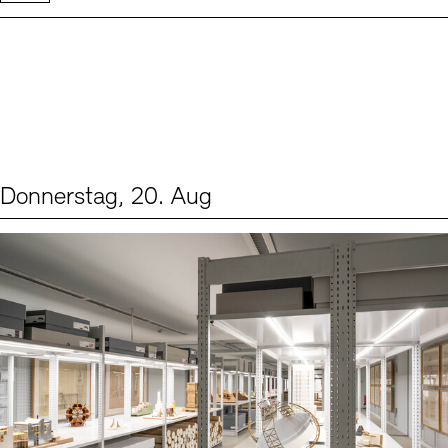
Donnerstag, 20. Aug
Events (1)
Sprache