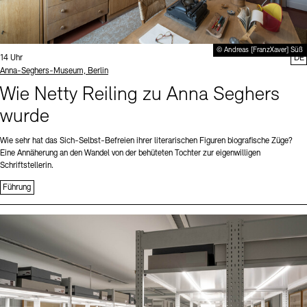
© Andreas [FranzXaver] Süß
Uhrzeit:
14 Uhr
DE
Standort
Anna-Seghers-Museum, Berlin
Wie Netty Reiling zu Anna Seghers
wurde
Wie sehr hat das Sich-Selbst-Befreien ihrer literarischen Figuren biografische Züge?
Eine Annäherung an den Wandel von der behüteten Tochter zur eigenwilligen
Schriftstellerin.
Führung
Sprache