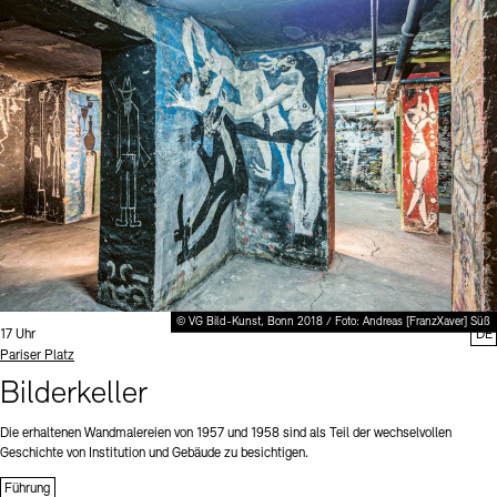
© VG Bild-Kunst, Bonn 2018 / Foto: Andreas [FranzXaver] Süß
Uhrzeit:
17 Uhr
DE
Standort
Pariser Platz
Bilderkeller
Die erhaltenen Wandmalereien von 1957 und 1958 sind als Teil der wechselvollen
Geschichte von Institution und Gebäude zu besichtigen.
Führung