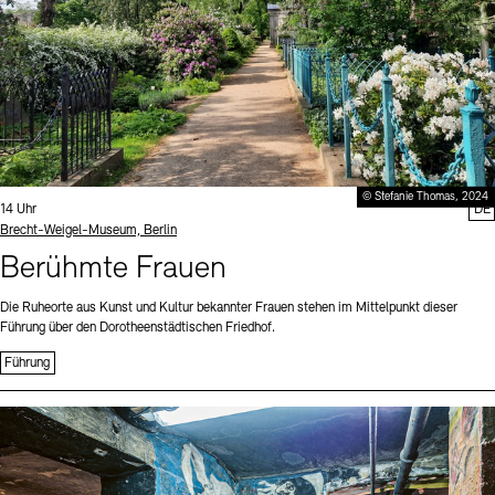
© Stefanie Thomas, 2024
Uhrzeit:
14 Uhr
DE
Standort
Brecht-Weigel-Museum, Berlin
Berühmte Frauen
Die Ruheorte aus Kunst und Kultur bekannter Frauen stehen im Mittelpunkt dieser
Führung über den Dorotheenstädtischen Friedhof.
Führung
Sprache