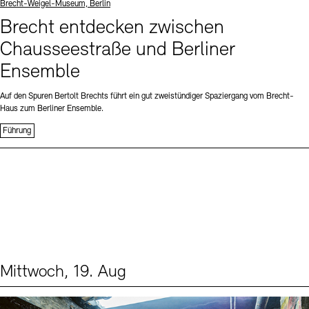
Standort
Brecht-Weigel-Museum, Berlin
Brecht entdecken zwischen
Chausseestraße und Berliner
Ensemble
Auf den Spuren Bertolt Brechts führt ein gut zweistündiger Spaziergang vom Brecht-
Haus zum Berliner Ensemble.
Führung
Mittwoch, 19. Aug
Events (1)
Sprache