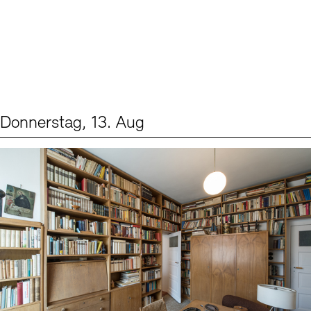
Donnerstag, 13. Aug
Events (2)
Sprache