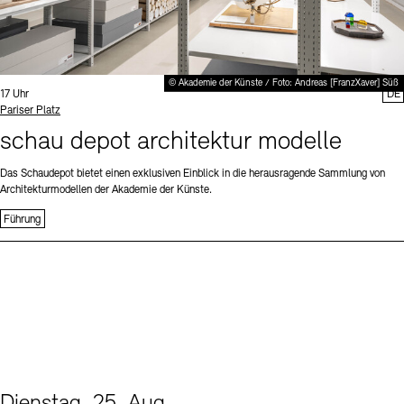
© Akademie der Künste / Foto: Andreas [FranzXaver] Süß
Uhrzeit:
17 Uhr
DE
Standort
Pariser Platz
schau depot architektur modelle
Das Schaudepot bietet einen exklusiven Einblick in die herausragende Sammlung von
Architekturmodellen der Akademie der Künste.
Führung
Dienstag, 25. Aug