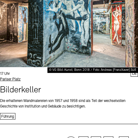
© VG Bild-Kunst, Bonn 2018 / Foto: Andreas [FranzXaver] Süß
Uhrzeit:
17 Uhr
DE
Standort
Pariser Platz
Bilderkeller
Die erhaltenen Wandmalereien von 1957 und 1958 sind als Teil der wechselvollen
Geschichte von Institution und Gebäude zu besichtigen.
Führung