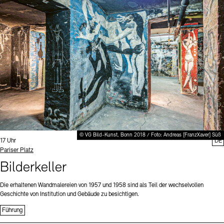
Digitale Sammlungen
Exil-Archive
Stellenangebote
Newsletter
Presse
Nachhaltigkeit
Kontakt
© VG Bild-Kunst, Bonn 2018 / Foto: Andreas [FranzXaver] Süß
Uhrzeit:
17 Uhr
DE
Standort
Pariser Platz
Bilderkeller
Die erhaltenen Wandmalereien von 1957 und 1958 sind als Teil der wechselvollen
Geschichte von Institution und Gebäude zu besichtigen.
Führung