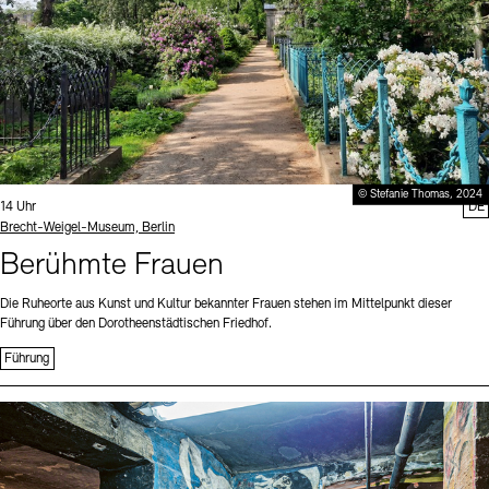
© Stefanie Thomas, 2024
Uhrzeit:
14 Uhr
DE
Standort
Brecht-Weigel-Museum, Berlin
Berühmte Frauen
Die Ruheorte aus Kunst und Kultur bekannter Frauen stehen im Mittelpunkt dieser
Führung über den Dorotheenstädtischen Friedhof.
Führung
Sprache