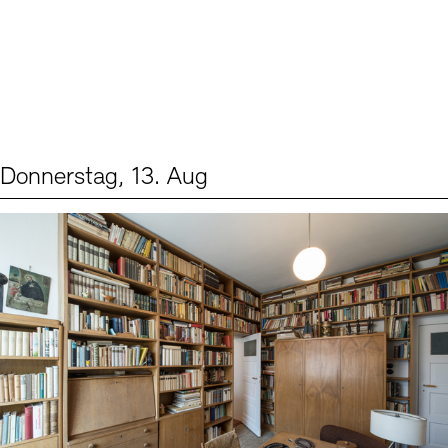
Donnerstag, 13. Aug
Events (2)
Sprache