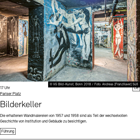
Digitale Sammlungen
Exil-Archive
Stellenangebote
Newsletter
Presse
Nachhaltigkeit
Kontakt
© VG Bild-Kunst, Bonn 2018 / Foto: Andreas [FranzXaver] Süß
Uhrzeit:
17 Uhr
DE
Standort
Pariser Platz
Bilderkeller
Die erhaltenen Wandmalereien von 1957 und 1958 sind als Teil der wechselvollen
Geschichte von Institution und Gebäude zu besichtigen.
Führung