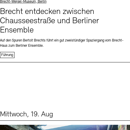
Standort
Brecht-Weigel-Museum, Berlin
Brecht entdecken zwischen
Chausseestraße und Berliner
Ensemble
Auf den Spuren Bertolt Brechts führt ein gut zweistündiger Spaziergang vom Brecht-
Haus zum Berliner Ensemble.
Führung
Mittwoch, 19. Aug
Events (1)
Sprache