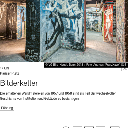
© VG Bild-Kunst, Bonn 2018 / Foto: Andreas [FranzXaver] Süß
Uhrzeit:
17 Uhr
DE
Standort
Pariser Platz
Bilderkeller
Die erhaltenen Wandmalereien von 1957 und 1958 sind als Teil der wechselvollen
Geschichte von Institution und Gebäude zu besichtigen.
Führung