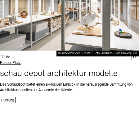
© Akademie der Künste / Foto: Andreas [FranzXaver] Süß
Uhrzeit:
17 Uhr
DE
Standort
Pariser Platz
schau depot architektur modelle
Das Schaudepot bietet einen exklusiven Einblick in die herausragende Sammlung von
Architekturmodellen der Akademie der Künste.
Führung