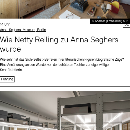
© Andreas [FranzXaver] Süß
Uhrzeit:
14 Uhr
DE
Standort
Anna-Seghers-Museum, Berlin
Wie Netty Reiling zu Anna Seghers
wurde
Wie sehr hat das Sich-Selbst-Befreien ihrer literarischen Figuren biografische Züge?
Eine Annäherung an den Wandel von der behüteten Tochter zur eigenwilligen
Schriftstellerin.
Führung
Sprache