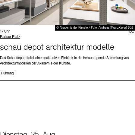
© Akademie der Künste / Foto: Andreas [FranzXaver] Süß
Uhrzeit:
17 Uhr
DE
Standort
Pariser Platz
schau depot architektur modelle
Das Schaudepot bietet einen exklusiven Einblick in die herausragende Sammlung von
Architekturmodellen der Akademie der Künste.
Führung
Dienstag, 25. Aug