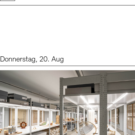
Donnerstag, 20. Aug
Events (1)
Sprache