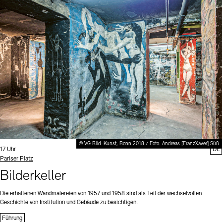
© VG Bild-Kunst, Bonn 2018 / Foto: Andreas [FranzXaver] Süß
Uhrzeit:
17 Uhr
DE
Standort
Pariser Platz
Bilderkeller
Die erhaltenen Wandmalereien von 1957 und 1958 sind als Teil der wechselvollen
Geschichte von Institution und Gebäude zu besichtigen.
Führung