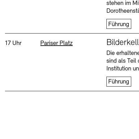
stehen im Mi
Dorotheenstä
Führung
Sprache
Bilderkel
Uhrzeit:
Standort
17 Uhr
Pariser Platz
Die erhalte
sind als Tei
Institution 
Führung