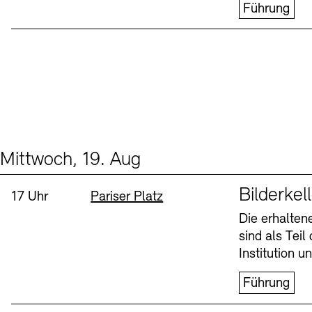
Führung
Mittwoch, 19. Aug
Events (1)
Sprache
Bilderkel
Uhrzeit:
Standort
17 Uhr
Pariser Platz
Die erhalte
sind als Tei
Institution 
Führung