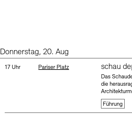
Donnerstag, 20. Aug
Events (1)
Sprache
schau de
Uhrzeit:
Standort
17 Uhr
Pariser Platz
Das Schaudep
die herausr
Architekturm
Führung