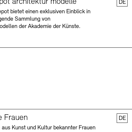
pot architektur modelle
DE
ot bietet einen exklusiven Einblick in
agende Sammlung von
odellen der Akademie der Künste.
Barrierefreiheit
Barrierefreiheit
Newsletter
Newsletter
Presse
Presse
e Frauen
DE
 aus Kunst und Kultur bekannter Frauen