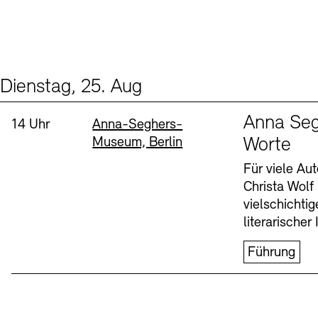
Dienstag, 25. Aug
Events (1)
Sprache
Anna Seg
Uhrzeit:
Standort
14 Uhr
Anna-Seghers-
Museum, Berlin
Worte
Für viele Au
Christa Wolf
vielschichti
literarischer 
Führung