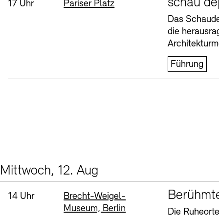
schau de
Uhrzeit:
Standort
17 Uhr
Pariser Platz
Buchläden
Vermittlungsprogramm
Das Schaudep
die herausr
Donnerstag, 6. Aug
Architekturm
Führung
Tickets und Preise
Tickets und Preise
Öffnungszeiten
Öffnungszeiten
Mittwoch, 12. Aug
Events (2)
Sprache
Berühmt
Uhrzeit:
Standort
14 Uhr
Brecht-Weigel-
Museum, Berlin
Die Ruheorte