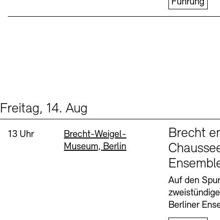
Führung
Freitag, 14. Aug
Events (1)
Sprache
Brecht e
Uhrzeit:
Standort
13 Uhr
Brecht-Weigel-
Museum, Berlin
Chaussee
Ensembl
Auf den Spur
zweistündig
Berliner Ens