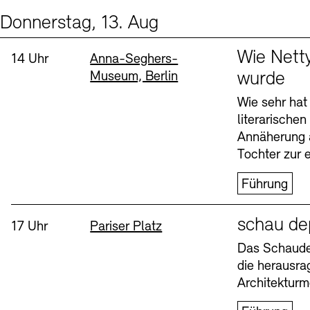
Donnerstag, 13. Aug
Events (2)
Sprache
Wie Nett
Uhrzeit:
Standort
14 Uhr
Anna-Seghers-
Museum, Berlin
wurde
Wie sehr hat
literarische
Annäherung 
Tochter zur e
Führung
Sprache
schau de
Uhrzeit:
Standort
17 Uhr
Pariser Platz
Das Schaudep
die herausr
Architekturm