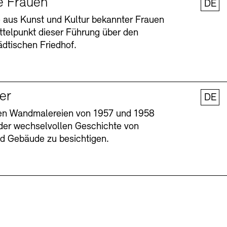
e Frauen
DE
 aus Kunst und Kultur bekannter Frauen
ttelpunkt dieser Führung über den
dtischen Friedhof.
ler
DE
nen Wandmalereien von 1957 und 1958
l der wechselvollen Geschichte von
Barrierefreiheit
Barrierefreiheit
Newsletter
Newsletter
Presse
Presse
und Gebäude zu besichtigen.