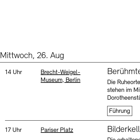
Mittwoch, 26. Aug
Events (2)
Sprache
Berühmt
Uhrzeit:
Standort
14 Uhr
Brecht-Weigel-
Museum, Berlin
Die Ruheorte
stehen im Mi
Dorotheenstä
Führung
Sprache
Bilderkel
Uhrzeit:
Standort
17 Uhr
Pariser Platz