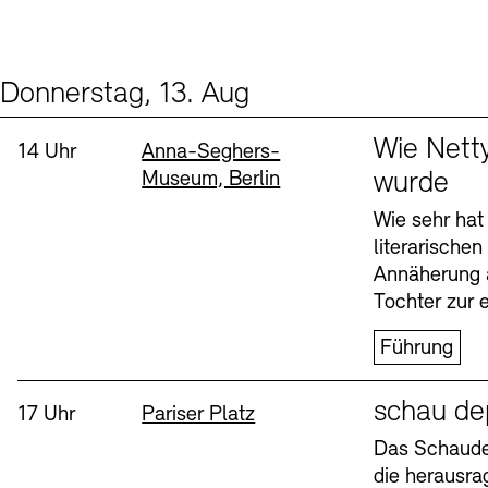
Donnerstag, 13. Aug
Events (2)
Sprache
Wie Nett
Uhrzeit:
Standort
14 Uhr
Anna-Seghers-
Museum, Berlin
wurde
Wie sehr hat
literarische
Annäherung 
Tochter zur e
Führung
Sprache
schau de
Uhrzeit:
Standort
17 Uhr
Pariser Platz
Das Schaudep
die herausr