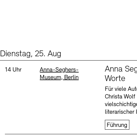
Dienstag, 25. Aug
Events (1)
Sprache
Anna Seg
Uhrzeit:
Standort
14 Uhr
Anna-Seghers-
Museum, Berlin
Worte
Für viele Au
Christa Wolf
vielschichti
literarischer 
Führung