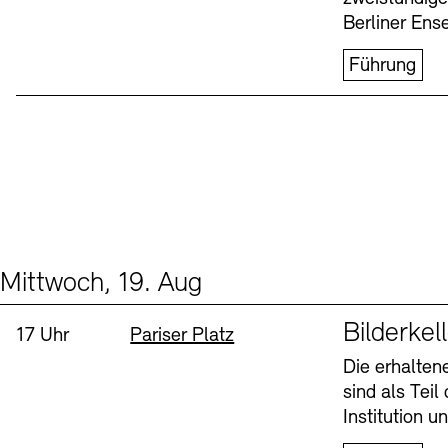
Berliner Ens
Führung
Mittwoch, 19. Aug
Events (1)
Sprache
Bilderkel
Uhrzeit:
Standort
17 Uhr
Pariser Platz
Die erhalte
sind als Tei
Institution 