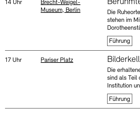
Berühmt
Uhrzeit:
Standort
14 Uhr
Brecht-Weigel-
Museum, Berlin
Buchläden
Vermittlungsprogramm
Die Ruheorte
stehen im Mi
Mittwoch, 12. Aug
Dorotheenstä
Führung
Sprache
Bilderkel
Uhrzeit:
Standort
17 Uhr
Pariser Platz
Die erhalte
sind als Tei
Tickets und Preise
Tickets und Preise
Öffnungszeiten
Öffnungszeiten
Institution 
Führung