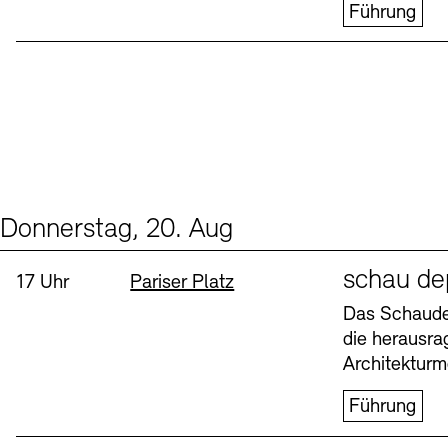
Führung
Donnerstag, 20. Aug
Events (1)
Sprache
schau de
Uhrzeit:
Standort
17 Uhr
Pariser Platz
Das Schaudep
die herausr
Architekturm
Führung