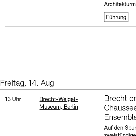
Architekturm
Führung
Freitag, 14. Aug
Events (1)
Sprache
Brecht e
Uhrzeit:
Standort
13 Uhr
Brecht-Weigel-
Museum, Berlin
Chaussee
Ensembl
Auf den Spur
zweistündig