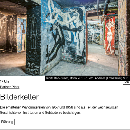
Digitale Sammlungen
Exil-Archive
Stellenangebote
Newsletter
Presse
Nachhaltigkeit
Kontakt
© VG Bild-Kunst, Bonn 2018 / Foto: Andreas [FranzXaver] Süß
Uhrzeit:
17 Uhr
DE
Standort
Pariser Platz
Bilderkeller
Die erhaltenen Wandmalereien von 1957 und 1958 sind als Teil der wechselvollen
Geschichte von Institution und Gebäude zu besichtigen.
Führung