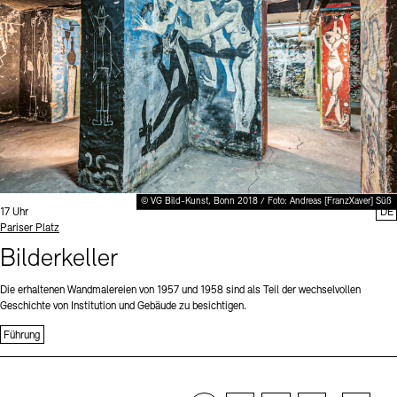
© VG Bild-Kunst, Bonn 2018 / Foto: Andreas [FranzXaver] Süß
Uhrzeit:
17 Uhr
DE
Standort
Pariser Platz
Bilderkeller
Die erhaltenen Wandmalereien von 1957 und 1958 sind als Teil der wechselvollen
Geschichte von Institution und Gebäude zu besichtigen.
Führung