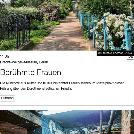
© Stefanie Thomas, 2024
Uhrzeit:
14 Uhr
DE
Standort
Brecht-Weigel-Museum, Berlin
Berühmte Frauen
Die Ruheorte aus Kunst und Kultur bekannter Frauen stehen im Mittelpunkt dieser
Führung über den Dorotheenstädtischen Friedhof.
Führung
Sprache