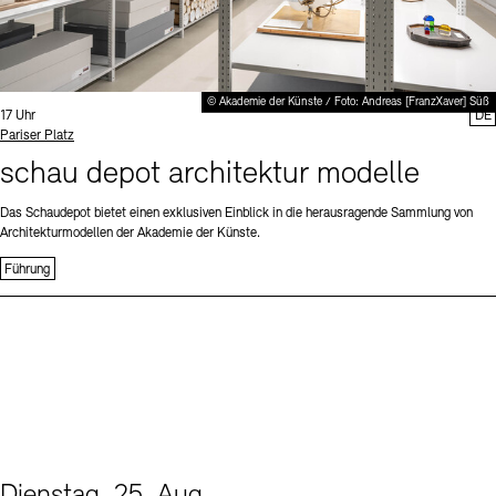
© Akademie der Künste / Foto: Andreas [FranzXaver] Süß
Uhrzeit:
17 Uhr
DE
Standort
Pariser Platz
schau depot architektur modelle
Das Schaudepot bietet einen exklusiven Einblick in die herausragende Sammlung von
Architekturmodellen der Akademie der Künste.
Führung
Dienstag, 25. Aug