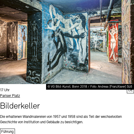
© VG Bild-Kunst, Bonn 2018 / Foto: Andreas [FranzXaver] Süß
Uhrzeit:
17 Uhr
DE
Standort
Pariser Platz
Bilderkeller
Die erhaltenen Wandmalereien von 1957 und 1958 sind als Teil der wechselvollen
Geschichte von Institution und Gebäude zu besichtigen.
Führung