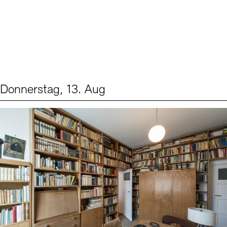
Donnerstag, 13. Aug
Events (2)
Sprache