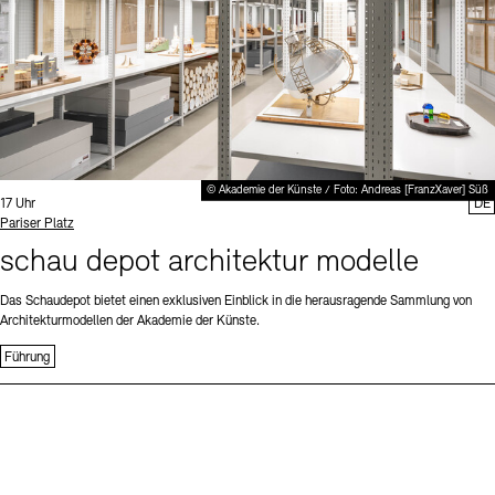
© Akademie der Künste / Foto: Andreas [FranzXaver] Süß
Uhrzeit:
17 Uhr
DE
Standort
Pariser Platz
schau depot architektur modelle
Das Schaudepot bietet einen exklusiven Einblick in die herausragende Sammlung von
Architekturmodellen der Akademie der Künste.
Führung