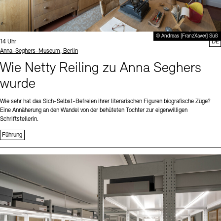
© Andreas [FranzXaver] Süß
Uhrzeit:
14 Uhr
DE
Standort
Anna-Seghers-Museum, Berlin
Wie Netty Reiling zu Anna Seghers
wurde
Wie sehr hat das Sich-Selbst-Befreien ihrer literarischen Figuren biografische Züge?
Eine Annäherung an den Wandel von der behüteten Tochter zur eigenwilligen
Schriftstellerin.
Führung
Sprache