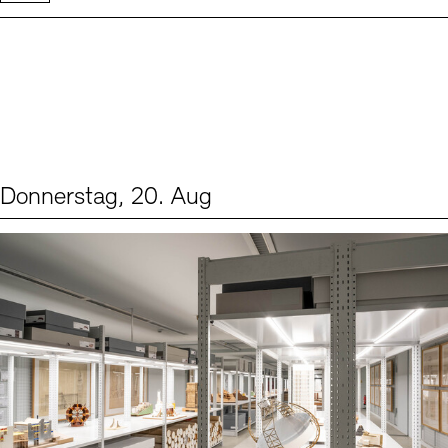
Donnerstag, 20. Aug
Events (1)
Sprache