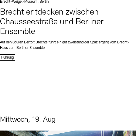
Standort
Brecht-Weigel-Museum, Berlin
Brecht entdecken zwischen
Chausseestraße und Berliner
Ensemble
Auf den Spuren Bertolt Brechts führt ein gut zweistündiger Spaziergang vom Brecht-
Haus zum Berliner Ensemble.
Führung
Mittwoch, 19. Aug
Events (1)
Sprache