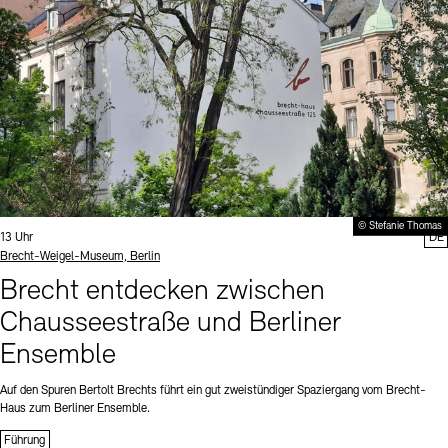
© Stefanie Thomas
Uhrzeit:
13 Uhr
DE
Standort
Brecht-Weigel-Museum, Berlin
Brecht entdecken zwischen
Chausseestraße und Berliner
Ensemble
Auf den Spuren Bertolt Brechts führt ein gut zweistündiger Spaziergang vom Brecht-
Haus zum Berliner Ensemble.
Führung