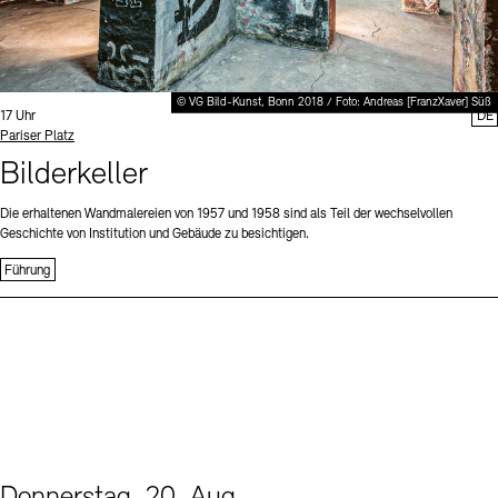
© VG Bild-Kunst, Bonn 2018 / Foto: Andreas [FranzXaver] Süß
Uhrzeit:
17 Uhr
DE
Standort
Pariser Platz
Bilderkeller
Die erhaltenen Wandmalereien von 1957 und 1958 sind als Teil der wechselvollen
Geschichte von Institution und Gebäude zu besichtigen.
Führung
Donnerstag, 20. Aug