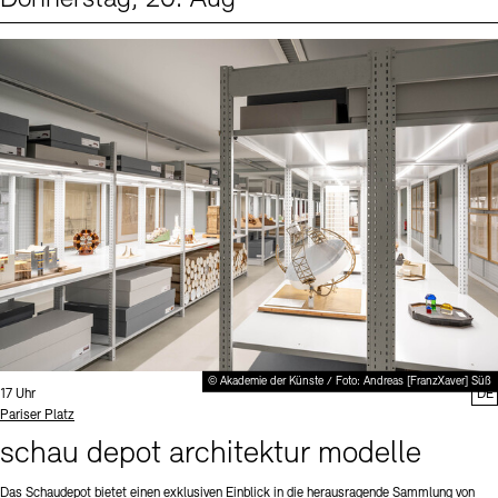
Events (1)
Sprache
© Akademie der Künste / Foto: Andreas [FranzXaver] Süß
Uhrzeit:
17 Uhr
DE
Standort
Pariser Platz
schau depot architektur modelle
Das Schaudepot bietet einen exklusiven Einblick in die herausragende Sammlung von