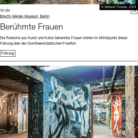
© Stefanie Thomas, 2024
Uhrzeit:
14 Uhr
DE
Standort
Brecht-Weigel-Museum, Berlin
Berühmte Frauen
Die Ruheorte aus Kunst und Kultur bekannter Frauen stehen im Mittelpunkt dieser
Führung über den Dorotheenstädtischen Friedhof.
Führung
Sprache