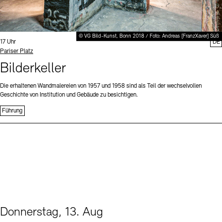
© VG Bild-Kunst, Bonn 2018 / Foto: Andreas [FranzXaver] Süß
Uhrzeit:
17 Uhr
DE
Standort
Pariser Platz
Bilderkeller
Die erhaltenen Wandmalereien von 1957 und 1958 sind als Teil der wechselvollen
Geschichte von Institution und Gebäude zu besichtigen.
Führung
Donnerstag, 13. Aug