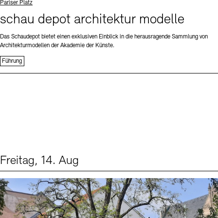
Standort
Pariser Platz
schau depot architektur modelle
Das Schaudepot bietet einen exklusiven Einblick in die herausragende Sammlung von
Architekturmodellen der Akademie der Künste.
Führung
Freitag, 14. Aug
Events (1)
Sprache