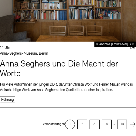
© Andreas [FranzXaver] Süß
Uhrzeit:
14 Uhr
DE
Standort
Anna-Seghers-Museum, Berlin
Anna Seghers und Die Macht der
Worte
Für viele Autor*innen der jungen DDR, darunter Christa Wolf und Heiner Müller, war das
vielschichtige Werk von Anna Seghers eine Quelle literarischer Inspiration.
Führung
Next
Veranstaltungen
1
2
3
4
–
14