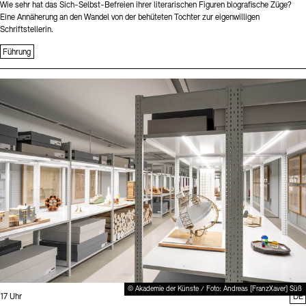
Wie sehr hat das Sich-Selbst-Befreien ihrer literarischen Figuren biografische Züge?
Eine Annäherung an den Wandel von der behüteten Tochter zur eigenwilligen
Schriftstellerin.
Führung
Sprache
© Akademie der Künste / Foto: Andreas [FranzXaver] Süß
Uhrzeit:
17 Uhr
DE