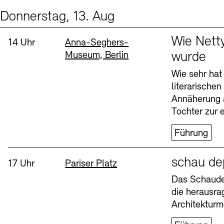
Donnerstag, 13. Aug
Events (2)
Sprache
Wie Nett
Uhrzeit:
Standort
14 Uhr
Anna-Seghers-
Museum, Berlin
wurde
Wie sehr hat
literarische
Annäherung 
Tochter zur e
Führung
Sprache
schau de
Uhrzeit:
Standort
17 Uhr
Pariser Platz
Das Schaudep
die herausr
Architekturm