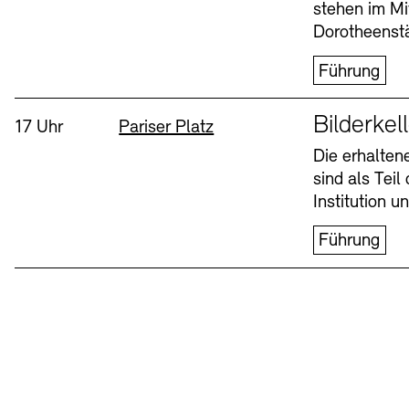
stehen im Mi
Dorotheenstä
Führung
Sprache
Bilderkel
Uhrzeit:
Standort
17 Uhr
Pariser Platz
Die erhalte
sind als Tei
Institution 
Führung