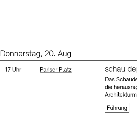
Donnerstag, 20. Aug
Events (1)
Sprache
schau de
Uhrzeit:
Standort
17 Uhr
Pariser Platz
Das Schaudep
die herausr
Architekturm
Führung