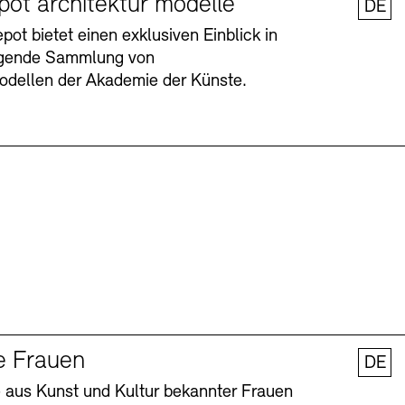
pot architektur modelle
DE
ot bietet einen exklusiven Einblick in
agende Sammlung von
odellen der Akademie der Künste.
Barrierefreiheit
Barrierefreiheit
Newsletter
Newsletter
Presse
Presse
e Frauen
DE
 aus Kunst und Kultur bekannter Frauen