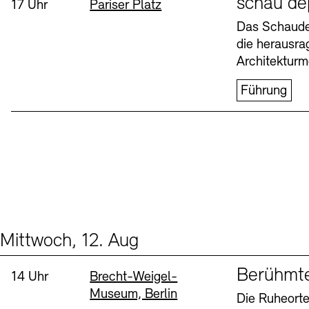
schau de
Uhrzeit:
Standort
17 Uhr
Pariser Platz
Buchläden
Vermittlungsprogramm
Das Schaudep
die herausr
Donnerstag, 6. Aug
Architekturm
Führung
Tickets und Preise
Tickets und Preise
Öffnungszeiten
Öffnungszeiten
Mittwoch, 12. Aug
Events (2)
Sprache
Berühmt
Uhrzeit:
Standort
14 Uhr
Brecht-Weigel-
Museum, Berlin
Die Ruheorte