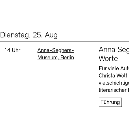
Dienstag, 25. Aug
Events (1)
Sprache
Anna Seg
Uhrzeit:
Standort
14 Uhr
Anna-Seghers-
Museum, Berlin
Worte
Für viele Au
Christa Wolf
vielschichti
literarischer 
Führung