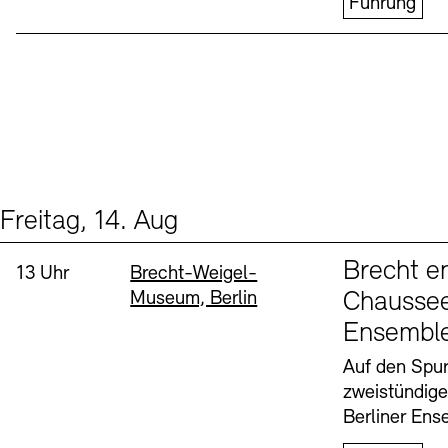
Führung
Freitag, 14. Aug
Events (1)
Sprache
Brecht e
Uhrzeit:
Standort
13 Uhr
Brecht-Weigel-
Museum, Berlin
Chaussee
Ensembl
Auf den Spur
zweistündig
Berliner Ens