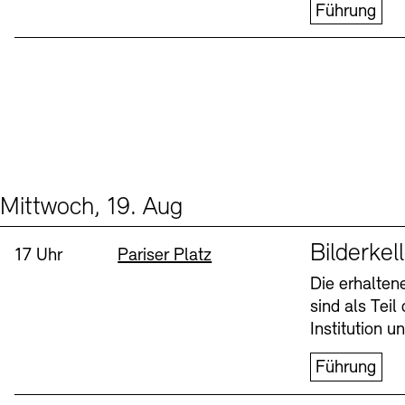
Führung
Mittwoch, 19. Aug
Events (1)
Sprache
Bilderkel
Uhrzeit:
Standort
17 Uhr
Pariser Platz
Die erhalte
sind als Tei
Institution 
Führung