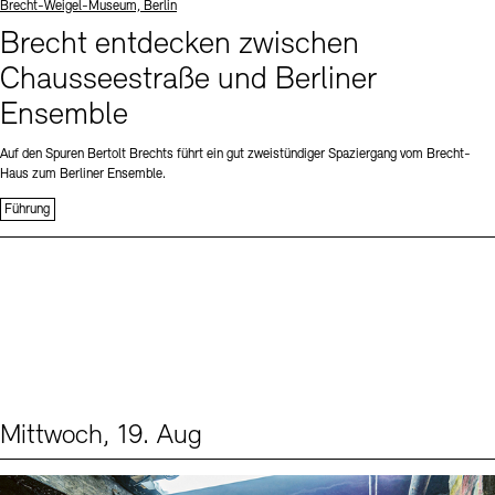
Standort
Brecht-Weigel-Museum, Berlin
Brecht entdecken zwischen
Chausseestraße und Berliner
Ensemble
Auf den Spuren Bertolt Brechts führt ein gut zweistündiger Spaziergang vom Brecht-
Haus zum Berliner Ensemble.
Führung
Mittwoch, 19. Aug
Events (1)
Sprache