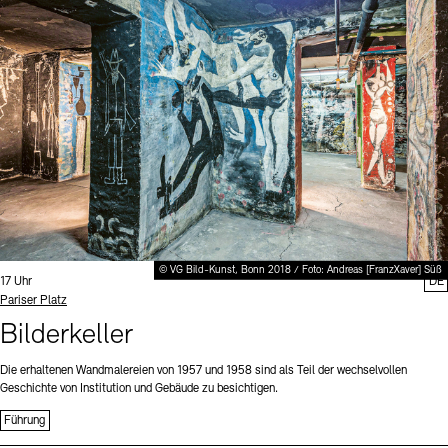
Digitale Sammlungen
Exil-Archive
Stellenangebote
Newsletter
Presse
Nachhaltigkeit
Kontakt
© VG Bild-Kunst, Bonn 2018 / Foto: Andreas [FranzXaver] Süß
Uhrzeit:
17 Uhr
DE
Standort
Pariser Platz
Bilderkeller
Die erhaltenen Wandmalereien von 1957 und 1958 sind als Teil der wechselvollen
Geschichte von Institution und Gebäude zu besichtigen.
Führung