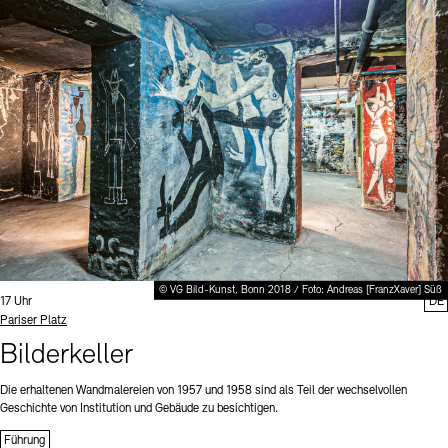
© VG Bild-Kunst, Bonn 2018 / Foto: Andreas [FranzXaver] Süß
Uhrzeit:
17 Uhr
DE
Standort
Pariser Platz
Bilderkeller
Die erhaltenen Wandmalereien von 1957 und 1958 sind als Teil der wechselvollen
Geschichte von Institution und Gebäude zu besichtigen.
Führung