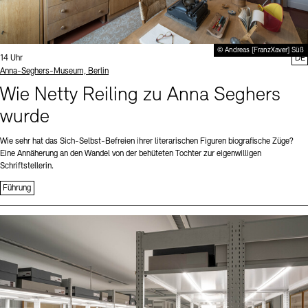
© Andreas [FranzXaver] Süß
Uhrzeit:
14 Uhr
DE
Standort
Anna-Seghers-Museum, Berlin
Wie Netty Reiling zu Anna Seghers
wurde
Wie sehr hat das Sich-Selbst-Befreien ihrer literarischen Figuren biografische Züge?
Eine Annäherung an den Wandel von der behüteten Tochter zur eigenwilligen
Schriftstellerin.
Führung
Sprache