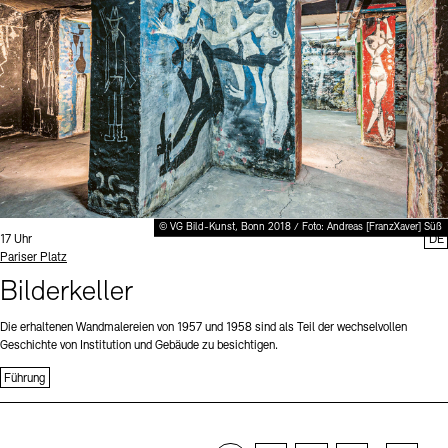
© VG Bild-Kunst, Bonn 2018 / Foto: Andreas [FranzXaver] Süß
Uhrzeit:
17 Uhr
DE
Standort
Pariser Platz
Bilderkeller
Die erhaltenen Wandmalereien von 1957 und 1958 sind als Teil der wechselvollen
Geschichte von Institution und Gebäude zu besichtigen.
Führung