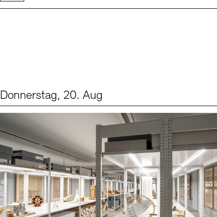
Donnerstag, 20. Aug
Events (1)
Sprache