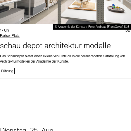
© Akademie der Künste / Foto: Andreas [FranzXaver] Süß
Uhrzeit:
17 Uhr
DE
Standort
Pariser Platz
schau depot architektur modelle
Das Schaudepot bietet einen exklusiven Einblick in die herausragende Sammlung von
Architekturmodellen der Akademie der Künste.
Führung
Dienstag, 25. Aug