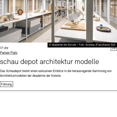
© Akademie der Künste / Foto: Andreas [FranzXaver] Süß
Uhrzeit:
17 Uhr
DE
Standort
Pariser Platz
schau depot architektur modelle
Das Schaudepot bietet einen exklusiven Einblick in die herausragende Sammlung von
Architekturmodellen der Akademie der Künste.
Führung