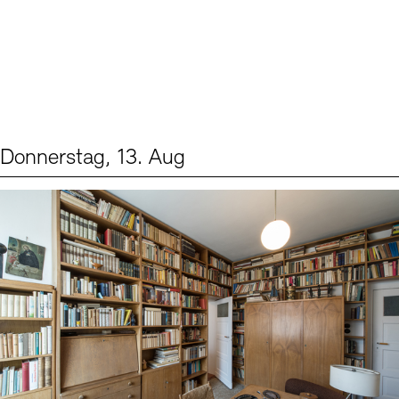
Donnerstag, 13. Aug
Events (2)
Sprache