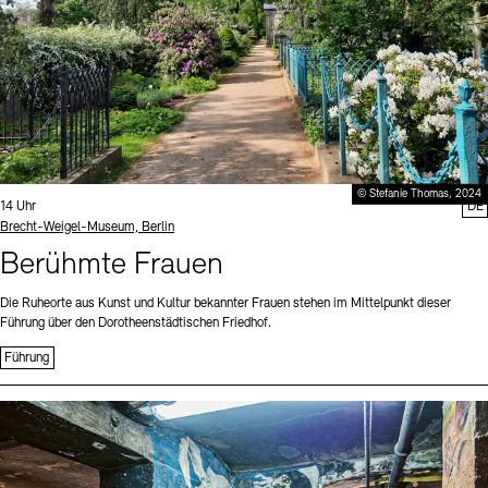
© Stefanie Thomas, 2024
Uhrzeit:
14 Uhr
DE
Standort
Brecht-Weigel-Museum, Berlin
Berühmte Frauen
Die Ruheorte aus Kunst und Kultur bekannter Frauen stehen im Mittelpunkt dieser
Führung über den Dorotheenstädtischen Friedhof.
Führung
Sprache