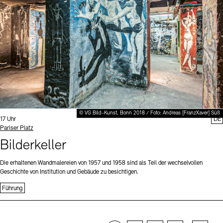
© VG Bild-Kunst, Bonn 2018 / Foto: Andreas [FranzXaver] Süß
Uhrzeit:
17 Uhr
DE
Standort
Pariser Platz
Bilderkeller
Die erhaltenen Wandmalereien von 1957 und 1958 sind als Teil der wechselvollen
Geschichte von Institution und Gebäude zu besichtigen.
Führung