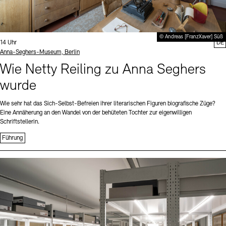
© Andreas [FranzXaver] Süß
Uhrzeit:
14 Uhr
DE
Standort
Anna-Seghers-Museum, Berlin
Wie Netty Reiling zu Anna Seghers
wurde
Wie sehr hat das Sich-Selbst-Befreien ihrer literarischen Figuren biografische Züge?
Eine Annäherung an den Wandel von der behüteten Tochter zur eigenwilligen
Schriftstellerin.
Führung
Sprache