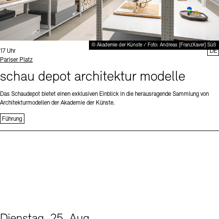
© Akademie der Künste / Foto: Andreas [FranzXaver] Süß
Uhrzeit:
17 Uhr
DE
Standort
Pariser Platz
schau depot architektur modelle
Das Schaudepot bietet einen exklusiven Einblick in die herausragende Sammlung von
Architekturmodellen der Akademie der Künste.
Führung
Dienstag, 25. Aug