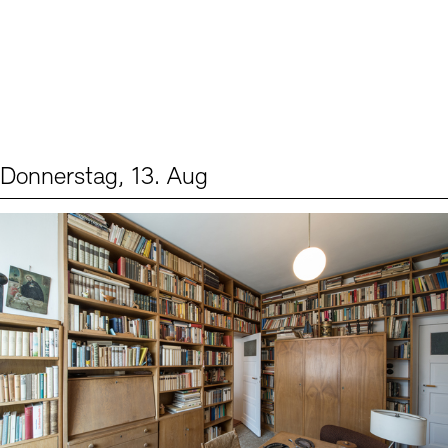
Donnerstag, 13. Aug
Events (2)
Sprache