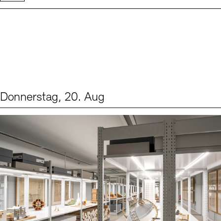
Donnerstag, 20. Aug
Events (1)
Sprache