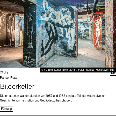
Digitale Sammlungen
Exil-Archive
Stellenangebote
Newsletter
Presse
Nachhaltigkeit
Kontakt
© VG Bild-Kunst, Bonn 2018 / Foto: Andreas [FranzXaver] Süß
Uhrzeit:
17 Uhr
DE
Standort
Pariser Platz
Bilderkeller
Die erhaltenen Wandmalereien von 1957 und 1958 sind als Teil der wechselvollen
Geschichte von Institution und Gebäude zu besichtigen.
Führung