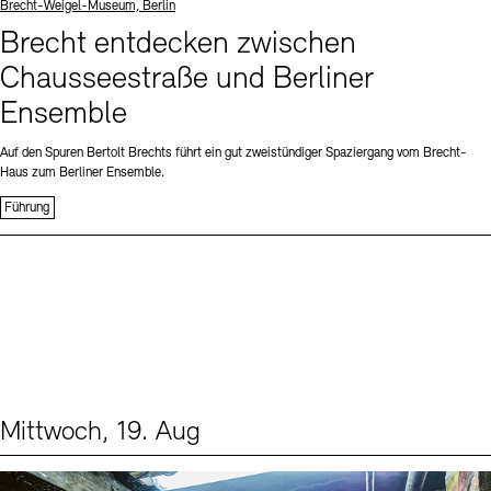
Standort
Brecht-Weigel-Museum, Berlin
Brecht entdecken zwischen
Chausseestraße und Berliner
Ensemble
Auf den Spuren Bertolt Brechts führt ein gut zweistündiger Spaziergang vom Brecht-
Haus zum Berliner Ensemble.
Führung
Mittwoch, 19. Aug
Events (1)
Sprache