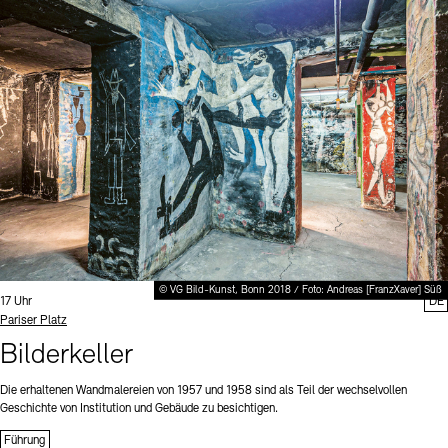
© VG Bild-Kunst, Bonn 2018 / Foto: Andreas [FranzXaver] Süß
Uhrzeit:
17 Uhr
DE
Standort
Pariser Platz
Bilderkeller
Die erhaltenen Wandmalereien von 1957 und 1958 sind als Teil der wechselvollen
Geschichte von Institution und Gebäude zu besichtigen.
Führung