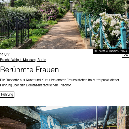
© Stefanie Thomas, 2024
Uhrzeit:
14 Uhr
DE
Standort
Brecht-Weigel-Museum, Berlin
Berühmte Frauen
Die Ruheorte aus Kunst und Kultur bekannter Frauen stehen im Mittelpunkt dieser
Führung über den Dorotheenstädtischen Friedhof.
Führung
Sprache