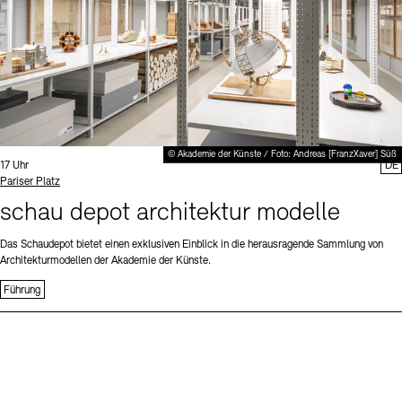
© Akademie der Künste / Foto: Andreas [FranzXaver] Süß
Uhrzeit:
17 Uhr
DE
Standort
Pariser Platz
schau depot architektur modelle
Das Schaudepot bietet einen exklusiven Einblick in die herausragende Sammlung von
Architekturmodellen der Akademie der Künste.
Führung