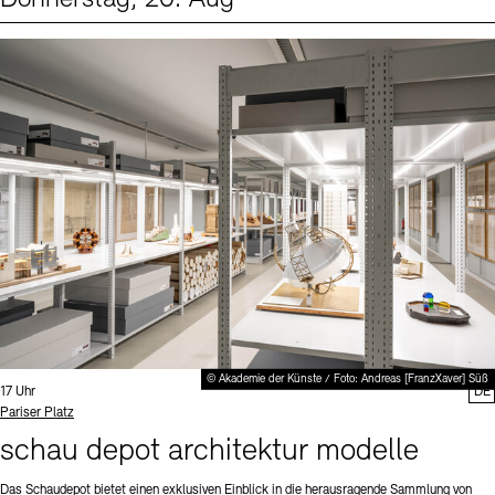
Events (1)
Sprache
© Akademie der Künste / Foto: Andreas [FranzXaver] Süß
Uhrzeit:
17 Uhr
DE
Standort
Pariser Platz
schau depot architektur modelle
Das Schaudepot bietet einen exklusiven Einblick in die herausragende Sammlung von