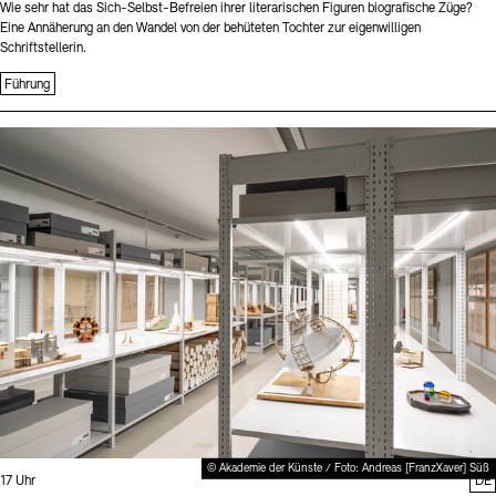
Wie sehr hat das Sich-Selbst-Befreien ihrer literarischen Figuren biografische Züge?
Eine Annäherung an den Wandel von der behüteten Tochter zur eigenwilligen
Schriftstellerin.
Führung
Sprache
© Akademie der Künste / Foto: Andreas [FranzXaver] Süß
Uhrzeit:
17 Uhr
DE