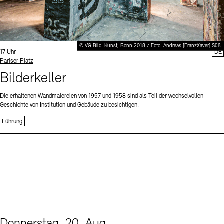
© VG Bild-Kunst, Bonn 2018 / Foto: Andreas [FranzXaver] Süß
Uhrzeit:
17 Uhr
DE
Standort
Pariser Platz
Bilderkeller
Die erhaltenen Wandmalereien von 1957 und 1958 sind als Teil der wechselvollen
Geschichte von Institution und Gebäude zu besichtigen.
Führung
Donnerstag, 20. Aug