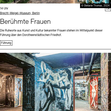
© Stefanie Thomas, 2024
Uhrzeit:
14 Uhr
DE
Standort
Brecht-Weigel-Museum, Berlin
Berühmte Frauen
Die Ruheorte aus Kunst und Kultur bekannter Frauen stehen im Mittelpunkt dieser
Führung über den Dorotheenstädtischen Friedhof.
Führung
Sprache