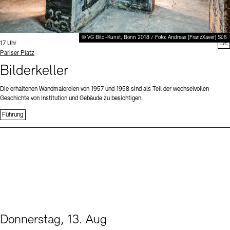
© VG Bild-Kunst, Bonn 2018 / Foto: Andreas [FranzXaver] Süß
Uhrzeit:
17 Uhr
DE
Standort
Pariser Platz
Bilderkeller
Die erhaltenen Wandmalereien von 1957 und 1958 sind als Teil der wechselvollen
Geschichte von Institution und Gebäude zu besichtigen.
Führung
Donnerstag, 13. Aug