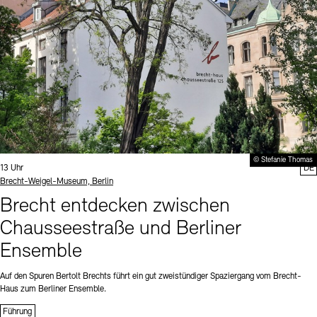
© Stefanie Thomas
Uhrzeit:
13 Uhr
DE
Standort
Brecht-Weigel-Museum, Berlin
Brecht entdecken zwischen
Chausseestraße und Berliner
Ensemble
Auf den Spuren Bertolt Brechts führt ein gut zweistündiger Spaziergang vom Brecht-
Haus zum Berliner Ensemble.
Führung