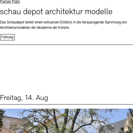
Standort
Pariser Platz
schau depot architektur modelle
Das Schaudepot bietet einen exklusiven Einblick in die herausragende Sammlung von
Architekturmodellen der Akademie der Künste.
Führung
Freitag, 14. Aug
Events (1)
Sprache