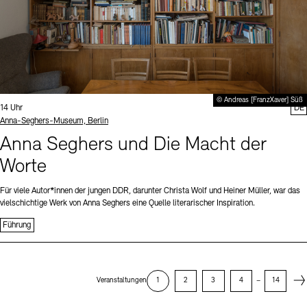
© Andreas [FranzXaver] Süß
Uhrzeit:
14 Uhr
DE
Standort
Anna-Seghers-Museum, Berlin
Anna Seghers und Die Macht der
Worte
Für viele Autor*innen der jungen DDR, darunter Christa Wolf und Heiner Müller, war das
vielschichtige Werk von Anna Seghers eine Quelle literarischer Inspiration.
Führung
Next
Veranstaltungen
1
2
3
4
–
14