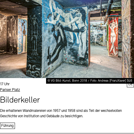
Digitale Sammlungen
Exil-Archive
Stellenangebote
Newsletter
Presse
Nachhaltigkeit
Kontakt
© VG Bild-Kunst, Bonn 2018 / Foto: Andreas [FranzXaver] Süß
Uhrzeit:
17 Uhr
DE
Standort
Pariser Platz
Bilderkeller
Die erhaltenen Wandmalereien von 1957 und 1958 sind als Teil der wechselvollen
Geschichte von Institution und Gebäude zu besichtigen.
Führung