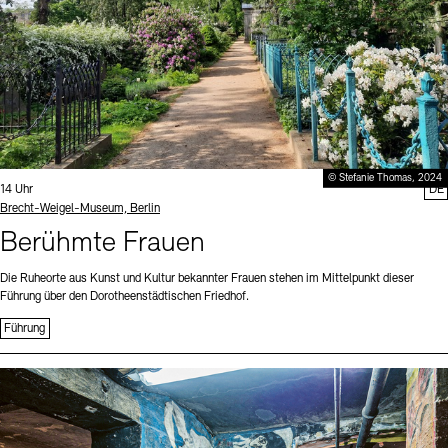
© Stefanie Thomas, 2024
Uhrzeit:
14 Uhr
DE
Standort
Brecht-Weigel-Museum, Berlin
Berühmte Frauen
Die Ruheorte aus Kunst und Kultur bekannter Frauen stehen im Mittelpunkt dieser
Führung über den Dorotheenstädtischen Friedhof.
Führung
Sprache