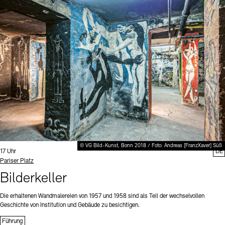
© VG Bild-Kunst, Bonn 2018 / Foto: Andreas [FranzXaver] Süß
Uhrzeit:
17 Uhr
DE
Standort
Pariser Platz
Bilderkeller
Die erhaltenen Wandmalereien von 1957 und 1958 sind als Teil der wechselvollen
Geschichte von Institution und Gebäude zu besichtigen.
Führung