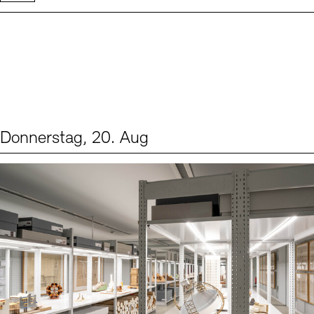
Donnerstag, 20. Aug
Events (1)
Sprache