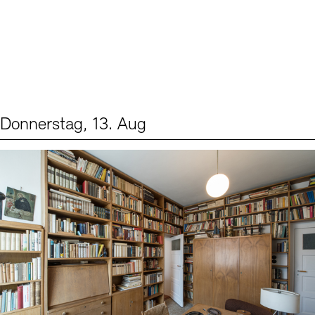
Donnerstag, 13. Aug
Events (2)
Sprache