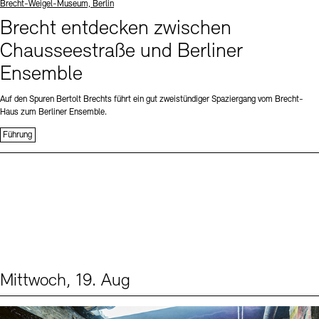
Standort
Brecht-Weigel-Museum, Berlin
Brecht entdecken zwischen
Chausseestraße und Berliner
Ensemble
Auf den Spuren Bertolt Brechts führt ein gut zweistündiger Spaziergang vom Brecht-
Haus zum Berliner Ensemble.
Führung
Mittwoch, 19. Aug
Events (1)
Sprache