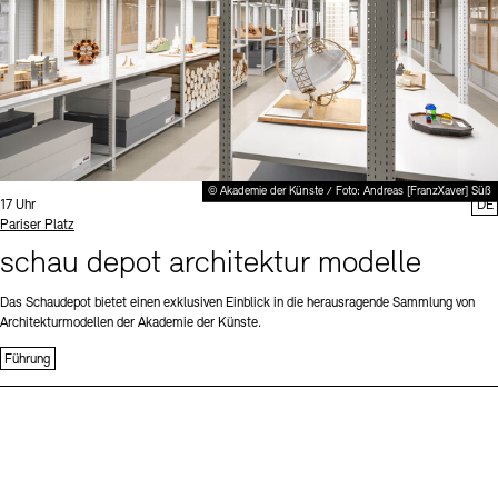
© Akademie der Künste / Foto: Andreas [FranzXaver] Süß
Uhrzeit:
17 Uhr
DE
Standort
Pariser Platz
schau depot architektur modelle
Das Schaudepot bietet einen exklusiven Einblick in die herausragende Sammlung von
Architekturmodellen der Akademie der Künste.
Führung