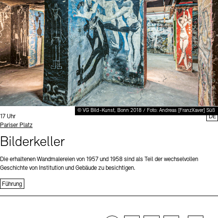
© VG Bild-Kunst, Bonn 2018 / Foto: Andreas [FranzXaver] Süß
Uhrzeit:
17 Uhr
DE
Standort
Pariser Platz
Bilderkeller
Die erhaltenen Wandmalereien von 1957 und 1958 sind als Teil der wechselvollen
Geschichte von Institution und Gebäude zu besichtigen.
Führung