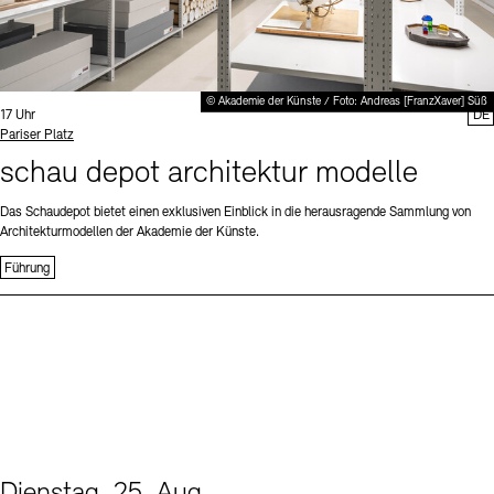
© Akademie der Künste / Foto: Andreas [FranzXaver] Süß
Uhrzeit:
17 Uhr
DE
Standort
Pariser Platz
schau depot architektur modelle
Das Schaudepot bietet einen exklusiven Einblick in die herausragende Sammlung von
Architekturmodellen der Akademie der Künste.
Führung
Dienstag, 25. Aug