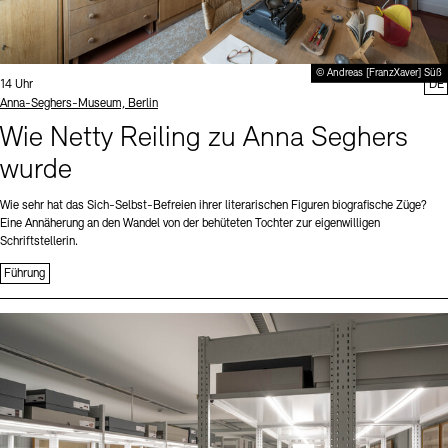
© Andreas [FranzXaver] Süß
Uhrzeit:
14 Uhr
DE
Standort
Anna-Seghers-Museum, Berlin
Wie Netty Reiling zu Anna Seghers
wurde
Wie sehr hat das Sich-Selbst-Befreien ihrer literarischen Figuren biografische Züge?
Eine Annäherung an den Wandel von der behüteten Tochter zur eigenwilligen
Schriftstellerin.
Führung
Sprache