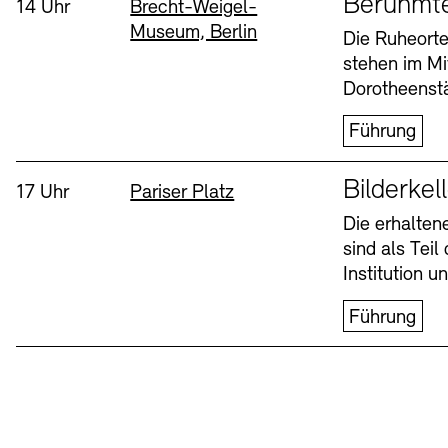
Berühmt
Uhrzeit:
Standort
14 Uhr
Brecht-Weigel-
Museum, Berlin
Buchläden
Vermittlungsprogramm
Die Ruheorte
stehen im Mi
Mittwoch, 12. Aug
Dorotheenstä
Führung
Sprache
Bilderkel
Uhrzeit:
Standort
17 Uhr
Pariser Platz
Die erhalte
sind als Tei
Tickets und Preise
Tickets und Preise
Öffnungszeiten
Öffnungszeiten
Institution 
Führung