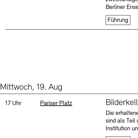
Berliner Ens
Führung
Mittwoch, 19. Aug
Events (1)
Sprache
Bilderkel
Uhrzeit:
Standort
17 Uhr
Pariser Platz
Die erhalte
sind als Tei
Institution 