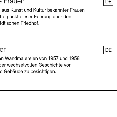
e Frauen
DE
 aus Kunst und Kultur bekannter Frauen
ttelpunkt dieser Führung über den
dtischen Friedhof.
ler
DE
nen Wandmalereien von 1957 und 1958
l der wechselvollen Geschichte von
Barrierefreiheit
Barrierefreiheit
Newsletter
Newsletter
Presse
Presse
und Gebäude zu besichtigen.