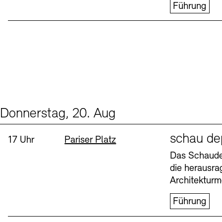
Führung
Donnerstag, 20. Aug
Events (1)
Sprache
schau de
Uhrzeit:
Standort
17 Uhr
Pariser Platz
Das Schaudep
die herausr
Architekturm
Führung