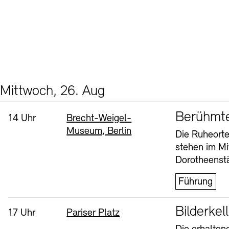
Mittwoch, 26. Aug
Events (2)
Sprache
Berühmt
Uhrzeit:
Standort
14 Uhr
Brecht-Weigel-
Museum, Berlin
Die Ruheorte
stehen im Mi
Dorotheenstä
Führung
Sprache
Bilderkel
Uhrzeit:
Standort
17 Uhr
Pariser Platz