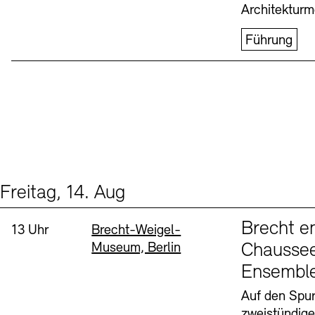
Architekturm
Führung
Freitag, 14. Aug
Events (1)
Sprache
Brecht e
Uhrzeit:
Standort
13 Uhr
Brecht-Weigel-
Museum, Berlin
Chaussee
Ensembl
Auf den Spur
zweistündig