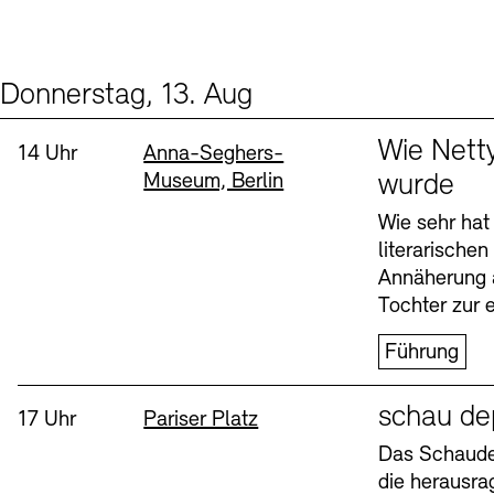
Donnerstag, 13. Aug
Events (2)
Sprache
Wie Nett
Uhrzeit:
Standort
14 Uhr
Anna-Seghers-
Museum, Berlin
wurde
Wie sehr hat
literarische
Annäherung 
Tochter zur e
Führung
Sprache
schau de
Uhrzeit:
Standort
17 Uhr
Pariser Platz
Das Schaudep
die herausr