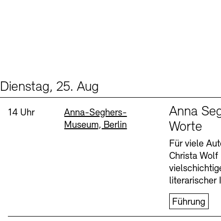
Dienstag, 25. Aug
Events (1)
Sprache
Anna Seg
Uhrzeit:
Standort
14 Uhr
Anna-Seghers-
Museum, Berlin
Worte
Für viele Au
Christa Wolf
vielschichti
literarischer 
Führung