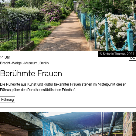
© Stefanie Thomas, 2024
Uhrzeit:
14 Uhr
DE
Standort
Brecht-Weigel-Museum, Berlin
Berühmte Frauen
Die Ruheorte aus Kunst und Kultur bekannter Frauen stehen im Mittelpunkt dieser
Führung über den Dorotheenstädtischen Friedhof.
Führung
Sprache