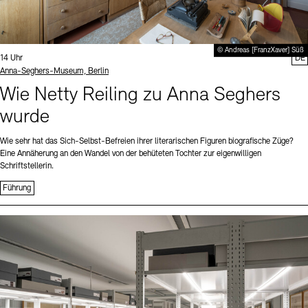
© Andreas [FranzXaver] Süß
Uhrzeit:
14 Uhr
DE
Standort
Anna-Seghers-Museum, Berlin
Wie Netty Reiling zu Anna Seghers
wurde
Wie sehr hat das Sich-Selbst-Befreien ihrer literarischen Figuren biografische Züge?
Eine Annäherung an den Wandel von der behüteten Tochter zur eigenwilligen
Schriftstellerin.
Führung
Sprache