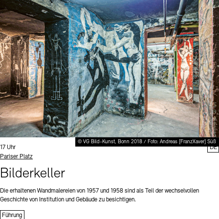
© VG Bild-Kunst, Bonn 2018 / Foto: Andreas [FranzXaver] Süß
Uhrzeit:
17 Uhr
DE
Standort
Pariser Platz
Bilderkeller
Die erhaltenen Wandmalereien von 1957 und 1958 sind als Teil der wechselvollen
Geschichte von Institution und Gebäude zu besichtigen.
Führung