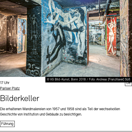
Digitale Sammlungen
Exil-Archive
Stellenangebote
Newsletter
Presse
Nachhaltigkeit
Kontakt
© VG Bild-Kunst, Bonn 2018 / Foto: Andreas [FranzXaver] Süß
Uhrzeit:
17 Uhr
DE
Standort
Pariser Platz
Bilderkeller
Die erhaltenen Wandmalereien von 1957 und 1958 sind als Teil der wechselvollen
Geschichte von Institution und Gebäude zu besichtigen.
Führung