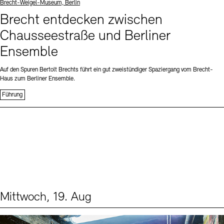
Standort
Brecht-Weigel-Museum, Berlin
Brecht entdecken zwischen
Chausseestraße und Berliner
Ensemble
Auf den Spuren Bertolt Brechts führt ein gut zweistündiger Spaziergang vom Brecht-
Haus zum Berliner Ensemble.
Führung
Mittwoch, 19. Aug
Events (1)
Sprache