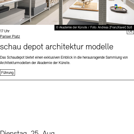
© Akademie der Künste / Foto: Andreas [FranzXaver] Süß
Uhrzeit:
17 Uhr
DE
Standort
Pariser Platz
schau depot architektur modelle
Das Schaudepot bietet einen exklusiven Einblick in die herausragende Sammlung von
Architekturmodellen der Akademie der Künste.
Führung
Dienstag, 25. Aug