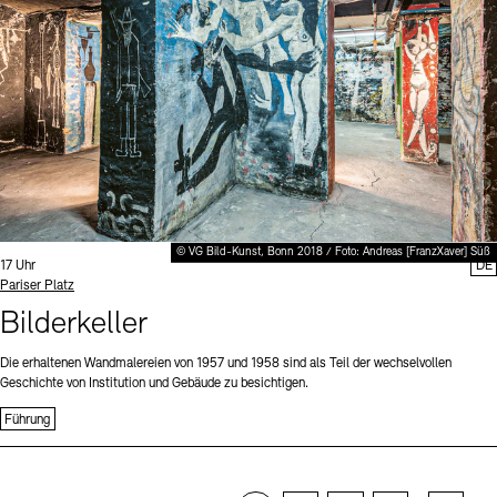
© VG Bild-Kunst, Bonn 2018 / Foto: Andreas [FranzXaver] Süß
Uhrzeit:
17 Uhr
DE
Standort
Pariser Platz
Bilderkeller
Die erhaltenen Wandmalereien von 1957 und 1958 sind als Teil der wechselvollen
Geschichte von Institution und Gebäude zu besichtigen.
Führung