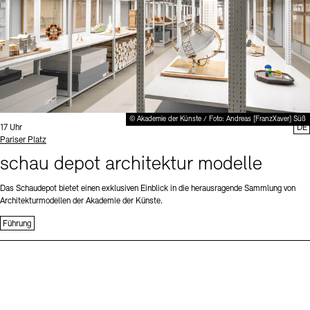
© Akademie der Künste / Foto: Andreas [FranzXaver] Süß
Uhrzeit:
17 Uhr
DE
Standort
Pariser Platz
schau depot architektur modelle
Das Schaudepot bietet einen exklusiven Einblick in die herausragende Sammlung von
Architekturmodellen der Akademie der Künste.
Führung