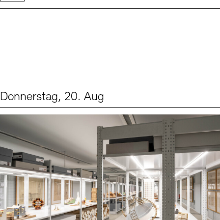
Donnerstag, 20. Aug
Events (1)
Sprache