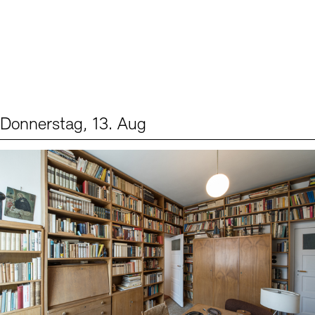
Donnerstag, 13. Aug
Events (2)
Sprache