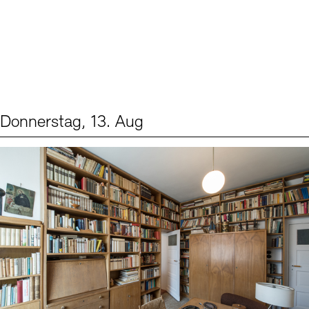
Donnerstag, 13. Aug
Events (2)
Sprache