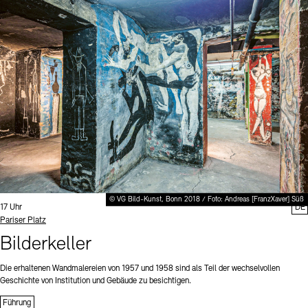
© VG Bild-Kunst, Bonn 2018 / Foto: Andreas [FranzXaver] Süß
Uhrzeit:
17 Uhr
DE
Standort
Pariser Platz
Bilderkeller
Die erhaltenen Wandmalereien von 1957 und 1958 sind als Teil der wechselvollen
Geschichte von Institution und Gebäude zu besichtigen.
Führung