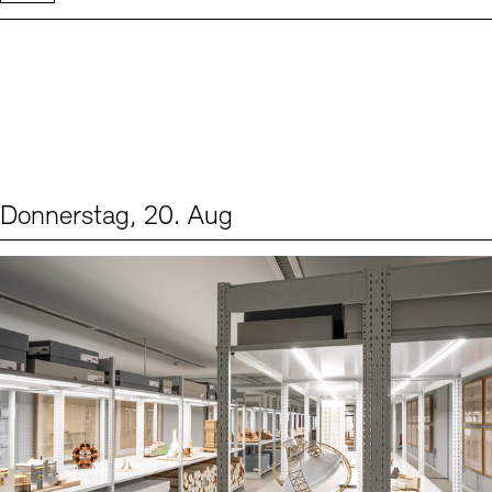
Donnerstag, 20. Aug
Events (1)
Sprache