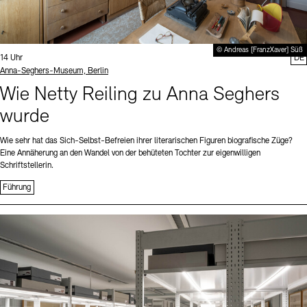
© Andreas [FranzXaver] Süß
Uhrzeit:
14 Uhr
DE
Standort
Anna-Seghers-Museum, Berlin
Wie Netty Reiling zu Anna Seghers
wurde
Wie sehr hat das Sich-Selbst-Befreien ihrer literarischen Figuren biografische Züge?
Eine Annäherung an den Wandel von der behüteten Tochter zur eigenwilligen
Schriftstellerin.
Führung
Sprache