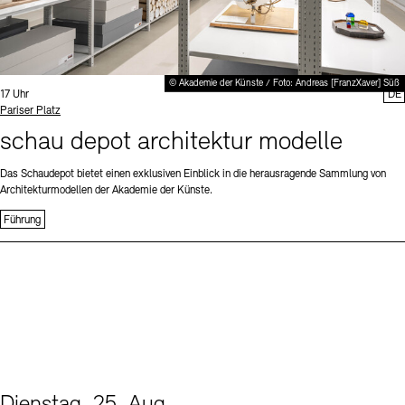
© Akademie der Künste / Foto: Andreas [FranzXaver] Süß
Uhrzeit:
17 Uhr
DE
Standort
Pariser Platz
schau depot architektur modelle
Das Schaudepot bietet einen exklusiven Einblick in die herausragende Sammlung von
Architekturmodellen der Akademie der Künste.
Führung
Dienstag, 25. Aug