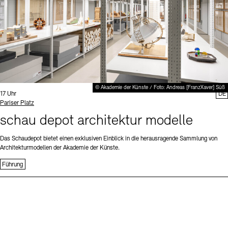
© Akademie der Künste / Foto: Andreas [FranzXaver] Süß
Uhrzeit:
17 Uhr
DE
Standort
Pariser Platz
schau depot architektur modelle
Das Schaudepot bietet einen exklusiven Einblick in die herausragende Sammlung von
Architekturmodellen der Akademie der Künste.
Führung