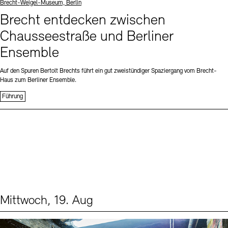
Standort
Brecht-Weigel-Museum, Berlin
Brecht entdecken zwischen
Chausseestraße und Berliner
Ensemble
Auf den Spuren Bertolt Brechts führt ein gut zweistündiger Spaziergang vom Brecht-
Haus zum Berliner Ensemble.
Führung
Mittwoch, 19. Aug
Events (1)
Sprache