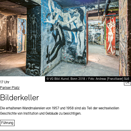
Digitale Sammlungen
Exil-Archive
Stellenangebote
Newsletter
Presse
Nachhaltigkeit
Kontakt
© VG Bild-Kunst, Bonn 2018 / Foto: Andreas [FranzXaver] Süß
Uhrzeit:
17 Uhr
DE
Standort
Pariser Platz
Bilderkeller
Die erhaltenen Wandmalereien von 1957 und 1958 sind als Teil der wechselvollen
Geschichte von Institution und Gebäude zu besichtigen.
Führung