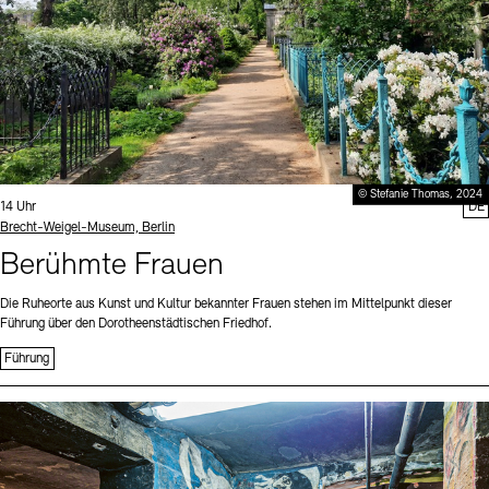
© Stefanie Thomas, 2024
Uhrzeit:
14 Uhr
DE
Standort
Brecht-Weigel-Museum, Berlin
Berühmte Frauen
Die Ruheorte aus Kunst und Kultur bekannter Frauen stehen im Mittelpunkt dieser
Führung über den Dorotheenstädtischen Friedhof.
Führung
Sprache