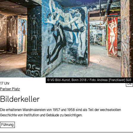
Digitale Sammlungen
Exil-Archive
Stellenangebote
Newsletter
Presse
Nachhaltigkeit
Kontakt
© VG Bild-Kunst, Bonn 2018 / Foto: Andreas [FranzXaver] Süß
Uhrzeit:
17 Uhr
DE
Standort
Pariser Platz
Bilderkeller
Die erhaltenen Wandmalereien von 1957 und 1958 sind als Teil der wechselvollen
Geschichte von Institution und Gebäude zu besichtigen.
Führung