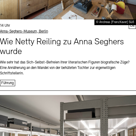
© Andreas [FranzXaver] Süß
Uhrzeit:
14 Uhr
DE
Standort
Anna-Seghers-Museum, Berlin
Wie Netty Reiling zu Anna Seghers
wurde
Wie sehr hat das Sich-Selbst-Befreien ihrer literarischen Figuren biografische Züge?
Eine Annäherung an den Wandel von der behüteten Tochter zur eigenwilligen
Schriftstellerin.
Führung
Sprache