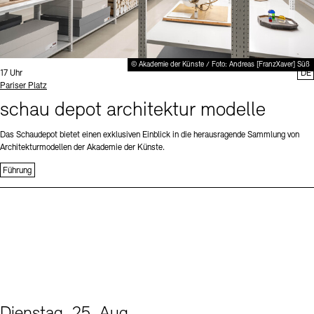
© Akademie der Künste / Foto: Andreas [FranzXaver] Süß
Uhrzeit:
17 Uhr
DE
Standort
Pariser Platz
schau depot architektur modelle
Das Schaudepot bietet einen exklusiven Einblick in die herausragende Sammlung von
Architekturmodellen der Akademie der Künste.
Führung
Dienstag, 25. Aug