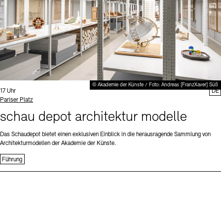
© Akademie der Künste / Foto: Andreas [FranzXaver] Süß
Uhrzeit:
17 Uhr
DE
Standort
Pariser Platz
schau depot architektur modelle
Das Schaudepot bietet einen exklusiven Einblick in die herausragende Sammlung von
Architekturmodellen der Akademie der Künste.
Führung