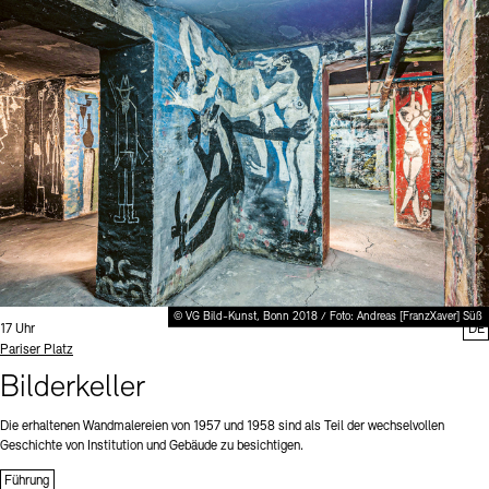
© VG Bild-Kunst, Bonn 2018 / Foto: Andreas [FranzXaver] Süß
Uhrzeit:
17 Uhr
DE
Standort
Pariser Platz
Bilderkeller
Die erhaltenen Wandmalereien von 1957 und 1958 sind als Teil der wechselvollen
Geschichte von Institution und Gebäude zu besichtigen.
Führung