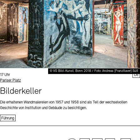
© VG Bild-Kunst, Bonn 2018 / Foto: Andreas [FranzXaver] Süß
Uhrzeit:
17 Uhr
DE
Standort
Pariser Platz
Bilderkeller
Die erhaltenen Wandmalereien von 1957 und 1958 sind als Teil der wechselvollen
Geschichte von Institution und Gebäude zu besichtigen.
Führung