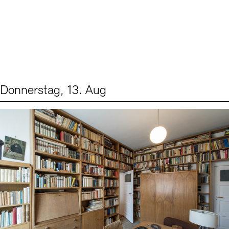
Donnerstag, 13. Aug
Events (2)
Sprache