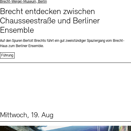
Standort
Brecht-Weigel-Museum, Berlin
Brecht entdecken zwischen
Chausseestraße und Berliner
Ensemble
Auf den Spuren Bertolt Brechts führt ein gut zweistündiger Spaziergang vom Brecht-
Haus zum Berliner Ensemble.
Führung
Mittwoch, 19. Aug
Events (1)
Sprache