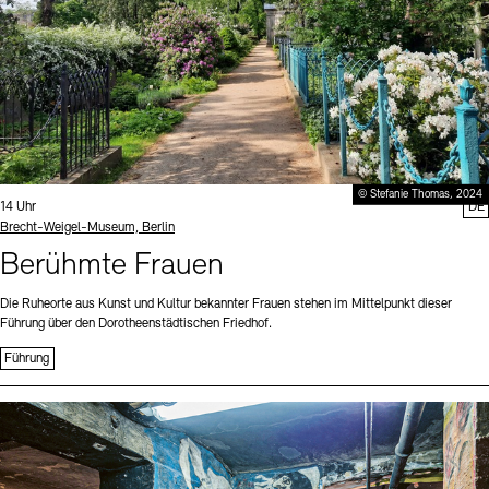
© Stefanie Thomas, 2024
Uhrzeit:
14 Uhr
DE
Standort
Brecht-Weigel-Museum, Berlin
Berühmte Frauen
Die Ruheorte aus Kunst und Kultur bekannter Frauen stehen im Mittelpunkt dieser
Führung über den Dorotheenstädtischen Friedhof.
Führung
Sprache