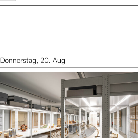
Donnerstag, 20. Aug
Events (1)
Sprache