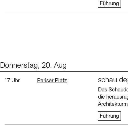
Führung
Donnerstag, 20. Aug
Events (1)
Sprache
schau de
Uhrzeit:
Standort
17 Uhr
Pariser Platz
Das Schaudep
die herausr
Architekturm
Führung