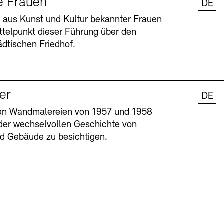
e Frauen
DE
 aus Kunst und Kultur bekannter Frauen
ttelpunkt dieser Führung über den
dtischen Friedhof.
ler
DE
nen Wandmalereien von 1957 und 1958
l der wechselvollen Geschichte von
Barrierefreiheit
Barrierefreiheit
Newsletter
Newsletter
Presse
Presse
und Gebäude zu besichtigen.