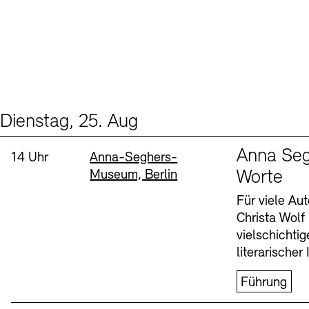
Dienstag, 25. Aug
Events (1)
Sprache
Anna Seg
Uhrzeit:
Standort
14 Uhr
Anna-Seghers-
Museum, Berlin
Worte
Für viele Au
Christa Wolf
vielschichti
literarischer 
Führung