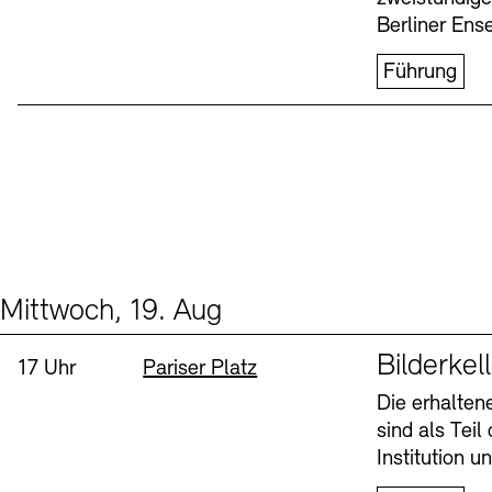
Berliner Ens
Führung
Mittwoch, 19. Aug
Events (1)
Sprache
Bilderkel
Uhrzeit:
Standort
17 Uhr
Pariser Platz
Die erhalte
sind als Tei
Institution 