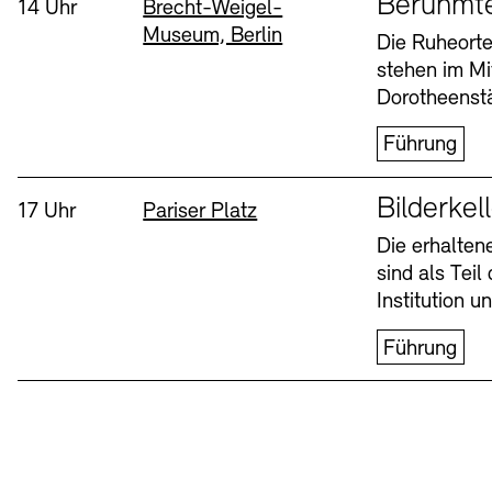
Berühmt
Uhrzeit:
Standort
14 Uhr
Brecht-Weigel-
Museum, Berlin
Buchläden
Vermittlungsprogramm
Die Ruheorte
stehen im Mi
Mittwoch, 12. Aug
Dorotheenstä
Führung
Sprache
Bilderkel
Uhrzeit:
Standort
17 Uhr
Pariser Platz
Die erhalte
sind als Tei
Tickets und Preise
Tickets und Preise
Öffnungszeiten
Öffnungszeiten
Institution 
Führung