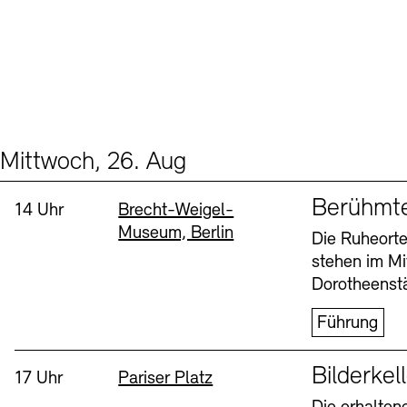
Mittwoch, 26. Aug
Events (2)
Sprache
Berühmt
Uhrzeit:
Standort
14 Uhr
Brecht-Weigel-
Museum, Berlin
Die Ruheorte
stehen im Mi
Dorotheenstä
Führung
Sprache
Bilderkel
Uhrzeit:
Standort
17 Uhr
Pariser Platz