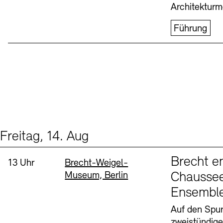
Architekturm
Führung
Freitag, 14. Aug
Events (1)
Sprache
Brecht e
Uhrzeit:
Standort
13 Uhr
Brecht-Weigel-
Museum, Berlin
Chaussee
Ensembl
Auf den Spur
zweistündig