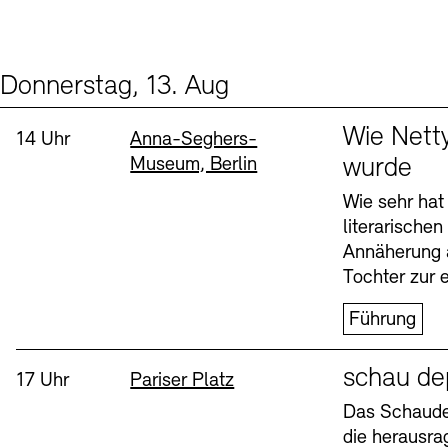
Donnerstag, 13. Aug
Events (2)
Sprache
Wie Nett
Uhrzeit:
Standort
14 Uhr
Anna-Seghers-
Museum, Berlin
wurde
Wie sehr hat
literarische
Annäherung 
Tochter zur e
Führung
Sprache
schau de
Uhrzeit:
Standort
17 Uhr
Pariser Platz
Das Schaudep
die herausr