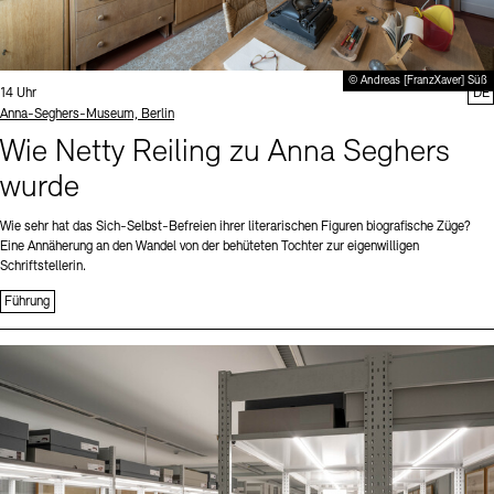
© Andreas [FranzXaver] Süß
Uhrzeit:
14 Uhr
DE
Standort
Anna-Seghers-Museum, Berlin
Wie Netty Reiling zu Anna Seghers
wurde
Wie sehr hat das Sich-Selbst-Befreien ihrer literarischen Figuren biografische Züge?
Eine Annäherung an den Wandel von der behüteten Tochter zur eigenwilligen
Schriftstellerin.
Führung
Sprache