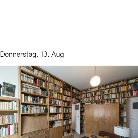
Donnerstag, 13. Aug
Events (2)
Sprache