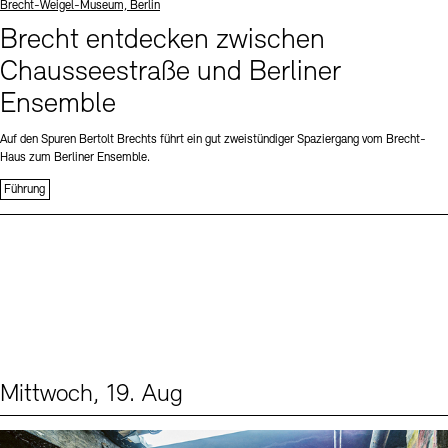
Standort
Brecht-Weigel-Museum, Berlin
Brecht entdecken zwischen
Chausseestraße und Berliner
Ensemble
Auf den Spuren Bertolt Brechts führt ein gut zweistündiger Spaziergang vom Brecht-
Haus zum Berliner Ensemble.
Führung
Mittwoch, 19. Aug
Events (1)
Sprache