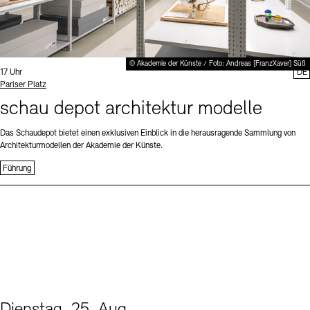
© Akademie der Künste / Foto: Andreas [FranzXaver] Süß
Uhrzeit:
17 Uhr
DE
Standort
Pariser Platz
schau depot architektur modelle
Das Schaudepot bietet einen exklusiven Einblick in die herausragende Sammlung von
Architekturmodellen der Akademie der Künste.
Führung
Dienstag, 25. Aug