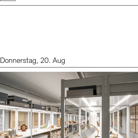
Donnerstag, 20. Aug
Events (1)
Sprache