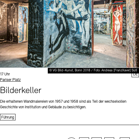
© VG Bild-Kunst, Bonn 2018 / Foto: Andreas [FranzXaver] Süß
Uhrzeit:
17 Uhr
DE
Standort
Pariser Platz
Bilderkeller
Die erhaltenen Wandmalereien von 1957 und 1958 sind als Teil der wechselvollen
Geschichte von Institution und Gebäude zu besichtigen.
Führung