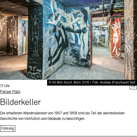
Digitale Sammlungen
Exil-Archive
Stellenangebote
Newsletter
Presse
Nachhaltigkeit
Kontakt
© VG Bild-Kunst, Bonn 2018 / Foto: Andreas [FranzXaver] Süß
Uhrzeit:
17 Uhr
DE
Standort
Pariser Platz
Bilderkeller
Die erhaltenen Wandmalereien von 1957 und 1958 sind als Teil der wechselvollen
Geschichte von Institution und Gebäude zu besichtigen.
Führung