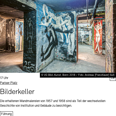
© VG Bild-Kunst, Bonn 2018 / Foto: Andreas [FranzXaver] Süß
Uhrzeit:
17 Uhr
DE
Standort
Pariser Platz
Bilderkeller
Die erhaltenen Wandmalereien von 1957 und 1958 sind als Teil der wechselvollen
Geschichte von Institution und Gebäude zu besichtigen.
Führung