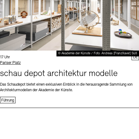
© Akademie der Künste / Foto: Andreas [FranzXaver] Süß
Uhrzeit:
17 Uhr
DE
Standort
Pariser Platz
schau depot architektur modelle
Das Schaudepot bietet einen exklusiven Einblick in die herausragende Sammlung von
Architekturmodellen der Akademie der Künste.
Führung