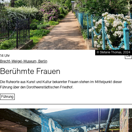
© Stefanie Thomas, 2024
Uhrzeit:
14 Uhr
DE
Standort
Brecht-Weigel-Museum, Berlin
Berühmte Frauen
Die Ruheorte aus Kunst und Kultur bekannter Frauen stehen im Mittelpunkt dieser
Führung über den Dorotheenstädtischen Friedhof.
Führung
Sprache