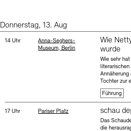
Donnerstag, 13. Aug
Events (2)
Sprache
Wie Nett
Uhrzeit:
Standort
14 Uhr
Anna-Seghers-
Museum, Berlin
wurde
Wie sehr hat
literarische
Annäherung 
Tochter zur e
Führung
Sprache
schau de
Uhrzeit:
Standort
17 Uhr
Pariser Platz
Das Schaudep
die herausr