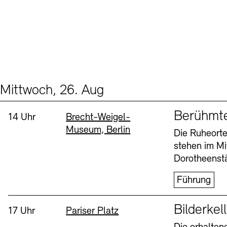
Mittwoch, 26. Aug
Events (2)
Sprache
Berühmt
Uhrzeit:
Standort
14 Uhr
Brecht-Weigel-
Museum, Berlin
Die Ruheorte
stehen im Mi
Dorotheenstä
Führung
Sprache
Bilderkel
Uhrzeit:
Standort
17 Uhr
Pariser Platz