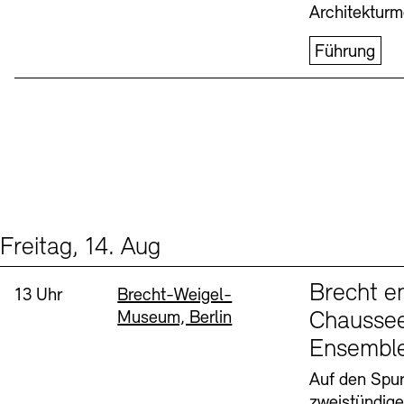
Architekturm
Führung
Freitag, 14. Aug
Events (1)
Sprache
Brecht e
Uhrzeit:
Standort
13 Uhr
Brecht-Weigel-
Museum, Berlin
Chaussee
Ensembl
Auf den Spur
zweistündig