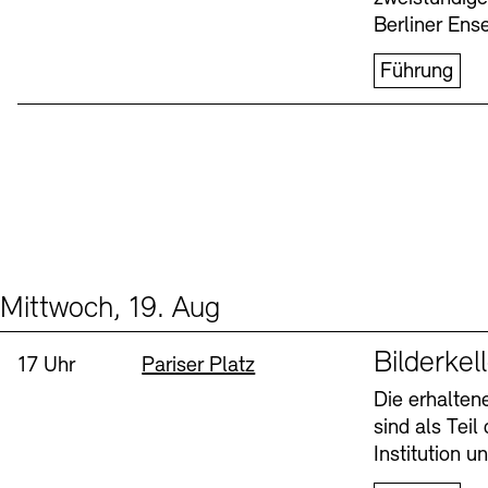
Berliner Ens
Führung
Mittwoch, 19. Aug
Events (1)
Sprache
Bilderkel
Uhrzeit:
Standort
17 Uhr
Pariser Platz
Die erhalte
sind als Tei
Institution 