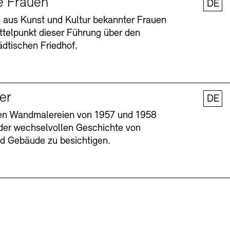
e Frauen
DE
 aus Kunst und Kultur bekannter Frauen
ttelpunkt dieser Führung über den
dtischen Friedhof.
ler
DE
nen Wandmalereien von 1957 und 1958
l der wechselvollen Geschichte von
Barrierefreiheit
Barrierefreiheit
Newsletter
Newsletter
Presse
Presse
und Gebäude zu besichtigen.