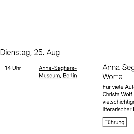
Dienstag, 25. Aug
Events (1)
Sprache
Anna Seg
Uhrzeit:
Standort
14 Uhr
Anna-Seghers-
Museum, Berlin
Worte
Für viele Au
Christa Wolf
vielschichti
literarischer 
Führung