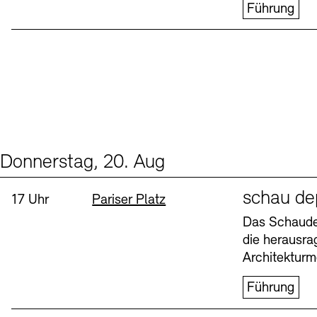
Führung
Donnerstag, 20. Aug
Events (1)
Sprache
schau de
Uhrzeit:
Standort
17 Uhr
Pariser Platz
Das Schaudep
die herausr
Architekturm
Führung