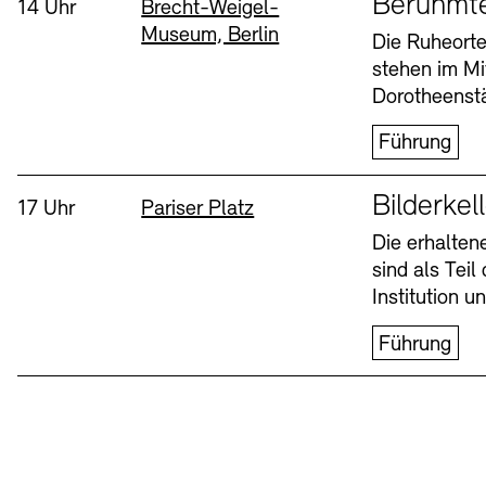
Berühmt
Uhrzeit:
Standort
14 Uhr
Brecht-Weigel-
Museum, Berlin
Buchläden
Vermittlungsprogramm
Die Ruheorte
stehen im Mi
Mittwoch, 12. Aug
Dorotheenstä
Führung
Sprache
Bilderkel
Uhrzeit:
Standort
17 Uhr
Pariser Platz
Die erhalte
sind als Tei
Tickets und Preise
Tickets und Preise
Öffnungszeiten
Öffnungszeiten
Institution 
Führung