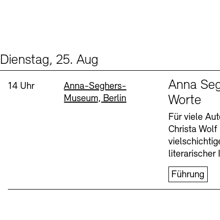
Dienstag, 25. Aug
Events (1)
Sprache
Anna Seg
Uhrzeit:
Standort
14 Uhr
Anna-Seghers-
Museum, Berlin
Worte
Für viele Au
Christa Wolf
vielschichti
literarischer 
Führung