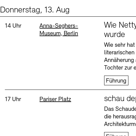
Donnerstag, 13. Aug
Events (2)
Sprache
Wie Nett
Uhrzeit:
Standort
14 Uhr
Anna-Seghers-
Museum, Berlin
wurde
Wie sehr hat
literarische
Annäherung 
Tochter zur e
Führung
Sprache
schau de
Uhrzeit:
Standort
17 Uhr
Pariser Platz
Das Schaudep
die herausr
Architekturm