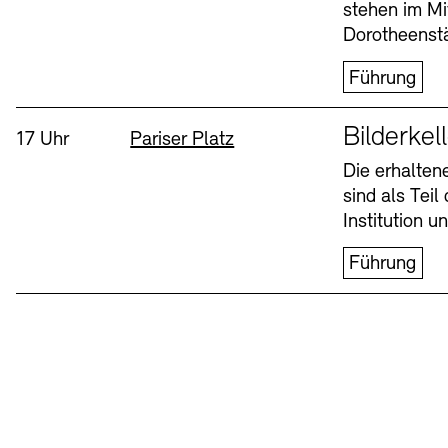
stehen im Mi
Dorotheenstä
Führung
Sprache
Bilderkel
Uhrzeit:
Standort
17 Uhr
Pariser Platz
Die erhalte
sind als Tei
Institution 
Führung