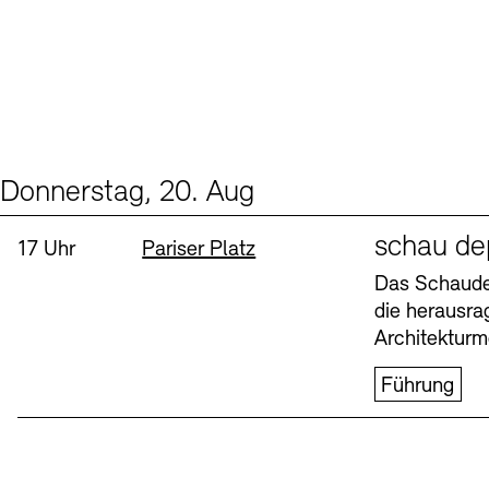
Donnerstag, 20. Aug
Events (1)
Sprache
schau de
Uhrzeit:
Standort
17 Uhr
Pariser Platz
Das Schaudep
die herausr
Architekturm
Führung