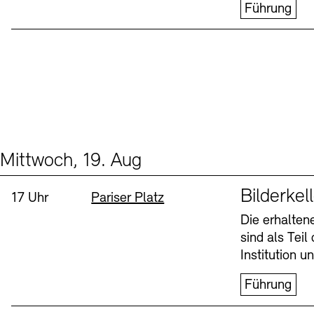
Führung
Mittwoch, 19. Aug
Events (1)
Sprache
Bilderkel
Uhrzeit:
Standort
17 Uhr
Pariser Platz
Die erhalte
sind als Tei
Institution 
Führung