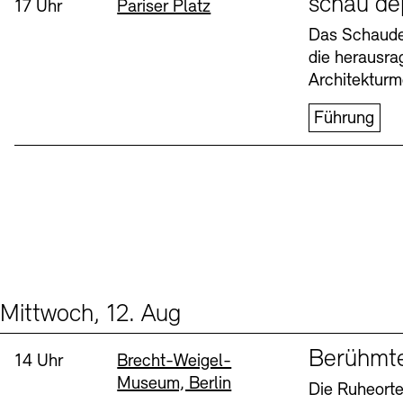
schau de
Uhrzeit:
Standort
17 Uhr
Pariser Platz
Buchläden
Vermittlungsprogramm
Das Schaudep
die herausr
Donnerstag, 6. Aug
Architekturm
Führung
Tickets und Preise
Tickets und Preise
Öffnungszeiten
Öffnungszeiten
Mittwoch, 12. Aug
Events (2)
Sprache
Berühmt
Uhrzeit:
Standort
14 Uhr
Brecht-Weigel-
Museum, Berlin
Die Ruheorte