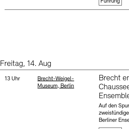
Führung
Freitag, 14. Aug
Events (1)
Sprache
Brecht e
Uhrzeit:
Standort
13 Uhr
Brecht-Weigel-
Museum, Berlin
Chaussee
Ensembl
Auf den Spur
zweistündig
Berliner Ens