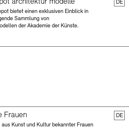
pot architektur modelle
DE
ot bietet einen exklusiven Einblick in
agende Sammlung von
odellen der Akademie der Künste.
Barrierefreiheit
Barrierefreiheit
Newsletter
Newsletter
Presse
Presse
e Frauen
DE
 aus Kunst und Kultur bekannter Frauen