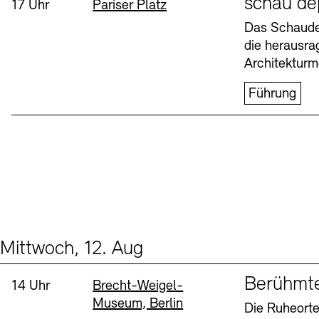
schau de
Uhrzeit:
Standort
17 Uhr
Pariser Platz
Buchläden
Vermittlungsprogramm
Das Schaudep
die herausr
Donnerstag, 6. Aug
Architekturm
Führung
Tickets und Preise
Tickets und Preise
Öffnungszeiten
Öffnungszeiten
Mittwoch, 12. Aug
Events (2)
Sprache
Berühmt
Uhrzeit:
Standort
14 Uhr
Brecht-Weigel-
Museum, Berlin
Die Ruheorte