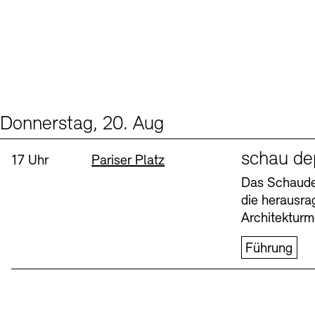
Donnerstag, 20. Aug
Events (1)
Sprache
schau de
Uhrzeit:
Standort
17 Uhr
Pariser Platz
Das Schaudep
die herausr
Architekturm
Führung