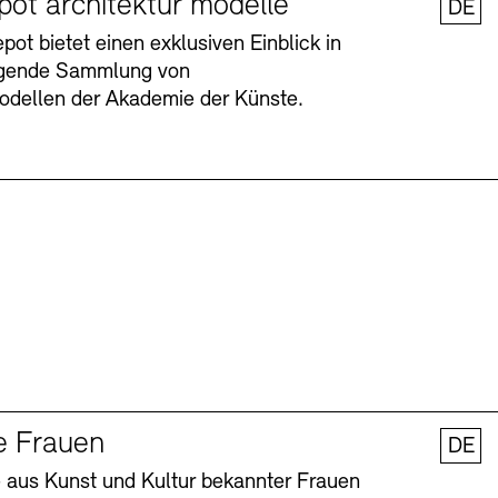
pot architektur modelle
DE
ot bietet einen exklusiven Einblick in
agende Sammlung von
odellen der Akademie der Künste.
Barrierefreiheit
Barrierefreiheit
Newsletter
Newsletter
Presse
Presse
e Frauen
DE
 aus Kunst und Kultur bekannter Frauen