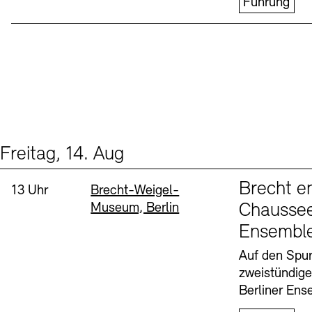
Führung
Freitag, 14. Aug
Events (1)
Sprache
Brecht e
Uhrzeit:
Standort
13 Uhr
Brecht-Weigel-
Museum, Berlin
Chaussee
Ensembl
Auf den Spur
zweistündig
Berliner Ens