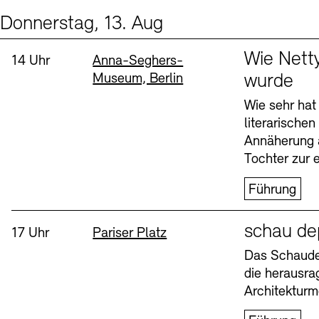
Donnerstag, 13. Aug
Events (2)
Sprache
Wie Nett
Uhrzeit:
Standort
14 Uhr
Anna-Seghers-
Museum, Berlin
wurde
Wie sehr hat
literarische
Annäherung 
Tochter zur e
Führung
Sprache
schau de
Uhrzeit:
Standort
17 Uhr
Pariser Platz
Das Schaudep
die herausr
Architekturm