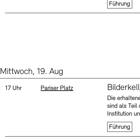
Führung
Mittwoch, 19. Aug
Events (1)
Sprache
Bilderkel
Uhrzeit:
Standort
17 Uhr
Pariser Platz
Die erhalte
sind als Tei
Institution 
Führung