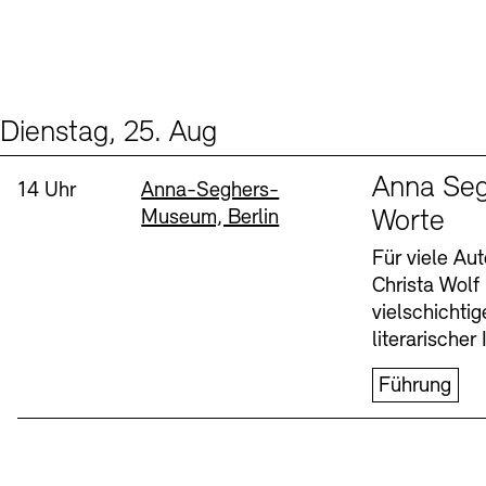
Dienstag, 25. Aug
Events (1)
Sprache
Anna Seg
Uhrzeit:
Standort
14 Uhr
Anna-Seghers-
Museum, Berlin
Worte
Für viele Au
Christa Wolf
vielschichti
literarischer 
Führung