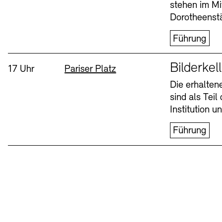
stehen im Mi
Dorotheenstä
Führung
Sprache
Bilderkel
Uhrzeit:
Standort
17 Uhr
Pariser Platz
Die erhalte
sind als Tei
Institution 
Führung