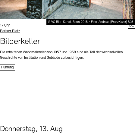
© VG Bild-Kunst, Bonn 2018 / Foto: Andreas [FranzXaver] Süß
Uhrzeit:
17 Uhr
DE
Standort
Pariser Platz
Bilderkeller
Die erhaltenen Wandmalereien von 1957 und 1958 sind als Teil der wechselvollen
Geschichte von Institution und Gebäude zu besichtigen.
Führung
Donnerstag, 13. Aug