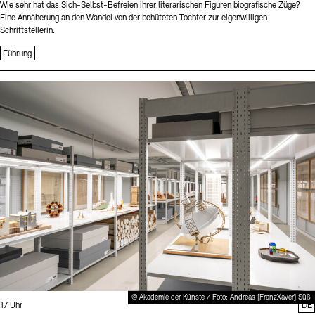
Wie sehr hat das Sich-Selbst-Befreien ihrer literarischen Figuren biografische Züge?
Eine Annäherung an den Wandel von der behüteten Tochter zur eigenwilligen
Schriftstellerin.
Führung
Sprache
© Akademie der Künste / Foto: Andreas [FranzXaver] Süß
Uhrzeit:
17 Uhr
DE