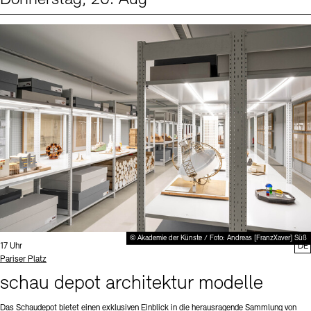
Events (1)
Sprache
© Akademie der Künste / Foto: Andreas [FranzXaver] Süß
Uhrzeit:
17 Uhr
DE
Standort
Pariser Platz
schau depot architektur modelle
Das Schaudepot bietet einen exklusiven Einblick in die herausragende Sammlung von