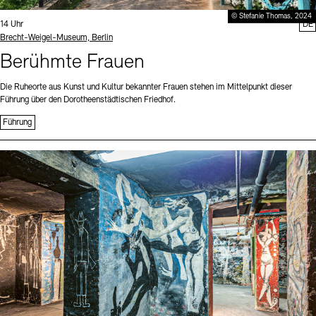
© Stefanie Thomas, 2024
Uhrzeit:
14 Uhr
DE
Standort
Brecht-Weigel-Museum, Berlin
Berühmte Frauen
Die Ruheorte aus Kunst und Kultur bekannter Frauen stehen im Mittelpunkt dieser
Führung über den Dorotheenstädtischen Friedhof.
Führung
Sprache