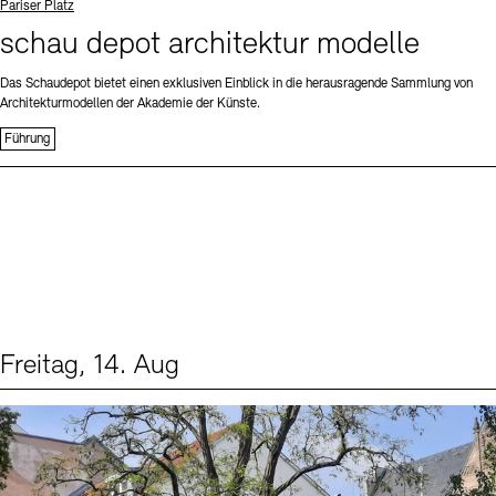
Standort
Pariser Platz
schau depot architektur modelle
Das Schaudepot bietet einen exklusiven Einblick in die herausragende Sammlung von
Architekturmodellen der Akademie der Künste.
Führung
Freitag, 14. Aug
Events (1)
Sprache