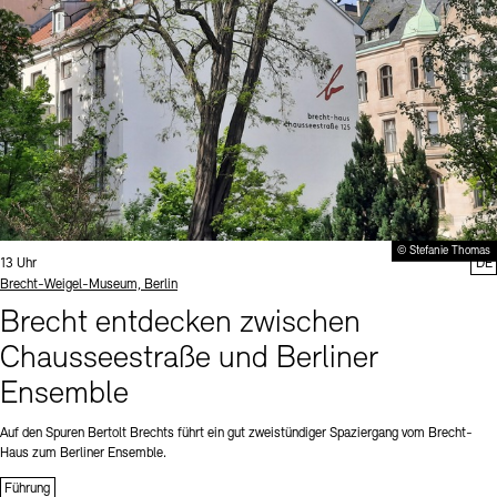
© Stefanie Thomas
Uhrzeit:
13 Uhr
DE
Standort
Brecht-Weigel-Museum, Berlin
Brecht entdecken zwischen
Chausseestraße und Berliner
Ensemble
Auf den Spuren Bertolt Brechts führt ein gut zweistündiger Spaziergang vom Brecht-
Haus zum Berliner Ensemble.
Führung