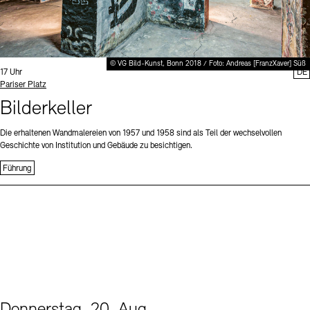
© VG Bild-Kunst, Bonn 2018 / Foto: Andreas [FranzXaver] Süß
Uhrzeit:
17 Uhr
DE
Standort
Pariser Platz
Bilderkeller
Die erhaltenen Wandmalereien von 1957 und 1958 sind als Teil der wechselvollen
Geschichte von Institution und Gebäude zu besichtigen.
Führung
Donnerstag, 20. Aug