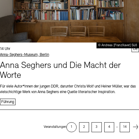
© Andreas [FranzXaver] Süß
Uhrzeit:
14 Uhr
DE
Standort
Anna-Seghers-Museum, Berlin
Anna Seghers und Die Macht der
Worte
Für viele Autor*innen der jungen DDR, darunter Christa Wolf und Heiner Müller, war das
vielschichtige Werk von Anna Seghers eine Quelle literarischer Inspiration.
Führung
Next
Veranstaltungen
1
2
3
4
–
14