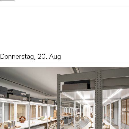
Donnerstag, 20. Aug
Events (1)
Sprache