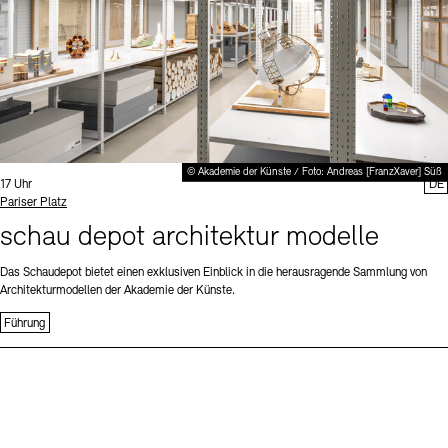
© Akademie der Künste / Foto: Andreas [FranzXaver] Süß
Uhrzeit:
17 Uhr
DE
Standort
Pariser Platz
schau depot architektur modelle
Das Schaudepot bietet einen exklusiven Einblick in die herausragende Sammlung von
Architekturmodellen der Akademie der Künste.
Führung