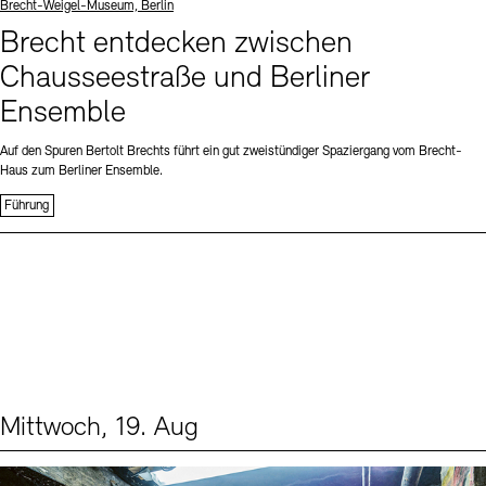
Standort
Brecht-Weigel-Museum, Berlin
Brecht entdecken zwischen
Chausseestraße und Berliner
Ensemble
Auf den Spuren Bertolt Brechts führt ein gut zweistündiger Spaziergang vom Brecht-
Haus zum Berliner Ensemble.
Führung
Mittwoch, 19. Aug
Events (1)
Sprache