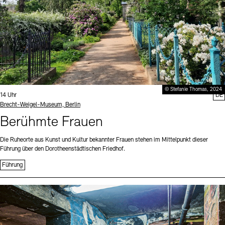
© Stefanie Thomas, 2024
Uhrzeit:
14 Uhr
DE
Standort
Brecht-Weigel-Museum, Berlin
Berühmte Frauen
Die Ruheorte aus Kunst und Kultur bekannter Frauen stehen im Mittelpunkt dieser
Führung über den Dorotheenstädtischen Friedhof.
Führung
Sprache