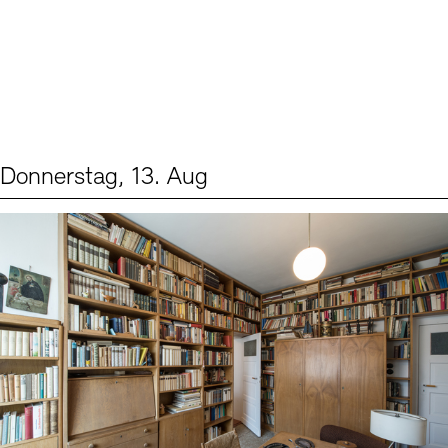
Donnerstag, 13. Aug
Events (2)
Sprache