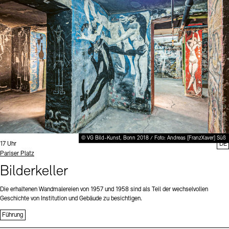
Digitale Sammlungen
Exil-Archive
Stellenangebote
Newsletter
Presse
Nachhaltigkeit
Kontakt
© VG Bild-Kunst, Bonn 2018 / Foto: Andreas [FranzXaver] Süß
Uhrzeit:
17 Uhr
DE
Standort
Pariser Platz
Bilderkeller
Die erhaltenen Wandmalereien von 1957 und 1958 sind als Teil der wechselvollen
Geschichte von Institution und Gebäude zu besichtigen.
Führung