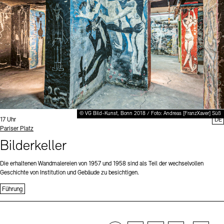
© VG Bild-Kunst, Bonn 2018 / Foto: Andreas [FranzXaver] Süß
Uhrzeit:
17 Uhr
DE
Standort
Pariser Platz
Bilderkeller
Die erhaltenen Wandmalereien von 1957 und 1958 sind als Teil der wechselvollen
Geschichte von Institution und Gebäude zu besichtigen.
Führung