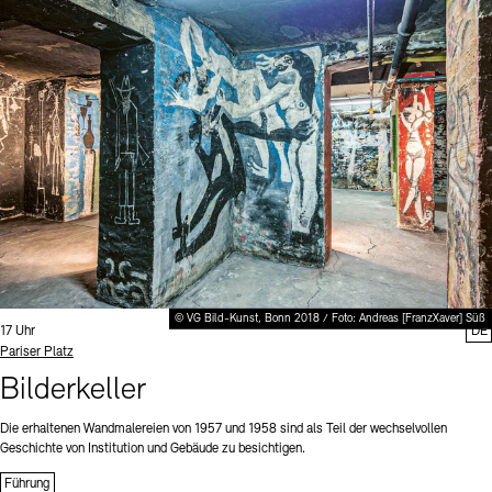
© VG Bild-Kunst, Bonn 2018 / Foto: Andreas [FranzXaver] Süß
Uhrzeit:
17 Uhr
DE
Standort
Pariser Platz
Bilderkeller
Die erhaltenen Wandmalereien von 1957 und 1958 sind als Teil der wechselvollen
Geschichte von Institution und Gebäude zu besichtigen.
Führung