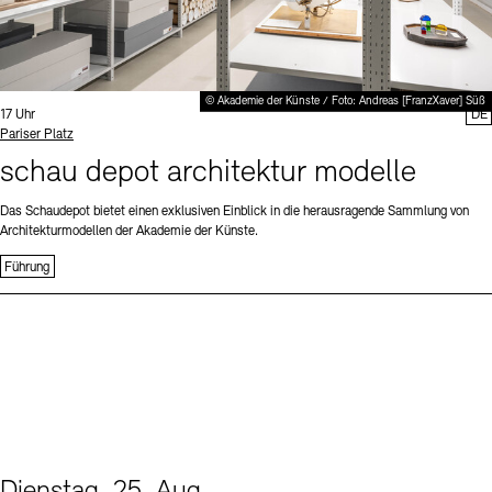
© Akademie der Künste / Foto: Andreas [FranzXaver] Süß
Uhrzeit:
17 Uhr
DE
Standort
Pariser Platz
schau depot architektur modelle
Das Schaudepot bietet einen exklusiven Einblick in die herausragende Sammlung von
Architekturmodellen der Akademie der Künste.
Führung
Dienstag, 25. Aug