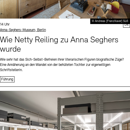
© Andreas [FranzXaver] Süß
Uhrzeit:
14 Uhr
DE
Standort
Anna-Seghers-Museum, Berlin
Wie Netty Reiling zu Anna Seghers
wurde
Wie sehr hat das Sich-Selbst-Befreien ihrer literarischen Figuren biografische Züge?
Eine Annäherung an den Wandel von der behüteten Tochter zur eigenwilligen
Schriftstellerin.
Führung
Sprache