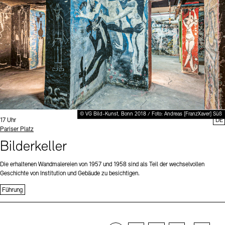
© VG Bild-Kunst, Bonn 2018 / Foto: Andreas [FranzXaver] Süß
Uhrzeit:
17 Uhr
DE
Standort
Pariser Platz
Bilderkeller
Die erhaltenen Wandmalereien von 1957 und 1958 sind als Teil der wechselvollen
Geschichte von Institution und Gebäude zu besichtigen.
Führung