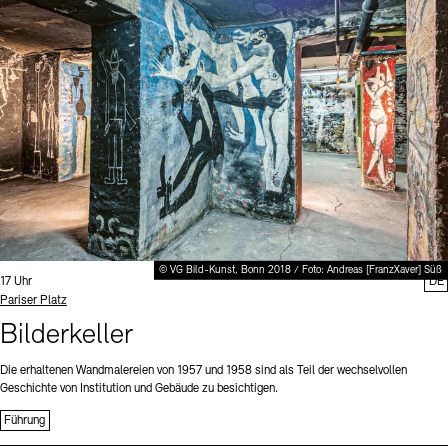
Digitale Sammlungen
Exil-Archive
Stellenangebote
Newsletter
Presse
Nachhaltigkeit
Kontakt
© VG Bild-Kunst, Bonn 2018 / Foto: Andreas [FranzXaver] Süß
Uhrzeit:
17 Uhr
DE
Standort
Pariser Platz
Bilderkeller
Die erhaltenen Wandmalereien von 1957 und 1958 sind als Teil der wechselvollen
Geschichte von Institution und Gebäude zu besichtigen.
Führung