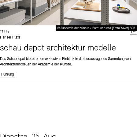
© Akademie der Künste / Foto: Andreas [FranzXaver] Süß
Uhrzeit:
17 Uhr
DE
Standort
Pariser Platz
schau depot architektur modelle
Das Schaudepot bietet einen exklusiven Einblick in die herausragende Sammlung von
Architekturmodellen der Akademie der Künste.
Führung
Dienstag, 25. Aug