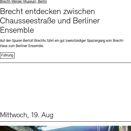
Standort
Brecht-Weigel-Museum, Berlin
Brecht entdecken zwischen
Chausseestraße und Berliner
Ensemble
Auf den Spuren Bertolt Brechts führt ein gut zweistündiger Spaziergang vom Brecht-
Haus zum Berliner Ensemble.
Führung
Mittwoch, 19. Aug
Events (1)
Sprache