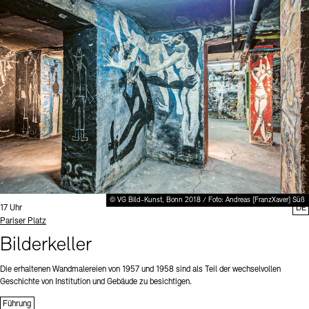
© VG Bild-Kunst, Bonn 2018 / Foto: Andreas [FranzXaver] Süß
Uhrzeit:
17 Uhr
DE
Standort
Pariser Platz
Bilderkeller
Die erhaltenen Wandmalereien von 1957 und 1958 sind als Teil der wechselvollen
Geschichte von Institution und Gebäude zu besichtigen.
Führung