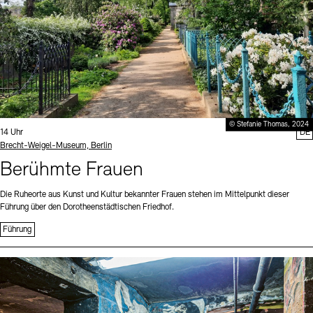
© Stefanie Thomas, 2024
Uhrzeit:
14 Uhr
DE
Standort
Brecht-Weigel-Museum, Berlin
Berühmte Frauen
Die Ruheorte aus Kunst und Kultur bekannter Frauen stehen im Mittelpunkt dieser
Führung über den Dorotheenstädtischen Friedhof.
Führung
Sprache