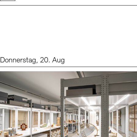
Donnerstag, 20. Aug
Events (1)
Sprache