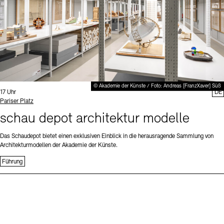
© Akademie der Künste / Foto: Andreas [FranzXaver] Süß
Uhrzeit:
17 Uhr
DE
Standort
Pariser Platz
schau depot architektur modelle
Das Schaudepot bietet einen exklusiven Einblick in die herausragende Sammlung von
Architekturmodellen der Akademie der Künste.
Führung