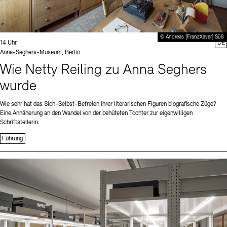
© Andreas [FranzXaver] Süß
Uhrzeit:
14 Uhr
DE
Standort
Anna-Seghers-Museum, Berlin
Wie Netty Reiling zu Anna Seghers
wurde
Wie sehr hat das Sich-Selbst-Befreien ihrer literarischen Figuren biografische Züge?
Eine Annäherung an den Wandel von der behüteten Tochter zur eigenwilligen
Schriftstellerin.
Führung
Sprache