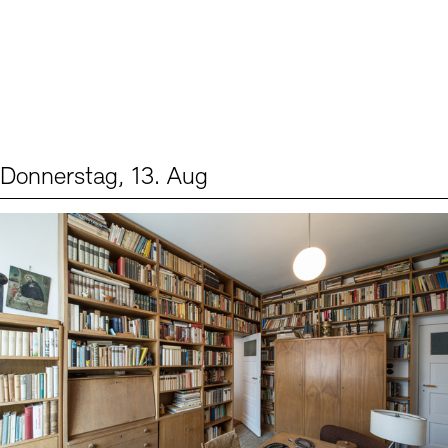
Donnerstag, 13. Aug
Events (2)
Sprache