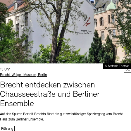
© Stefanie Thomas
Uhrzeit:
13 Uhr
DE
Standort
Brecht-Weigel-Museum, Berlin
Brecht entdecken zwischen
Chausseestraße und Berliner
Ensemble
Auf den Spuren Bertolt Brechts führt ein gut zweistündiger Spaziergang vom Brecht-
Haus zum Berliner Ensemble.
Führung