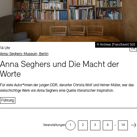
© Andreas [FranzXaver] Süß
Uhrzeit:
14 Uhr
DE
Standort
Anna-Seghers-Museum, Berlin
Anna Seghers und Die Macht der
Worte
Für viele Autor*innen der jungen DDR, darunter Christa Wolf und Heiner Müller, war das
vielschichtige Werk von Anna Seghers eine Quelle literarischer Inspiration.
Führung
Next
Veranstaltungen
1
2
3
4
–
14