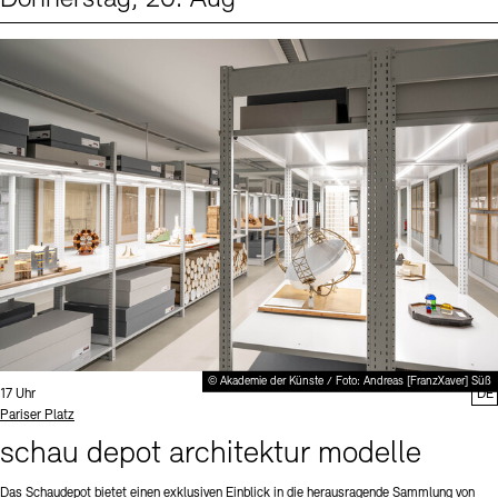
Events (1)
Sprache
© Akademie der Künste / Foto: Andreas [FranzXaver] Süß
Uhrzeit:
17 Uhr
DE
Standort
Pariser Platz
schau depot architektur modelle
Das Schaudepot bietet einen exklusiven Einblick in die herausragende Sammlung von