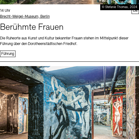
© Stefanie Thomas, 2024
Uhrzeit:
14 Uhr
DE
Standort
Brecht-Weigel-Museum, Berlin
Berühmte Frauen
Die Ruheorte aus Kunst und Kultur bekannter Frauen stehen im Mittelpunkt dieser
Führung über den Dorotheenstädtischen Friedhof.
Führung
Sprache