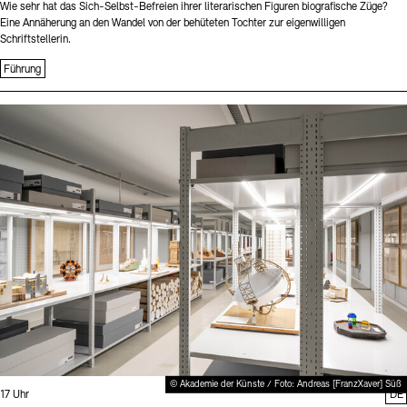
Wie sehr hat das Sich-Selbst-Befreien ihrer literarischen Figuren biografische Züge?
Eine Annäherung an den Wandel von der behüteten Tochter zur eigenwilligen
Schriftstellerin.
Führung
Sprache
© Akademie der Künste / Foto: Andreas [FranzXaver] Süß
Uhrzeit:
17 Uhr
DE