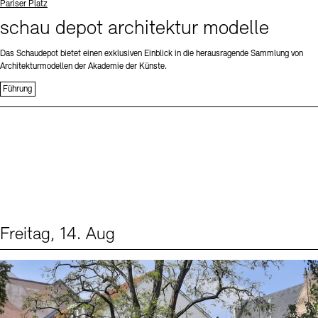
Standort
Pariser Platz
schau depot architektur modelle
Das Schaudepot bietet einen exklusiven Einblick in die herausragende Sammlung von
Architekturmodellen der Akademie der Künste.
Führung
Freitag, 14. Aug
Events (1)
Sprache