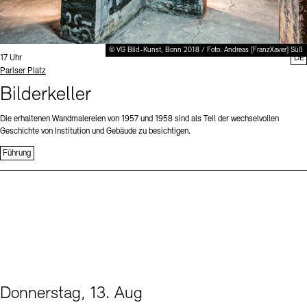
© VG Bild-Kunst, Bonn 2018 / Foto: Andreas [FranzXaver] Süß
Uhrzeit:
17 Uhr
DE
Standort
Pariser Platz
Bilderkeller
Die erhaltenen Wandmalereien von 1957 und 1958 sind als Teil der wechselvollen
Geschichte von Institution und Gebäude zu besichtigen.
Führung
Donnerstag, 13. Aug