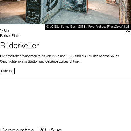
© VG Bild-Kunst, Bonn 2018 / Foto: Andreas [FranzXaver] Süß
Uhrzeit:
17 Uhr
DE
Standort
Pariser Platz
Bilderkeller
Die erhaltenen Wandmalereien von 1957 und 1958 sind als Teil der wechselvollen
Geschichte von Institution und Gebäude zu besichtigen.
Führung
Donnerstag, 20. Aug