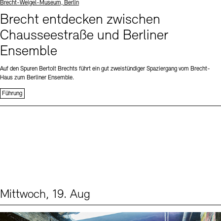
Standort
Brecht-Weigel-Museum, Berlin
Brecht entdecken zwischen
Chausseestraße und Berliner
Ensemble
Auf den Spuren Bertolt Brechts führt ein gut zweistündiger Spaziergang vom Brecht-
Haus zum Berliner Ensemble.
Führung
Mittwoch, 19. Aug
Events (1)
Sprache