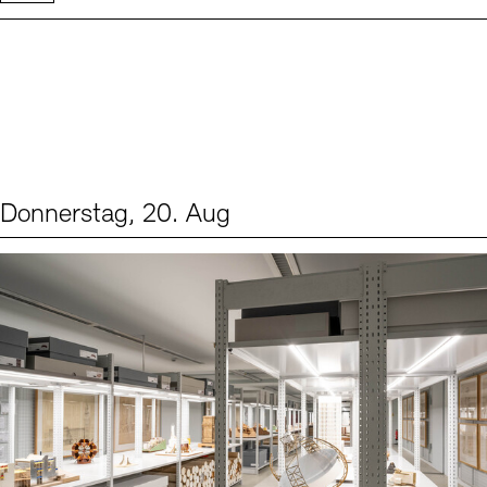
Donnerstag, 20. Aug
Events (1)
Sprache