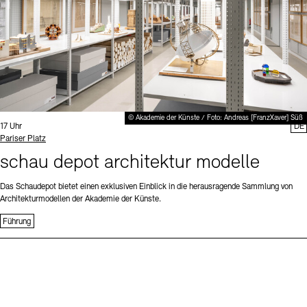
© Akademie der Künste / Foto: Andreas [FranzXaver] Süß
Uhrzeit:
17 Uhr
DE
Standort
Pariser Platz
schau depot architektur modelle
Das Schaudepot bietet einen exklusiven Einblick in die herausragende Sammlung von
Architekturmodellen der Akademie der Künste.
Führung