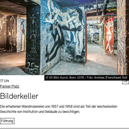
Digitale Sammlungen
Exil-Archive
Stellenangebote
Newsletter
Presse
Nachhaltigkeit
Kontakt
© VG Bild-Kunst, Bonn 2018 / Foto: Andreas [FranzXaver] Süß
Uhrzeit:
17 Uhr
DE
Standort
Pariser Platz
Bilderkeller
Die erhaltenen Wandmalereien von 1957 und 1958 sind als Teil der wechselvollen
Geschichte von Institution und Gebäude zu besichtigen.
Führung