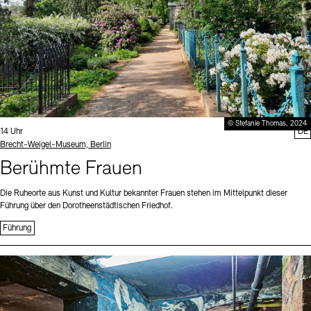
© Stefanie Thomas, 2024
Uhrzeit:
14 Uhr
DE
Standort
Brecht-Weigel-Museum, Berlin
Berühmte Frauen
Die Ruheorte aus Kunst und Kultur bekannter Frauen stehen im Mittelpunkt dieser
Führung über den Dorotheenstädtischen Friedhof.
Führung
Sprache