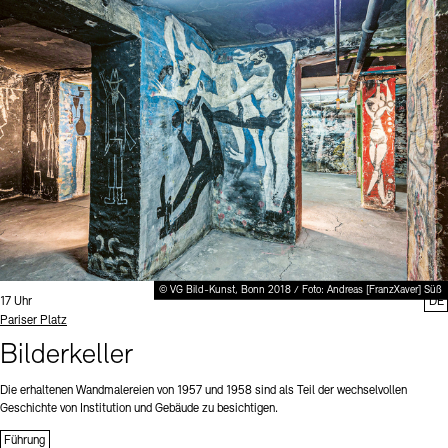
© VG Bild-Kunst, Bonn 2018 / Foto: Andreas [FranzXaver] Süß
Uhrzeit:
17 Uhr
DE
Standort
Pariser Platz
Bilderkeller
Die erhaltenen Wandmalereien von 1957 und 1958 sind als Teil der wechselvollen
Geschichte von Institution und Gebäude zu besichtigen.
Führung