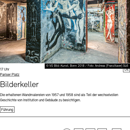
© VG Bild-Kunst, Bonn 2018 / Foto: Andreas [FranzXaver] Süß
Uhrzeit:
17 Uhr
DE
Standort
Pariser Platz
Bilderkeller
Die erhaltenen Wandmalereien von 1957 und 1958 sind als Teil der wechselvollen
Geschichte von Institution und Gebäude zu besichtigen.
Führung