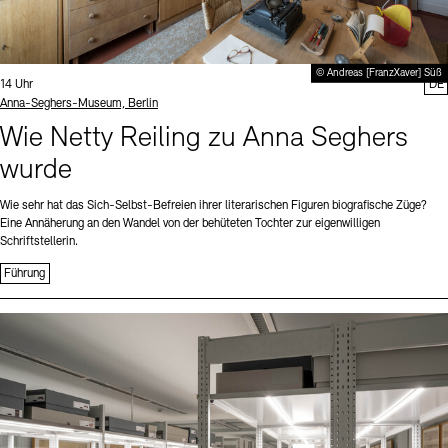
© Andreas [FranzXaver] Süß
Uhrzeit:
14 Uhr
DE
Standort
Anna-Seghers-Museum, Berlin
Wie Netty Reiling zu Anna Seghers
wurde
Wie sehr hat das Sich-Selbst-Befreien ihrer literarischen Figuren biografische Züge?
Eine Annäherung an den Wandel von der behüteten Tochter zur eigenwilligen
Schriftstellerin.
Führung
Sprache