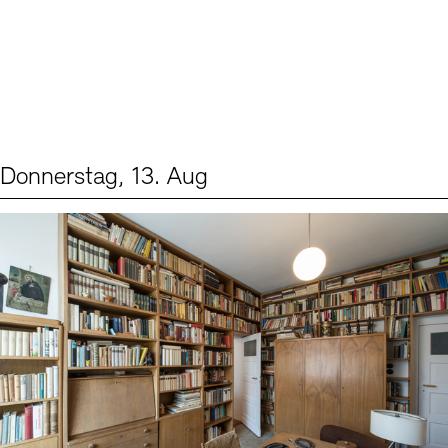
Donnerstag, 13. Aug
Events (2)
Sprache