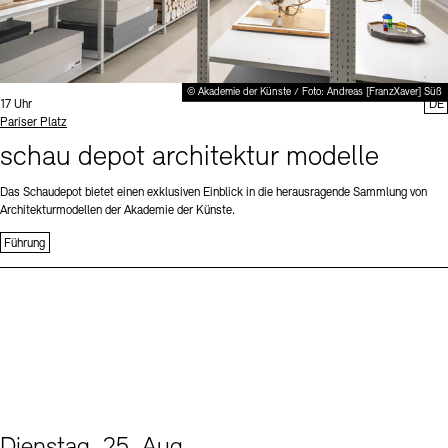
© Akademie der Künste / Foto: Andreas [FranzXaver] Süß
Uhrzeit:
17 Uhr
DE
Standort
Pariser Platz
schau depot architektur modelle
Das Schaudepot bietet einen exklusiven Einblick in die herausragende Sammlung von
Architekturmodellen der Akademie der Künste.
Führung
Dienstag, 25. Aug