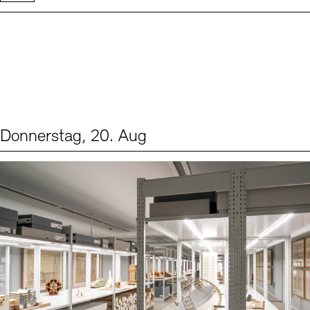
Donnerstag, 20. Aug
Events (1)
Sprache