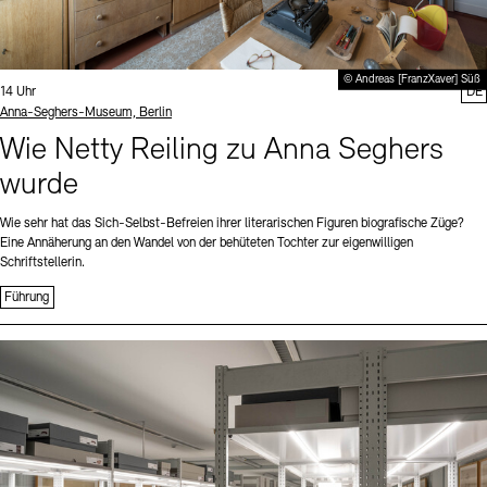
© Andreas [FranzXaver] Süß
Uhrzeit:
14 Uhr
DE
Standort
Anna-Seghers-Museum, Berlin
Wie Netty Reiling zu Anna Seghers
wurde
Wie sehr hat das Sich-Selbst-Befreien ihrer literarischen Figuren biografische Züge?
Eine Annäherung an den Wandel von der behüteten Tochter zur eigenwilligen
Schriftstellerin.
Führung
Sprache