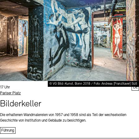
Digitale Sammlungen
Exil-Archive
Stellenangebote
Newsletter
Presse
Nachhaltigkeit
Kontakt
© VG Bild-Kunst, Bonn 2018 / Foto: Andreas [FranzXaver] Süß
Uhrzeit:
17 Uhr
DE
Standort
Pariser Platz
Bilderkeller
Die erhaltenen Wandmalereien von 1957 und 1958 sind als Teil der wechselvollen
Geschichte von Institution und Gebäude zu besichtigen.
Führung