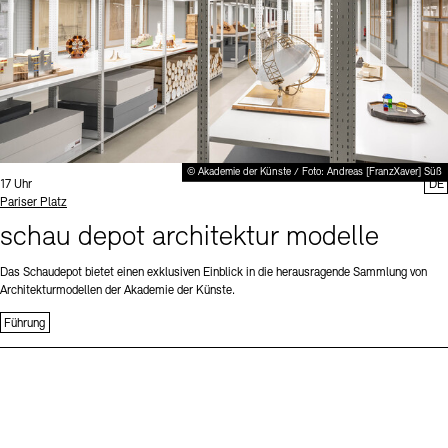
© Akademie der Künste / Foto: Andreas [FranzXaver] Süß
Uhrzeit:
17 Uhr
DE
Standort
Pariser Platz
schau depot architektur modelle
Das Schaudepot bietet einen exklusiven Einblick in die herausragende Sammlung von
Architekturmodellen der Akademie der Künste.
Führung