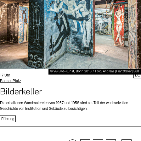
© VG Bild-Kunst, Bonn 2018 / Foto: Andreas [FranzXaver] Süß
Uhrzeit:
17 Uhr
DE
Standort
Pariser Platz
Bilderkeller
Die erhaltenen Wandmalereien von 1957 und 1958 sind als Teil der wechselvollen
Geschichte von Institution und Gebäude zu besichtigen.
Führung