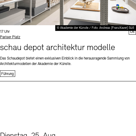
© Akademie der Künste / Foto: Andreas [FranzXaver] Süß
Uhrzeit:
17 Uhr
DE
Standort
Pariser Platz
schau depot architektur modelle
Das Schaudepot bietet einen exklusiven Einblick in die herausragende Sammlung von
Architekturmodellen der Akademie der Künste.
Führung
Dienstag, 25. Aug