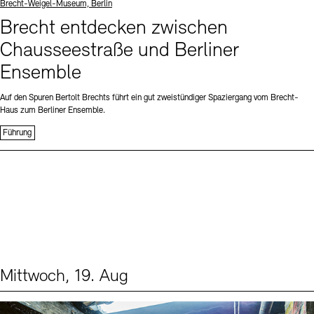
Standort
Brecht-Weigel-Museum, Berlin
Brecht entdecken zwischen
Chausseestraße und Berliner
Ensemble
Auf den Spuren Bertolt Brechts führt ein gut zweistündiger Spaziergang vom Brecht-
Haus zum Berliner Ensemble.
Führung
Mittwoch, 19. Aug
Events (1)
Sprache