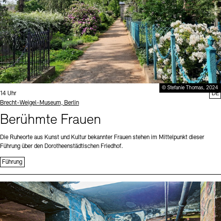
© Stefanie Thomas, 2024
Uhrzeit:
14 Uhr
DE
Standort
Brecht-Weigel-Museum, Berlin
Berühmte Frauen
Die Ruheorte aus Kunst und Kultur bekannter Frauen stehen im Mittelpunkt dieser
Führung über den Dorotheenstädtischen Friedhof.
Führung
Sprache