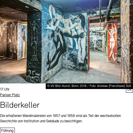
© VG Bild-Kunst, Bonn 2018 / Foto: Andreas [FranzXaver] Süß
Uhrzeit:
17 Uhr
DE
Standort
Pariser Platz
Bilderkeller
Die erhaltenen Wandmalereien von 1957 und 1958 sind als Teil der wechselvollen
Geschichte von Institution und Gebäude zu besichtigen.
Führung