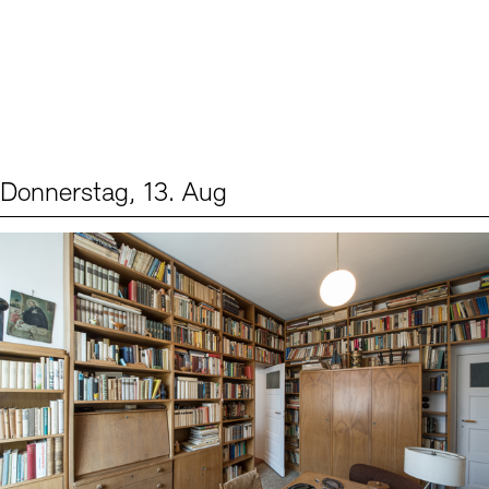
Donnerstag, 13. Aug
Events (2)
Sprache