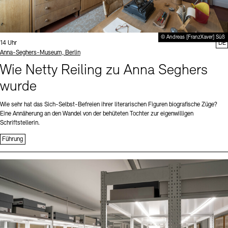
© Andreas [FranzXaver] Süß
Uhrzeit:
14 Uhr
DE
Standort
Anna-Seghers-Museum, Berlin
Wie Netty Reiling zu Anna Seghers
wurde
Wie sehr hat das Sich-Selbst-Befreien ihrer literarischen Figuren biografische Züge?
Eine Annäherung an den Wandel von der behüteten Tochter zur eigenwilligen
Schriftstellerin.
Führung
Sprache