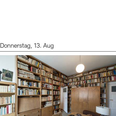
Donnerstag, 13. Aug
Events (2)
Sprache