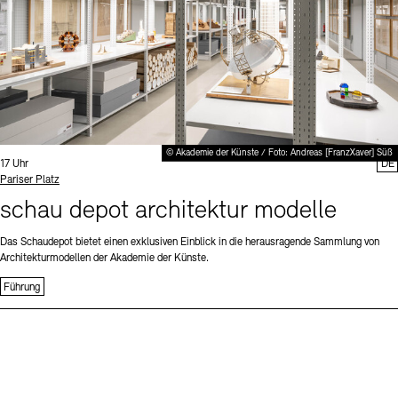
© Akademie der Künste / Foto: Andreas [FranzXaver] Süß
Uhrzeit:
17 Uhr
DE
Standort
Pariser Platz
schau depot architektur modelle
Das Schaudepot bietet einen exklusiven Einblick in die herausragende Sammlung von
Architekturmodellen der Akademie der Künste.
Führung