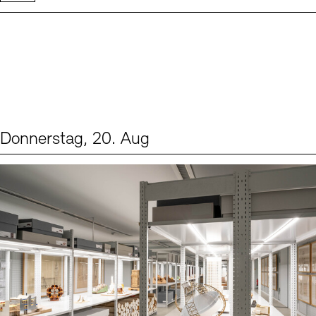
Donnerstag, 20. Aug
Events (1)
Sprache