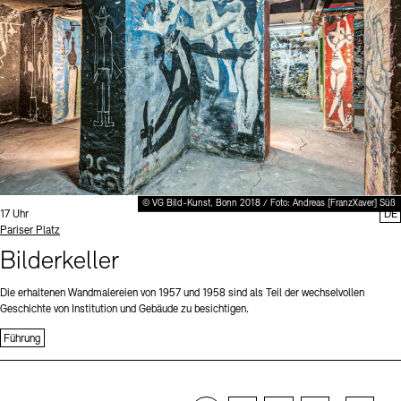
© VG Bild-Kunst, Bonn 2018 / Foto: Andreas [FranzXaver] Süß
Uhrzeit:
17 Uhr
DE
Standort
Pariser Platz
Bilderkeller
Die erhaltenen Wandmalereien von 1957 und 1958 sind als Teil der wechselvollen
Geschichte von Institution und Gebäude zu besichtigen.
Führung