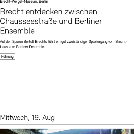
Standort
Brecht-Weigel-Museum, Berlin
Brecht entdecken zwischen
Chausseestraße und Berliner
Ensemble
Auf den Spuren Bertolt Brechts führt ein gut zweistündiger Spaziergang vom Brecht-
Haus zum Berliner Ensemble.
Führung
Mittwoch, 19. Aug
Events (1)
Sprache