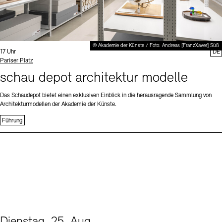
© Akademie der Künste / Foto: Andreas [FranzXaver] Süß
Uhrzeit:
17 Uhr
DE
Standort
Pariser Platz
schau depot architektur modelle
Das Schaudepot bietet einen exklusiven Einblick in die herausragende Sammlung von
Architekturmodellen der Akademie der Künste.
Führung
Dienstag, 25. Aug