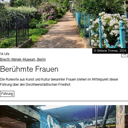
© Stefanie Thomas, 2024
Uhrzeit:
14 Uhr
DE
Standort
Brecht-Weigel-Museum, Berlin
Berühmte Frauen
Die Ruheorte aus Kunst und Kultur bekannter Frauen stehen im Mittelpunkt dieser
Führung über den Dorotheenstädtischen Friedhof.
Führung
Sprache