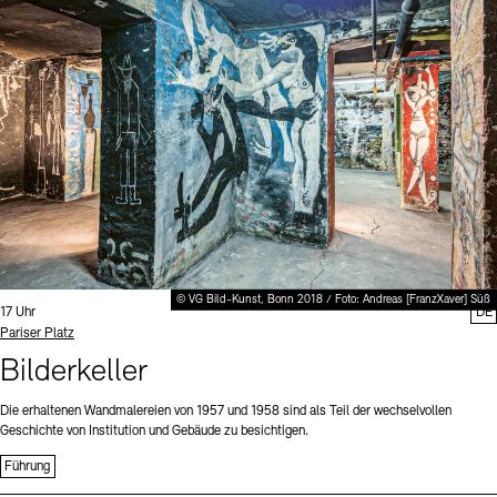
Digitale Sammlungen
Exil-Archive
Stellenangebote
Newsletter
Presse
Nachhaltigkeit
Kontakt
© VG Bild-Kunst, Bonn 2018 / Foto: Andreas [FranzXaver] Süß
Uhrzeit:
17 Uhr
DE
Standort
Pariser Platz
Bilderkeller
Die erhaltenen Wandmalereien von 1957 und 1958 sind als Teil der wechselvollen
Geschichte von Institution und Gebäude zu besichtigen.
Führung