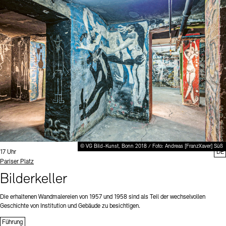
© VG Bild-Kunst, Bonn 2018 / Foto: Andreas [FranzXaver] Süß
Uhrzeit:
17 Uhr
DE
Standort
Pariser Platz
Bilderkeller
Die erhaltenen Wandmalereien von 1957 und 1958 sind als Teil der wechselvollen
Geschichte von Institution und Gebäude zu besichtigen.
Führung