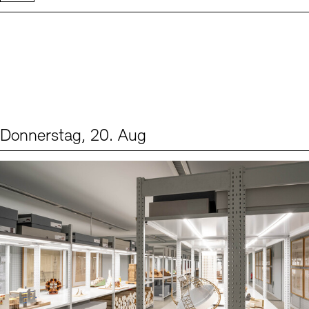
Donnerstag, 20. Aug
Events (1)
Sprache