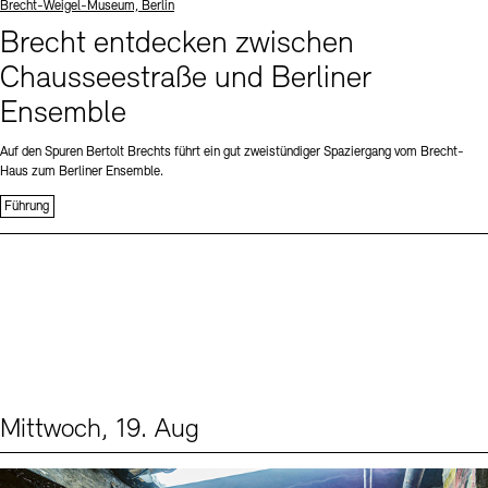
Standort
Brecht-Weigel-Museum, Berlin
Brecht entdecken zwischen
Chausseestraße und Berliner
Ensemble
Auf den Spuren Bertolt Brechts führt ein gut zweistündiger Spaziergang vom Brecht-
Haus zum Berliner Ensemble.
Führung
Mittwoch, 19. Aug
Events (1)
Sprache