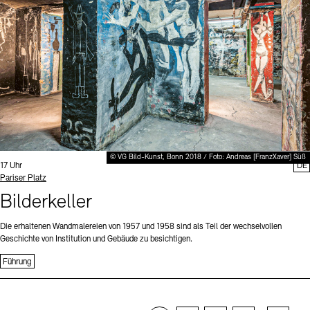
© VG Bild-Kunst, Bonn 2018 / Foto: Andreas [FranzXaver] Süß
Uhrzeit:
17 Uhr
DE
Standort
Pariser Platz
Bilderkeller
Die erhaltenen Wandmalereien von 1957 und 1958 sind als Teil der wechselvollen
Geschichte von Institution und Gebäude zu besichtigen.
Führung