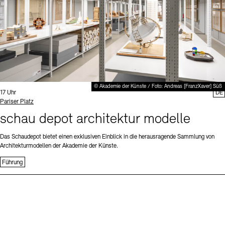
© Akademie der Künste / Foto: Andreas [FranzXaver] Süß
Uhrzeit:
17 Uhr
DE
Standort
Pariser Platz
schau depot architektur modelle
Das Schaudepot bietet einen exklusiven Einblick in die herausragende Sammlung von
Architekturmodellen der Akademie der Künste.
Führung