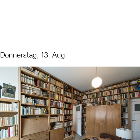
Donnerstag, 13. Aug
Events (2)
Sprache