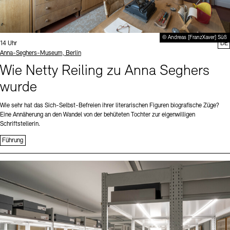
© Andreas [FranzXaver] Süß
Uhrzeit:
14 Uhr
DE
Standort
Anna-Seghers-Museum, Berlin
Wie Netty Reiling zu Anna Seghers
wurde
Wie sehr hat das Sich-Selbst-Befreien ihrer literarischen Figuren biografische Züge?
Eine Annäherung an den Wandel von der behüteten Tochter zur eigenwilligen
Schriftstellerin.
Führung
Sprache