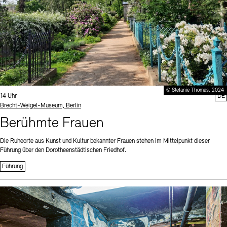
© Stefanie Thomas, 2024
Uhrzeit:
14 Uhr
DE
Standort
Brecht-Weigel-Museum, Berlin
Berühmte Frauen
Die Ruheorte aus Kunst und Kultur bekannter Frauen stehen im Mittelpunkt dieser
Führung über den Dorotheenstädtischen Friedhof.
Führung
Sprache