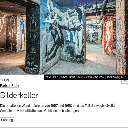
Digitale Sammlungen
Exil-Archive
Stellenangebote
Newsletter
Presse
Nachhaltigkeit
Kontakt
© VG Bild-Kunst, Bonn 2018 / Foto: Andreas [FranzXaver] Süß
Uhrzeit:
17 Uhr
DE
Standort
Pariser Platz
Bilderkeller
Die erhaltenen Wandmalereien von 1957 und 1958 sind als Teil der wechselvollen
Geschichte von Institution und Gebäude zu besichtigen.
Führung