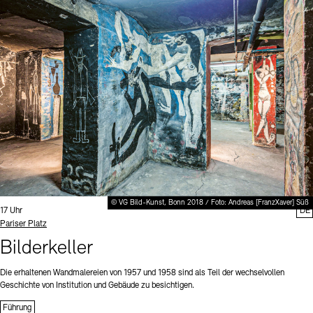
© VG Bild-Kunst, Bonn 2018 / Foto: Andreas [FranzXaver] Süß
Uhrzeit:
17 Uhr
DE
Standort
Pariser Platz
Bilderkeller
Die erhaltenen Wandmalereien von 1957 und 1958 sind als Teil der wechselvollen
Geschichte von Institution und Gebäude zu besichtigen.
Führung