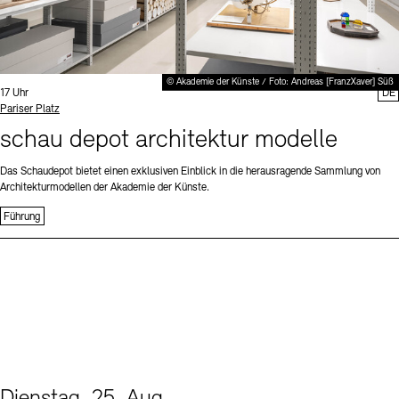
© Akademie der Künste / Foto: Andreas [FranzXaver] Süß
Uhrzeit:
17 Uhr
DE
Standort
Pariser Platz
schau depot architektur modelle
Das Schaudepot bietet einen exklusiven Einblick in die herausragende Sammlung von
Architekturmodellen der Akademie der Künste.
Führung
Dienstag, 25. Aug