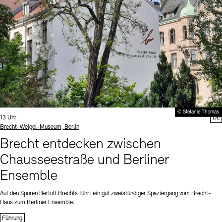
© Stefanie Thomas
Uhrzeit:
13 Uhr
DE
Standort
Brecht-Weigel-Museum, Berlin
Brecht entdecken zwischen
Chausseestraße und Berliner
Ensemble
Auf den Spuren Bertolt Brechts führt ein gut zweistündiger Spaziergang vom Brecht-
Haus zum Berliner Ensemble.
Führung