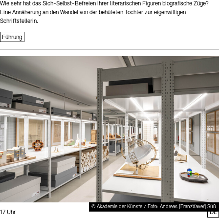
Wie sehr hat das Sich-Selbst-Befreien ihrer literarischen Figuren biografische Züge?
Eine Annäherung an den Wandel von der behüteten Tochter zur eigenwilligen
Schriftstellerin.
Führung
Sprache
© Akademie der Künste / Foto: Andreas [FranzXaver] Süß
Uhrzeit:
17 Uhr
DE