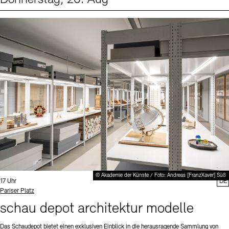
Events (1)
Sprache
© Akademie der Künste / Foto: Andreas [FranzXaver] Süß
Uhrzeit:
17 Uhr
DE
Standort
Pariser Platz
schau depot architektur modelle
Das Schaudepot bietet einen exklusiven Einblick in die herausragende Sammlung von