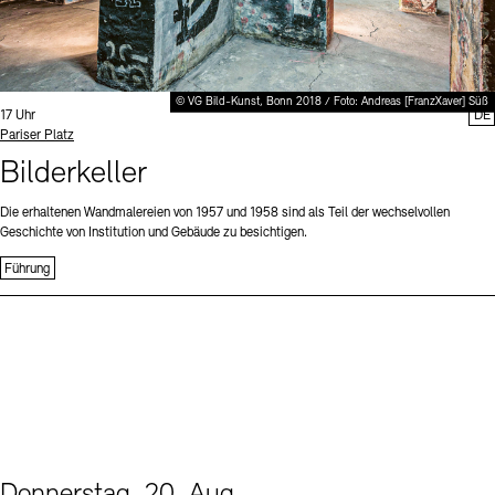
© VG Bild-Kunst, Bonn 2018 / Foto: Andreas [FranzXaver] Süß
Uhrzeit:
17 Uhr
DE
Standort
Pariser Platz
Bilderkeller
Die erhaltenen Wandmalereien von 1957 und 1958 sind als Teil der wechselvollen
Geschichte von Institution und Gebäude zu besichtigen.
Führung
Donnerstag, 20. Aug