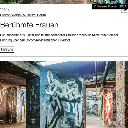
© Stefanie Thomas, 2024
Uhrzeit:
14 Uhr
DE
Standort
Brecht-Weigel-Museum, Berlin
Berühmte Frauen
Die Ruheorte aus Kunst und Kultur bekannter Frauen stehen im Mittelpunkt dieser
Führung über den Dorotheenstädtischen Friedhof.
Führung
Sprache