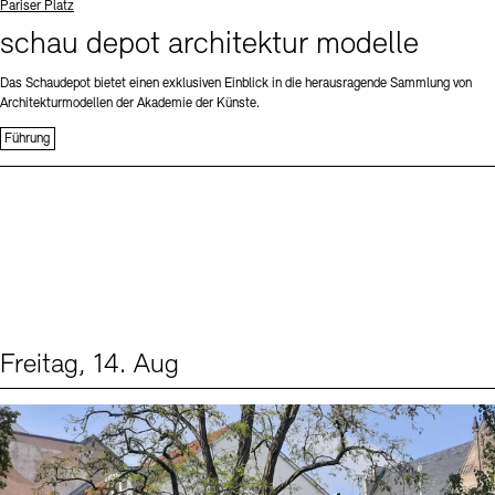
Standort
Pariser Platz
schau depot architektur modelle
Das Schaudepot bietet einen exklusiven Einblick in die herausragende Sammlung von
Architekturmodellen der Akademie der Künste.
Führung
Freitag, 14. Aug
Events (1)
Sprache