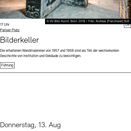
© VG Bild-Kunst, Bonn 2018 / Foto: Andreas [FranzXaver] Süß
Uhrzeit:
17 Uhr
DE
Standort
Pariser Platz
Bilderkeller
Die erhaltenen Wandmalereien von 1957 und 1958 sind als Teil der wechselvollen
Geschichte von Institution und Gebäude zu besichtigen.
Führung
Donnerstag, 13. Aug