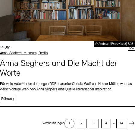
© Andreas [FranzXaver] Süß
Uhrzeit:
14 Uhr
DE
Standort
Anna-Seghers-Museum, Berlin
Anna Seghers und Die Macht der
Worte
Für viele Autor*innen der jungen DDR, darunter Christa Wolf und Heiner Müller, war das
vielschichtige Werk von Anna Seghers eine Quelle literarischer Inspiration.
Führung
Next
Veranstaltungen
1
2
3
4
–
14