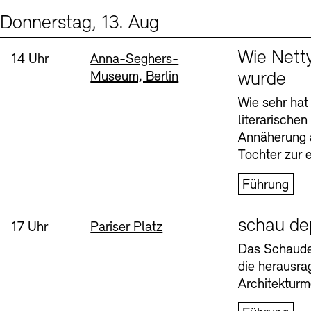
Donnerstag, 13. Aug
Events (2)
Sprache
Wie Nett
Uhrzeit:
Standort
14 Uhr
Anna-Seghers-
Museum, Berlin
wurde
Wie sehr hat
literarische
Annäherung 
Tochter zur e
Führung
Sprache
schau de
Uhrzeit:
Standort
17 Uhr
Pariser Platz
Das Schaudep
die herausr
Architekturm