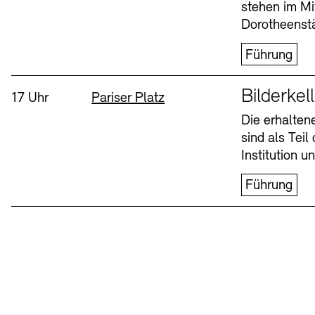
stehen im Mi
Dorotheenstä
Führung
Sprache
Bilderkel
Uhrzeit:
Standort
17 Uhr
Pariser Platz
Die erhalte
sind als Tei
Institution 
Führung