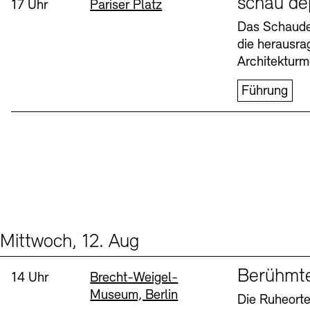
schau de
Uhrzeit:
Standort
17 Uhr
Pariser Platz
Buchläden
Vermittlungsprogramm
Das Schaudep
die herausr
Donnerstag, 6. Aug
Architekturm
Führung
Tickets und Preise
Tickets und Preise
Öffnungszeiten
Öffnungszeiten
Mittwoch, 12. Aug
Events (2)
Sprache
Berühmt
Uhrzeit:
Standort
14 Uhr
Brecht-Weigel-
Museum, Berlin
Die Ruheorte