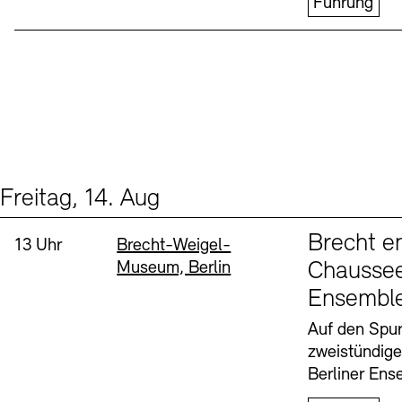
Führung
Freitag, 14. Aug
Events (1)
Sprache
Brecht e
Uhrzeit:
Standort
13 Uhr
Brecht-Weigel-
Museum, Berlin
Chaussee
Ensembl
Auf den Spur
zweistündig
Berliner Ens