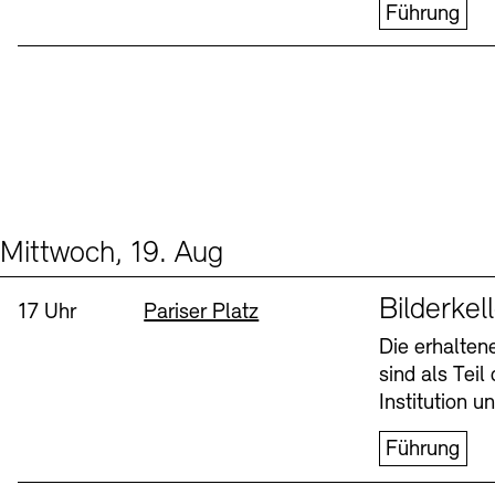
Führung
Mittwoch, 19. Aug
Events (1)
Sprache
Bilderkel
Uhrzeit:
Standort
17 Uhr
Pariser Platz
Die erhalte
sind als Tei
Institution 
Führung