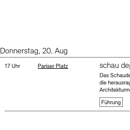
Donnerstag, 20. Aug
Events (1)
Sprache
schau de
Uhrzeit:
Standort
17 Uhr
Pariser Platz
Das Schaudep
die herausr
Architekturm
Führung