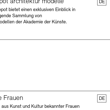
pot architektur modelle
DE
ot bietet einen exklusiven Einblick in
agende Sammlung von
odellen der Akademie der Künste.
Barrierefreiheit
Barrierefreiheit
Newsletter
Newsletter
Presse
Presse
e Frauen
DE
 aus Kunst und Kultur bekannter Frauen