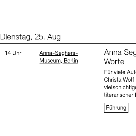
Dienstag, 25. Aug
Events (1)
Sprache
Anna Seg
Uhrzeit:
Standort
14 Uhr
Anna-Seghers-
Museum, Berlin
Worte
Für viele Au
Christa Wolf
vielschichti
literarischer 
Führung