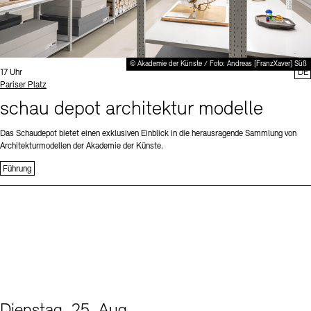
© Akademie der Künste / Foto: Andreas [FranzXaver] Süß
Uhrzeit:
17 Uhr
DE
Standort
Pariser Platz
schau depot architektur modelle
Das Schaudepot bietet einen exklusiven Einblick in die herausragende Sammlung von
Architekturmodellen der Akademie der Künste.
Führung
Dienstag, 25. Aug