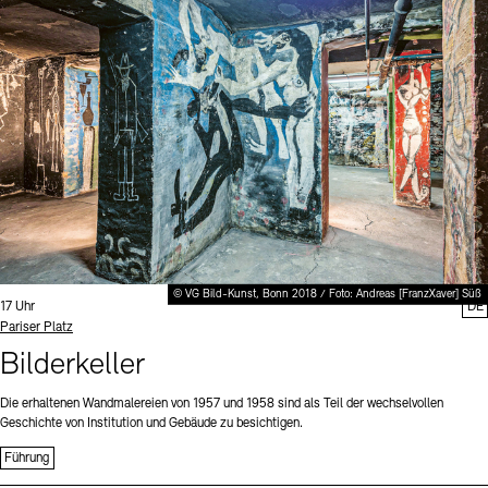
Digitale Sammlungen
Exil-Archive
Stellenangebote
Newsletter
Presse
Nachhaltigkeit
Kontakt
© VG Bild-Kunst, Bonn 2018 / Foto: Andreas [FranzXaver] Süß
Uhrzeit:
17 Uhr
DE
Standort
Pariser Platz
Bilderkeller
Die erhaltenen Wandmalereien von 1957 und 1958 sind als Teil der wechselvollen
Geschichte von Institution und Gebäude zu besichtigen.
Führung