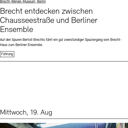
Standort
Brecht-Weigel-Museum, Berlin
Brecht entdecken zwischen
Chausseestraße und Berliner
Ensemble
Auf den Spuren Bertolt Brechts führt ein gut zweistündiger Spaziergang vom Brecht-
Haus zum Berliner Ensemble.
Führung
Mittwoch, 19. Aug
Events (1)
Sprache