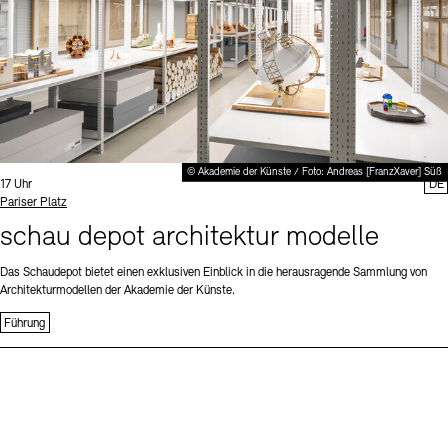
© Akademie der Künste / Foto: Andreas [FranzXaver] Süß
Uhrzeit:
17 Uhr
DE
Standort
Pariser Platz
schau depot architektur modelle
Das Schaudepot bietet einen exklusiven Einblick in die herausragende Sammlung von
Architekturmodellen der Akademie der Künste.
Führung