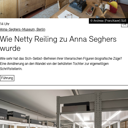
© Andreas [FranzXaver] Süß
Uhrzeit:
14 Uhr
DE
Standort
Anna-Seghers-Museum, Berlin
Wie Netty Reiling zu Anna Seghers
wurde
Wie sehr hat das Sich-Selbst-Befreien ihrer literarischen Figuren biografische Züge?
Eine Annäherung an den Wandel von der behüteten Tochter zur eigenwilligen
Schriftstellerin.
Führung
Sprache