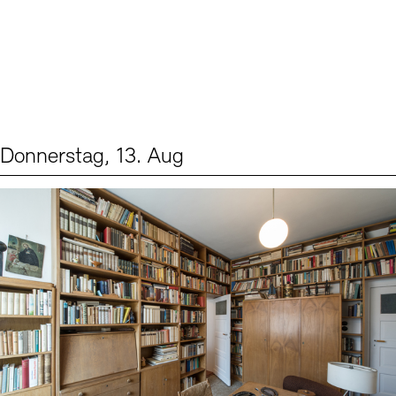
Donnerstag, 13. Aug
Events (2)
Sprache