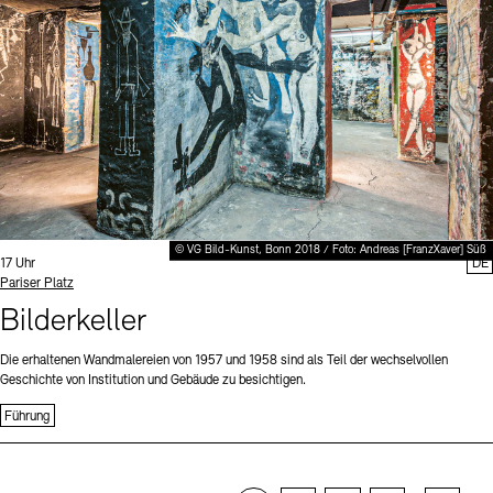
© VG Bild-Kunst, Bonn 2018 / Foto: Andreas [FranzXaver] Süß
Uhrzeit:
17 Uhr
DE
Standort
Pariser Platz
Bilderkeller
Die erhaltenen Wandmalereien von 1957 und 1958 sind als Teil der wechselvollen
Geschichte von Institution und Gebäude zu besichtigen.
Führung