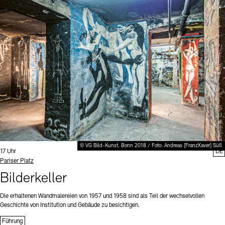
© VG Bild-Kunst, Bonn 2018 / Foto: Andreas [FranzXaver] Süß
Uhrzeit:
17 Uhr
DE
Standort
Pariser Platz
Bilderkeller
Die erhaltenen Wandmalereien von 1957 und 1958 sind als Teil der wechselvollen
Geschichte von Institution und Gebäude zu besichtigen.
Führung