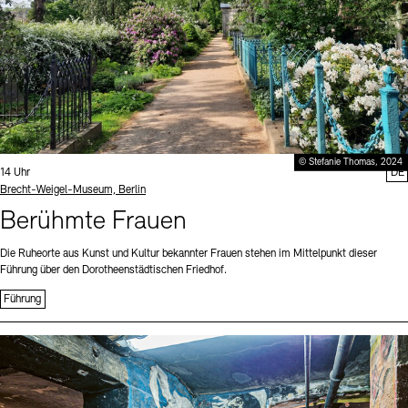
© Stefanie Thomas, 2024
Uhrzeit:
14 Uhr
DE
Standort
Brecht-Weigel-Museum, Berlin
Berühmte Frauen
Die Ruheorte aus Kunst und Kultur bekannter Frauen stehen im Mittelpunkt dieser
Führung über den Dorotheenstädtischen Friedhof.
Führung
Sprache