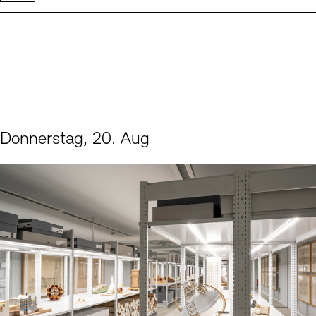
Donnerstag, 20. Aug
Events (1)
Sprache