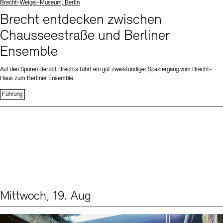
Standort
Brecht-Weigel-Museum, Berlin
Brecht entdecken zwischen
Chausseestraße und Berliner
Ensemble
Auf den Spuren Bertolt Brechts führt ein gut zweistündiger Spaziergang vom Brecht-
Haus zum Berliner Ensemble.
Führung
Mittwoch, 19. Aug
Events (1)
Sprache