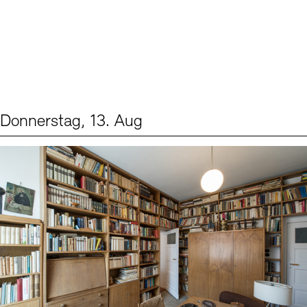
Donnerstag, 13. Aug
Events (2)
Sprache