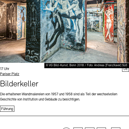
© VG Bild-Kunst, Bonn 2018 / Foto: Andreas [FranzXaver] Süß
Uhrzeit:
17 Uhr
DE
Standort
Pariser Platz
Bilderkeller
Die erhaltenen Wandmalereien von 1957 und 1958 sind als Teil der wechselvollen
Geschichte von Institution und Gebäude zu besichtigen.
Führung