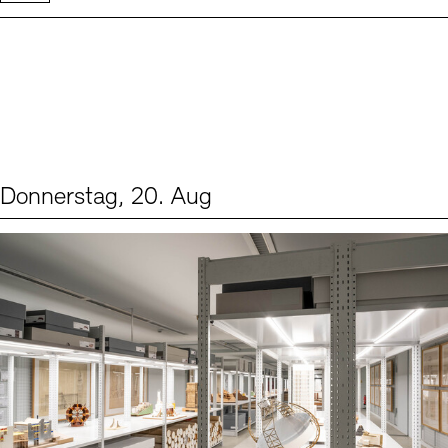
Donnerstag, 20. Aug
Events (1)
Sprache