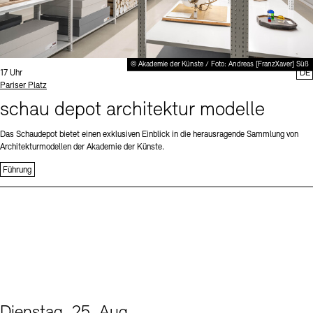
© Akademie der Künste / Foto: Andreas [FranzXaver] Süß
Uhrzeit:
17 Uhr
DE
Standort
Pariser Platz
schau depot architektur modelle
Das Schaudepot bietet einen exklusiven Einblick in die herausragende Sammlung von
Architekturmodellen der Akademie der Künste.
Führung
Dienstag, 25. Aug