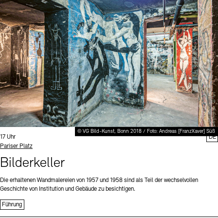
Digitale Sammlungen
Exil-Archive
Stellenangebote
Newsletter
Presse
Nachhaltigkeit
Kontakt
© VG Bild-Kunst, Bonn 2018 / Foto: Andreas [FranzXaver] Süß
Uhrzeit:
17 Uhr
DE
Standort
Pariser Platz
Bilderkeller
Die erhaltenen Wandmalereien von 1957 und 1958 sind als Teil der wechselvollen
Geschichte von Institution und Gebäude zu besichtigen.
Führung