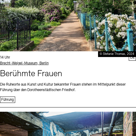
© Stefanie Thomas, 2024
Uhrzeit:
14 Uhr
DE
Standort
Brecht-Weigel-Museum, Berlin
Berühmte Frauen
Die Ruheorte aus Kunst und Kultur bekannter Frauen stehen im Mittelpunkt dieser
Führung über den Dorotheenstädtischen Friedhof.
Führung
Sprache