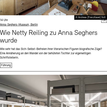
© Andreas [FranzXaver] Süß
Uhrzeit:
14 Uhr
DE
Standort
Anna-Seghers-Museum, Berlin
Wie Netty Reiling zu Anna Seghers
wurde
Wie sehr hat das Sich-Selbst-Befreien ihrer literarischen Figuren biografische Züge?
Eine Annäherung an den Wandel von der behüteten Tochter zur eigenwilligen
Schriftstellerin.
Führung
Sprache