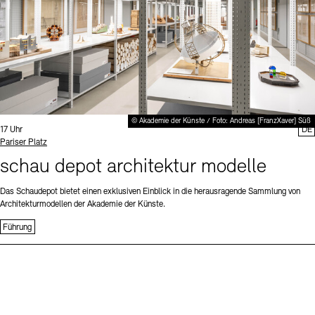
© Akademie der Künste / Foto: Andreas [FranzXaver] Süß
Uhrzeit:
17 Uhr
DE
Standort
Pariser Platz
schau depot architektur modelle
Das Schaudepot bietet einen exklusiven Einblick in die herausragende Sammlung von
Architekturmodellen der Akademie der Künste.
Führung