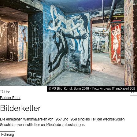
© VG Bild-Kunst, Bonn 2018 / Foto: Andreas [FranzXaver] Süß
Uhrzeit:
17 Uhr
DE
Standort
Pariser Platz
Bilderkeller
Die erhaltenen Wandmalereien von 1957 und 1958 sind als Teil der wechselvollen
Geschichte von Institution und Gebäude zu besichtigen.
Führung