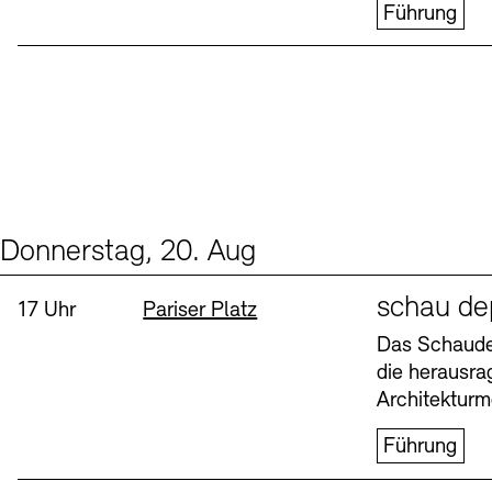
Führung
Donnerstag, 20. Aug
Events (1)
Sprache
schau de
Uhrzeit:
Standort
17 Uhr
Pariser Platz
Das Schaudep
die herausr
Architekturm
Führung