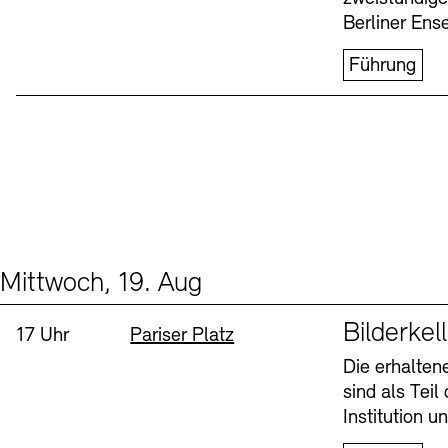
Berliner Ens
Führung
Mittwoch, 19. Aug
Events (1)
Sprache
Bilderkel
Uhrzeit:
Standort
17 Uhr
Pariser Platz
Die erhalte
sind als Tei
Institution 