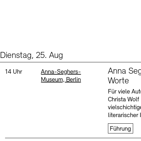
Dienstag, 25. Aug
Events (1)
Sprache
Anna Seg
Uhrzeit:
Standort
14 Uhr
Anna-Seghers-
Museum, Berlin
Worte
Für viele Au
Christa Wolf
vielschichti
literarischer 
Führung