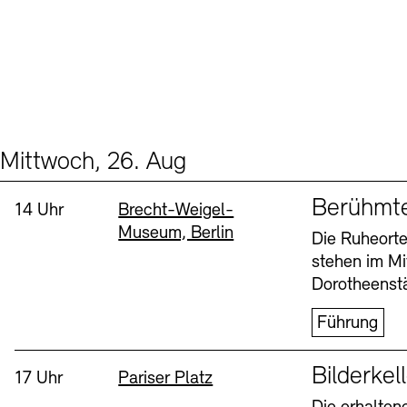
Mittwoch, 26. Aug
Events (2)
Sprache
Berühmt
Uhrzeit:
Standort
14 Uhr
Brecht-Weigel-
Museum, Berlin
Die Ruheorte
stehen im Mi
Dorotheenstä
Führung
Sprache
Bilderkel
Uhrzeit:
Standort
17 Uhr
Pariser Platz