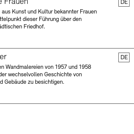
e Frauen
DE
 aus Kunst und Kultur bekannter Frauen
ttelpunkt dieser Führung über den
dtischen Friedhof.
ler
DE
nen Wandmalereien von 1957 und 1958
l der wechselvollen Geschichte von
Barrierefreiheit
Barrierefreiheit
Newsletter
Newsletter
Presse
Presse
und Gebäude zu besichtigen.