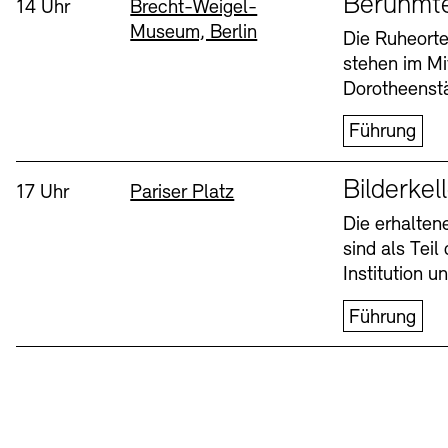
Berühmt
Uhrzeit:
Standort
14 Uhr
Brecht-Weigel-
Museum, Berlin
Buchläden
Vermittlungsprogramm
Die Ruheorte
stehen im Mi
Mittwoch, 12. Aug
Dorotheenstä
Führung
Sprache
Bilderkel
Uhrzeit:
Standort
17 Uhr
Pariser Platz
Die erhalte
sind als Tei
Tickets und Preise
Tickets und Preise
Öffnungszeiten
Öffnungszeiten
Institution 
Führung