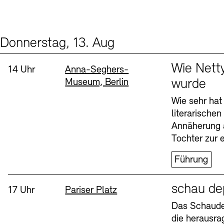
Donnerstag, 13. Aug
Events (2)
Sprache
Wie Nett
Uhrzeit:
Standort
14 Uhr
Anna-Seghers-
Museum, Berlin
wurde
Wie sehr hat
literarische
Annäherung 
Tochter zur e
Führung
Sprache
schau de
Uhrzeit:
Standort
17 Uhr
Pariser Platz
Das Schaudep
die herausr