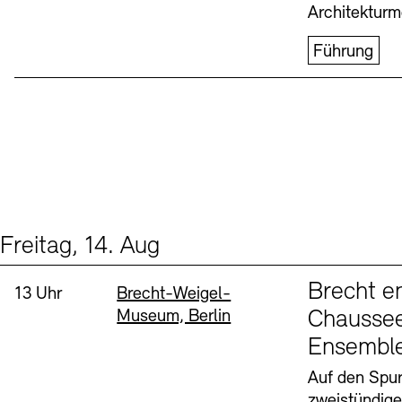
Architekturm
Führung
Freitag, 14. Aug
Events (1)
Sprache
Brecht e
Uhrzeit:
Standort
13 Uhr
Brecht-Weigel-
Museum, Berlin
Chaussee
Ensembl
Auf den Spur
zweistündig