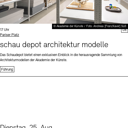
© Akademie der Künste / Foto: Andreas [FranzXaver] Süß
Uhrzeit:
17 Uhr
DE
Standort
Pariser Platz
schau depot architektur modelle
Das Schaudepot bietet einen exklusiven Einblick in die herausragende Sammlung von
Architekturmodellen der Akademie der Künste.
Führung
Dienstag, 25. Aug