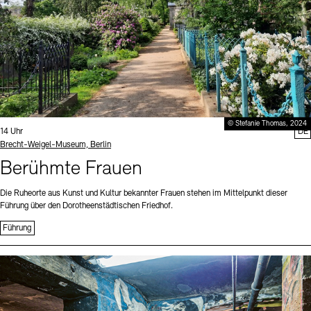
© Stefanie Thomas, 2024
Uhrzeit:
14 Uhr
DE
Standort
Brecht-Weigel-Museum, Berlin
Berühmte Frauen
Die Ruheorte aus Kunst und Kultur bekannter Frauen stehen im Mittelpunkt dieser
Führung über den Dorotheenstädtischen Friedhof.
Führung
Sprache