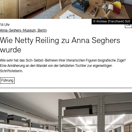
© Andreas [FranzXaver] Süß
Uhrzeit:
14 Uhr
DE
Standort
Anna-Seghers-Museum, Berlin
Wie Netty Reiling zu Anna Seghers
wurde
Wie sehr hat das Sich-Selbst-Befreien ihrer literarischen Figuren biografische Züge?
Eine Annäherung an den Wandel von der behüteten Tochter zur eigenwilligen
Schriftstellerin.
Führung
Sprache