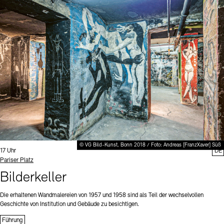
© VG Bild-Kunst, Bonn 2018 / Foto: Andreas [FranzXaver] Süß
Uhrzeit:
17 Uhr
DE
Standort
Pariser Platz
Bilderkeller
Die erhaltenen Wandmalereien von 1957 und 1958 sind als Teil der wechselvollen
Geschichte von Institution und Gebäude zu besichtigen.
Führung