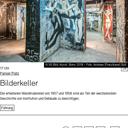
© VG Bild-Kunst, Bonn 2018 / Foto: Andreas [FranzXaver] Süß
Uhrzeit:
17 Uhr
DE
Standort
Pariser Platz
Bilderkeller
Die erhaltenen Wandmalereien von 1957 und 1958 sind als Teil der wechselvollen
Geschichte von Institution und Gebäude zu besichtigen.
Führung