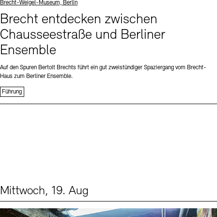
Standort
Brecht-Weigel-Museum, Berlin
Brecht entdecken zwischen
Chausseestraße und Berliner
Ensemble
Auf den Spuren Bertolt Brechts führt ein gut zweistündiger Spaziergang vom Brecht-
Haus zum Berliner Ensemble.
Führung
Mittwoch, 19. Aug
Events (1)
Sprache