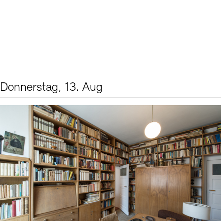
Donnerstag, 13. Aug
Events (2)
Sprache