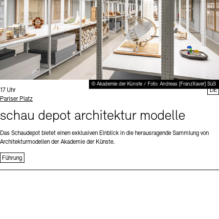
© Akademie der Künste / Foto: Andreas [FranzXaver] Süß
Uhrzeit:
17 Uhr
DE
Standort
Pariser Platz
schau depot architektur modelle
Das Schaudepot bietet einen exklusiven Einblick in die herausragende Sammlung von
Architekturmodellen der Akademie der Künste.
Führung