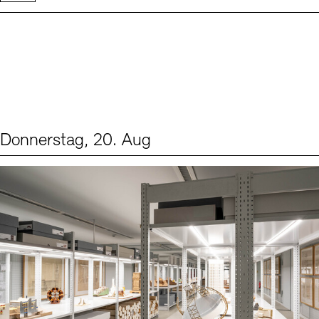
Donnerstag, 20. Aug
Events (1)
Sprache