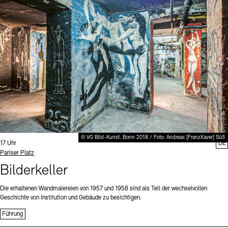
Digitale Sammlungen
Exil-Archive
Stellenangebote
Newsletter
Presse
Nachhaltigkeit
Kontakt
© VG Bild-Kunst, Bonn 2018 / Foto: Andreas [FranzXaver] Süß
Uhrzeit:
17 Uhr
DE
Standort
Pariser Platz
Bilderkeller
Die erhaltenen Wandmalereien von 1957 und 1958 sind als Teil der wechselvollen
Geschichte von Institution und Gebäude zu besichtigen.
Führung