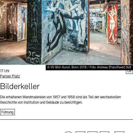
© VG Bild-Kunst, Bonn 2018 / Foto: Andreas [FranzXaver] Süß
Uhrzeit:
17 Uhr
DE
Standort
Pariser Platz
Bilderkeller
Die erhaltenen Wandmalereien von 1957 und 1958 sind als Teil der wechselvollen
Geschichte von Institution und Gebäude zu besichtigen.
Führung