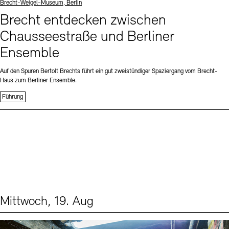
Standort
Brecht-Weigel-Museum, Berlin
Brecht entdecken zwischen
Chausseestraße und Berliner
Ensemble
Auf den Spuren Bertolt Brechts führt ein gut zweistündiger Spaziergang vom Brecht-
Haus zum Berliner Ensemble.
Führung
Mittwoch, 19. Aug
Events (1)
Sprache