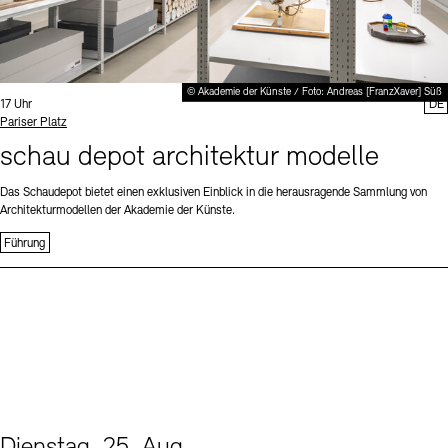
© Akademie der Künste / Foto: Andreas [FranzXaver] Süß
Uhrzeit:
17 Uhr
DE
Standort
Pariser Platz
schau depot architektur modelle
Das Schaudepot bietet einen exklusiven Einblick in die herausragende Sammlung von
Architekturmodellen der Akademie der Künste.
Führung
Dienstag, 25. Aug