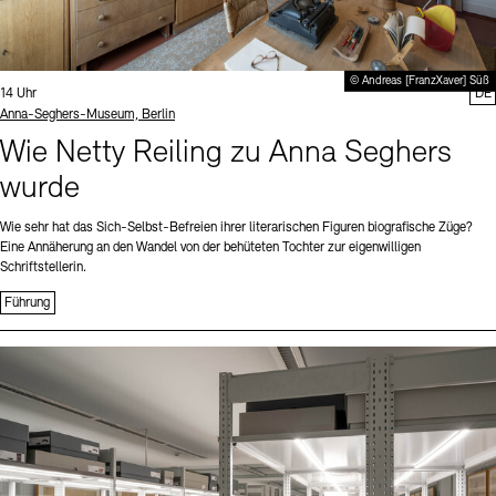
© Andreas [FranzXaver] Süß
Uhrzeit:
14 Uhr
DE
Standort
Anna-Seghers-Museum, Berlin
Wie Netty Reiling zu Anna Seghers
wurde
Wie sehr hat das Sich-Selbst-Befreien ihrer literarischen Figuren biografische Züge?
Eine Annäherung an den Wandel von der behüteten Tochter zur eigenwilligen
Schriftstellerin.
Führung
Sprache