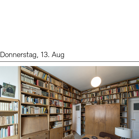
Donnerstag, 13. Aug
Events (2)
Sprache