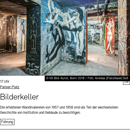
Digitale Sammlungen
Exil-Archive
Stellenangebote
Newsletter
Presse
Nachhaltigkeit
Kontakt
© VG Bild-Kunst, Bonn 2018 / Foto: Andreas [FranzXaver] Süß
Uhrzeit:
17 Uhr
DE
Standort
Pariser Platz
Bilderkeller
Die erhaltenen Wandmalereien von 1957 und 1958 sind als Teil der wechselvollen
Geschichte von Institution und Gebäude zu besichtigen.
Führung