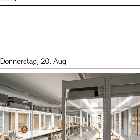
Donnerstag, 20. Aug
Events (1)
Sprache