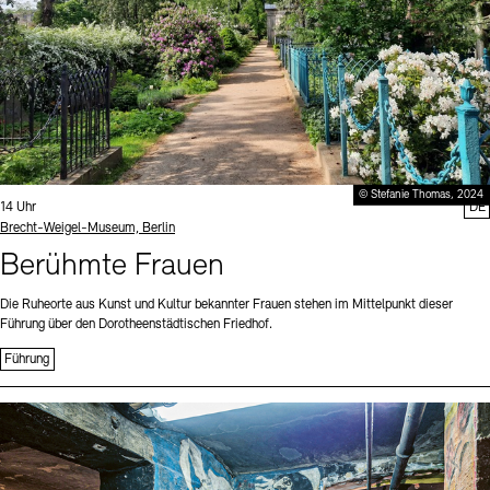
© Stefanie Thomas, 2024
Uhrzeit:
14 Uhr
DE
Standort
Brecht-Weigel-Museum, Berlin
Berühmte Frauen
Die Ruheorte aus Kunst und Kultur bekannter Frauen stehen im Mittelpunkt dieser
Führung über den Dorotheenstädtischen Friedhof.
Führung
Sprache