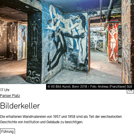
© VG Bild-Kunst, Bonn 2018 / Foto: Andreas [FranzXaver] Süß
Uhrzeit:
17 Uhr
DE
Standort
Pariser Platz
Bilderkeller
Die erhaltenen Wandmalereien von 1957 und 1958 sind als Teil der wechselvollen
Geschichte von Institution und Gebäude zu besichtigen.
Führung