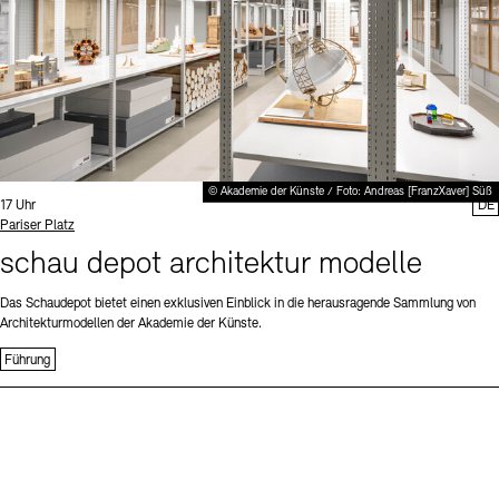
© Akademie der Künste / Foto: Andreas [FranzXaver] Süß
Uhrzeit:
17 Uhr
DE
Standort
Pariser Platz
schau depot architektur modelle
Das Schaudepot bietet einen exklusiven Einblick in die herausragende Sammlung von
Architekturmodellen der Akademie der Künste.
Führung