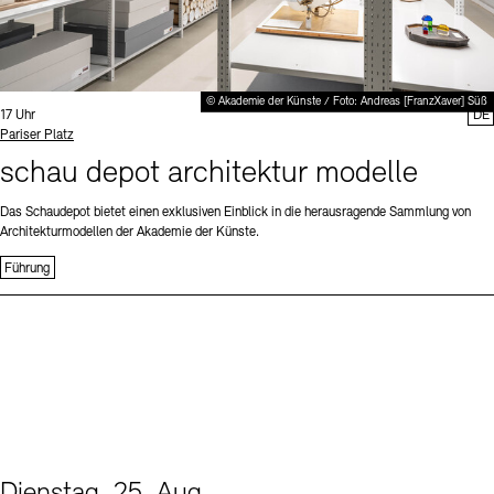
© Akademie der Künste / Foto: Andreas [FranzXaver] Süß
Uhrzeit:
17 Uhr
DE
Standort
Pariser Platz
schau depot architektur modelle
Das Schaudepot bietet einen exklusiven Einblick in die herausragende Sammlung von
Architekturmodellen der Akademie der Künste.
Führung
Dienstag, 25. Aug