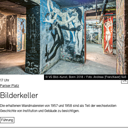
Digitale Sammlungen
Exil-Archive
Stellenangebote
Newsletter
Presse
Nachhaltigkeit
Kontakt
© VG Bild-Kunst, Bonn 2018 / Foto: Andreas [FranzXaver] Süß
Uhrzeit:
17 Uhr
DE
Standort
Pariser Platz
Bilderkeller
Die erhaltenen Wandmalereien von 1957 und 1958 sind als Teil der wechselvollen
Geschichte von Institution und Gebäude zu besichtigen.
Führung