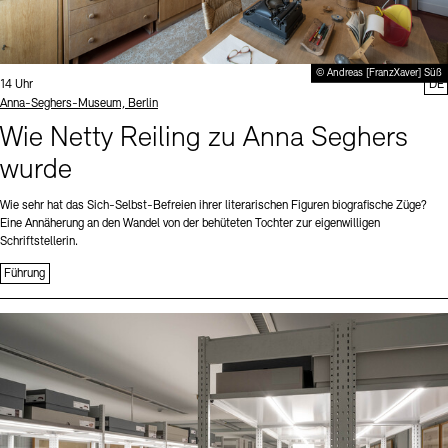
© Andreas [FranzXaver] Süß
Uhrzeit:
14 Uhr
DE
Standort
Anna-Seghers-Museum, Berlin
Wie Netty Reiling zu Anna Seghers
wurde
Wie sehr hat das Sich-Selbst-Befreien ihrer literarischen Figuren biografische Züge?
Eine Annäherung an den Wandel von der behüteten Tochter zur eigenwilligen
Schriftstellerin.
Führung
Sprache