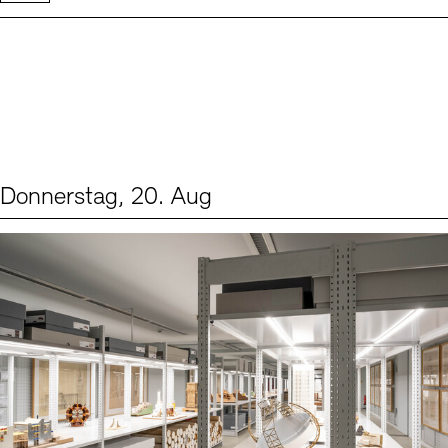
Donnerstag, 20. Aug
Events (1)
Sprache