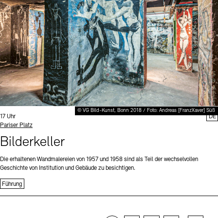
© VG Bild-Kunst, Bonn 2018 / Foto: Andreas [FranzXaver] Süß
Uhrzeit:
17 Uhr
DE
Standort
Pariser Platz
Bilderkeller
Die erhaltenen Wandmalereien von 1957 und 1958 sind als Teil der wechselvollen
Geschichte von Institution und Gebäude zu besichtigen.
Führung