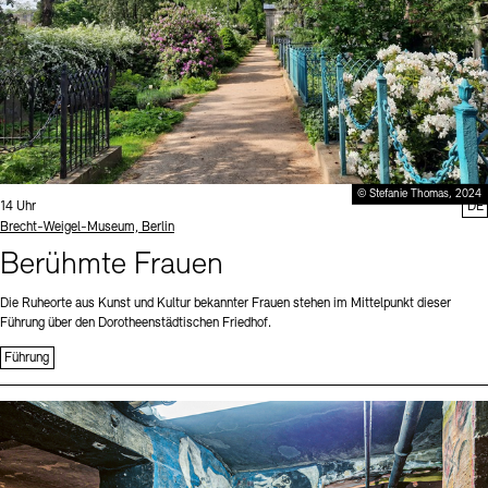
© Stefanie Thomas, 2024
Uhrzeit:
14 Uhr
DE
Standort
Brecht-Weigel-Museum, Berlin
Berühmte Frauen
Die Ruheorte aus Kunst und Kultur bekannter Frauen stehen im Mittelpunkt dieser
Führung über den Dorotheenstädtischen Friedhof.
Führung
Sprache