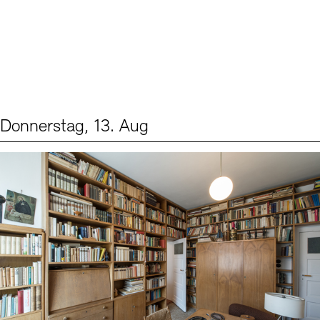
Donnerstag, 13. Aug
Events (2)
Sprache