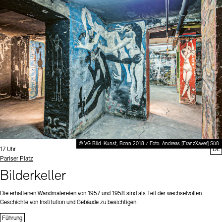
© VG Bild-Kunst, Bonn 2018 / Foto: Andreas [FranzXaver] Süß
Uhrzeit:
17 Uhr
DE
Standort
Pariser Platz
Bilderkeller
Die erhaltenen Wandmalereien von 1957 und 1958 sind als Teil der wechselvollen
Geschichte von Institution und Gebäude zu besichtigen.
Führung