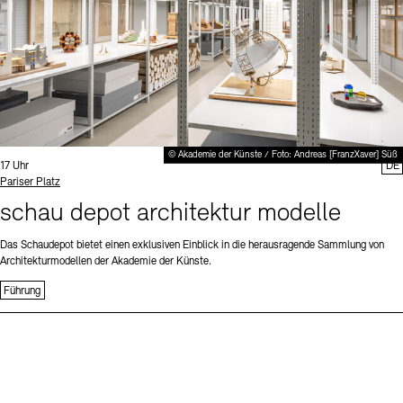
© Akademie der Künste / Foto: Andreas [FranzXaver] Süß
Uhrzeit:
17 Uhr
DE
Standort
Pariser Platz
schau depot architektur modelle
Das Schaudepot bietet einen exklusiven Einblick in die herausragende Sammlung von
Architekturmodellen der Akademie der Künste.
Führung