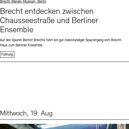
Standort
Brecht-Weigel-Museum, Berlin
Brecht entdecken zwischen
Chausseestraße und Berliner
Ensemble
Auf den Spuren Bertolt Brechts führt ein gut zweistündiger Spaziergang vom Brecht-
Haus zum Berliner Ensemble.
Führung
Mittwoch, 19. Aug
Events (1)
Sprache