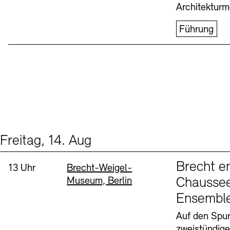
Architekturm
Führung
Freitag, 14. Aug
Events (1)
Sprache
Brecht e
Uhrzeit:
Standort
13 Uhr
Brecht-Weigel-
Museum, Berlin
Chaussee
Ensembl
Auf den Spur
zweistündig