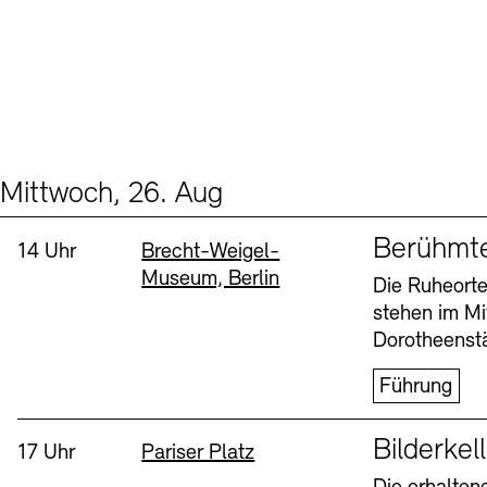
Mittwoch, 26. Aug
Events (2)
Sprache
Berühmt
Uhrzeit:
Standort
14 Uhr
Brecht-Weigel-
Museum, Berlin
Die Ruheorte
stehen im Mi
Dorotheenstä
Führung
Sprache
Bilderkel
Uhrzeit:
Standort
17 Uhr
Pariser Platz