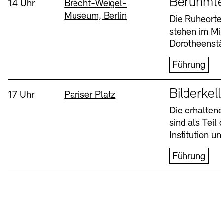
Berühmt
Uhrzeit:
Standort
14 Uhr
Brecht-Weigel-
Museum, Berlin
Buchläden
Vermittlungsprogramm
Die Ruheorte
stehen im Mi
Mittwoch, 12. Aug
Dorotheenstä
Führung
Sprache
Bilderkel
Uhrzeit:
Standort
17 Uhr
Pariser Platz
Die erhalte
sind als Tei
Tickets und Preise
Tickets und Preise
Öffnungszeiten
Öffnungszeiten
Institution 
Führung