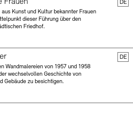
e Frauen
DE
 aus Kunst und Kultur bekannter Frauen
ttelpunkt dieser Führung über den
dtischen Friedhof.
ler
DE
nen Wandmalereien von 1957 und 1958
l der wechselvollen Geschichte von
Barrierefreiheit
Barrierefreiheit
Newsletter
Newsletter
Presse
Presse
und Gebäude zu besichtigen.