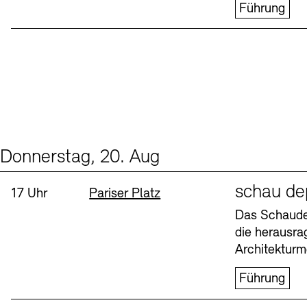
Führung
Donnerstag, 20. Aug
Events (1)
Sprache
schau de
Uhrzeit:
Standort
17 Uhr
Pariser Platz
Das Schaudep
die herausr
Architekturm
Führung