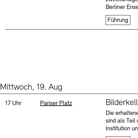
Berliner Ens
Führung
Mittwoch, 19. Aug
Events (1)
Sprache
Bilderkel
Uhrzeit:
Standort
17 Uhr
Pariser Platz
Die erhalte
sind als Tei
Institution 