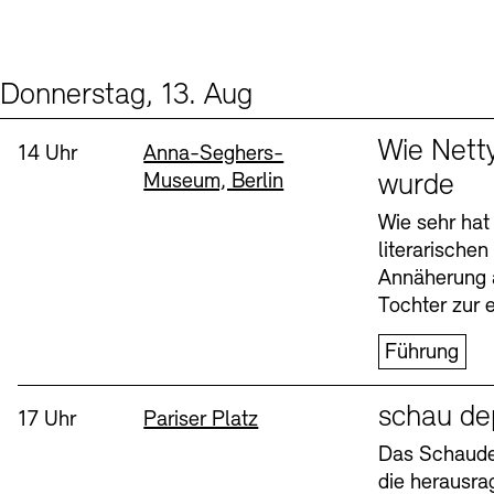
Donnerstag, 13. Aug
Events (2)
Sprache
Wie Nett
Uhrzeit:
Standort
14 Uhr
Anna-Seghers-
Museum, Berlin
wurde
Wie sehr hat
literarische
Annäherung 
Tochter zur e
Führung
Sprache
schau de
Uhrzeit:
Standort
17 Uhr
Pariser Platz
Das Schaudep
die herausr