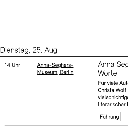
Dienstag, 25. Aug
Events (1)
Sprache
Anna Seg
Uhrzeit:
Standort
14 Uhr
Anna-Seghers-
Museum, Berlin
Worte
Für viele Au
Christa Wolf
vielschichti
literarischer 
Führung