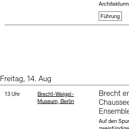
Architekturm
Führung
Freitag, 14. Aug
Events (1)
Sprache
Brecht e
Uhrzeit:
Standort
13 Uhr
Brecht-Weigel-
Museum, Berlin
Chaussee
Ensembl
Auf den Spur
zweistündig