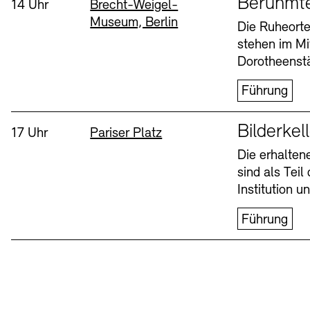
Berühmt
Uhrzeit:
Standort
14 Uhr
Brecht-Weigel-
Museum, Berlin
Buchläden
Vermittlungsprogramm
Die Ruheorte
stehen im Mi
Mittwoch, 12. Aug
Dorotheenstä
Führung
Sprache
Bilderkel
Uhrzeit:
Standort
17 Uhr
Pariser Platz
Die erhalte
sind als Tei
Tickets und Preise
Tickets und Preise
Öffnungszeiten
Öffnungszeiten
Institution 
Führung