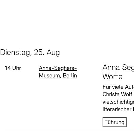
Dienstag, 25. Aug
Events (1)
Sprache
Anna Seg
Uhrzeit:
Standort
14 Uhr
Anna-Seghers-
Museum, Berlin
Worte
Für viele Au
Christa Wolf
vielschichti
literarischer 
Führung