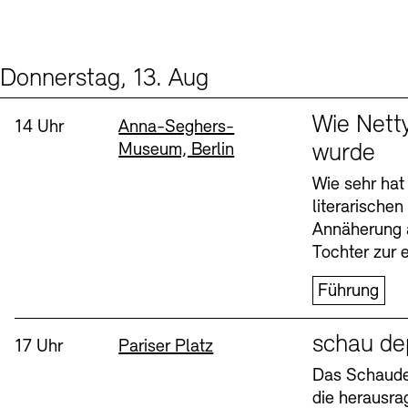
Donnerstag, 13. Aug
Events (2)
Sprache
Wie Nett
Uhrzeit:
Standort
14 Uhr
Anna-Seghers-
Museum, Berlin
wurde
Wie sehr hat
literarische
Annäherung 
Tochter zur e
Führung
Sprache
schau de
Uhrzeit:
Standort
17 Uhr
Pariser Platz
Das Schaudep
die herausr