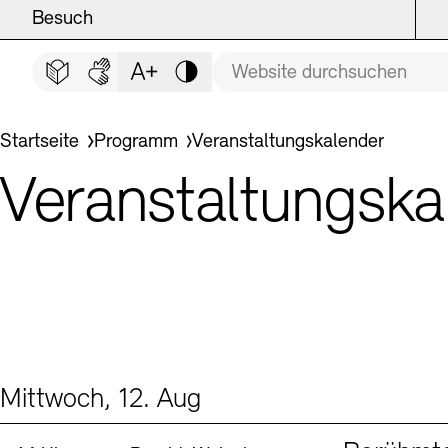
Hauptmenü
Zum Hauptinhalt springen (Enter drücken)
Besuch
BES
Suchbegriff
Zum Fußbereich springen (Enter drücken)
Leichte Sprache
Deutsche Gebärdensprache
Schriftgröße anpassen
Kontrast
Veranstaltungsorte
Veranstaltungskalender
Sie befinden sich hier:
Startseite
Programm
Veranstaltungskalender
Museen
Highlights
Veranstaltungska
Führungen und Kulturelle
Ausstellungen
Archiv und Bibliothek
Führungen
Mittwoch, 12. Aug
Cafés
Inklusives Programm
Events (2)
Sprache