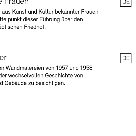
e Frauen
DE
 aus Kunst und Kultur bekannter Frauen
ttelpunkt dieser Führung über den
dtischen Friedhof.
ler
DE
nen Wandmalereien von 1957 und 1958
l der wechselvollen Geschichte von
Barrierefreiheit
Barrierefreiheit
Newsletter
Newsletter
Presse
Presse
und Gebäude zu besichtigen.