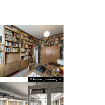
SINN UND FORM
Mehr e
Gesellschaft der Freu
Kontakte
Archivdatenbank
Vermietungen und Eve
© Andreas [FranzXaver] Süß
Mehr e
Stellenangebote
Newsletter