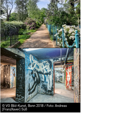
Mediathek
Preise, Stipendien und
schau depot architekt
Abteilungen & Fachber
Publikationen
Bilderkeller
Bibliothek
Mehr e
© Stefanie Thomas, 2024
Europäische Allianz d
Kunstsammlung
JUNGE AKADEMIE
Museen
© VG Bild-Kunst, Bonn 2018 / Foto: Andreas
Kulturelle Vermittlu
Fundstücke
[FranzXaver] Süß
Vermietung
Stellenangebote
Studio für Elektroakus