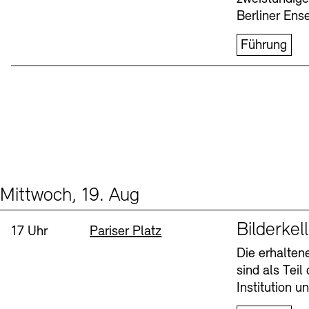
Berliner Ens
Führung
Mittwoch, 19. Aug
Events (1)
Sprache
Bilderkel
Uhrzeit:
Standort
17 Uhr
Pariser Platz
Die erhalte
sind als Tei
Institution 