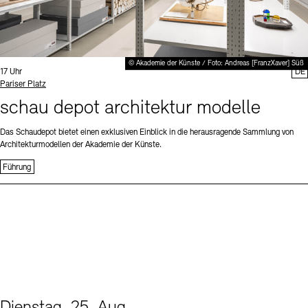
© Akademie der Künste / Foto: Andreas [FranzXaver] Süß
Uhrzeit:
17 Uhr
DE
Standort
Pariser Platz
schau depot architektur modelle
Das Schaudepot bietet einen exklusiven Einblick in die herausragende Sammlung von
Architekturmodellen der Akademie der Künste.
Führung
Dienstag, 25. Aug