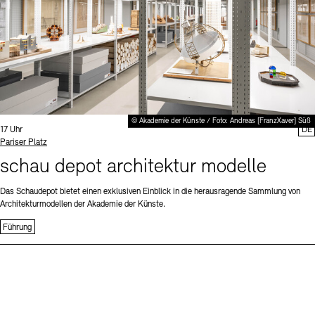
© Akademie der Künste / Foto: Andreas [FranzXaver] Süß
Uhrzeit:
17 Uhr
DE
Standort
Pariser Platz
schau depot architektur modelle
Das Schaudepot bietet einen exklusiven Einblick in die herausragende Sammlung von
Architekturmodellen der Akademie der Künste.
Führung