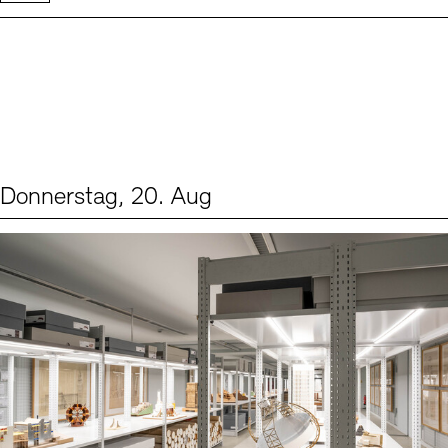
Donnerstag, 20. Aug
Events (1)
Sprache