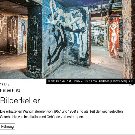
Digitale Sammlungen
Exil-Archive
Stellenangebote
Newsletter
Presse
Nachhaltigkeit
Kontakt
© VG Bild-Kunst, Bonn 2018 / Foto: Andreas [FranzXaver] Süß
Uhrzeit:
17 Uhr
DE
Standort
Pariser Platz
Bilderkeller
Die erhaltenen Wandmalereien von 1957 und 1958 sind als Teil der wechselvollen
Geschichte von Institution und Gebäude zu besichtigen.
Führung