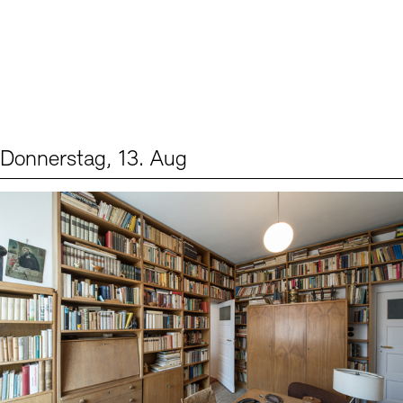
Donnerstag, 13. Aug
Events (2)
Sprache