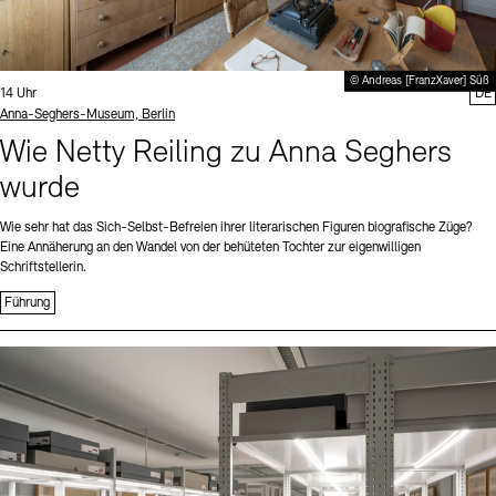
© Andreas [FranzXaver] Süß
Uhrzeit:
14 Uhr
DE
Standort
Anna-Seghers-Museum, Berlin
Wie Netty Reiling zu Anna Seghers
wurde
Wie sehr hat das Sich-Selbst-Befreien ihrer literarischen Figuren biografische Züge?
Eine Annäherung an den Wandel von der behüteten Tochter zur eigenwilligen
Schriftstellerin.
Führung
Sprache