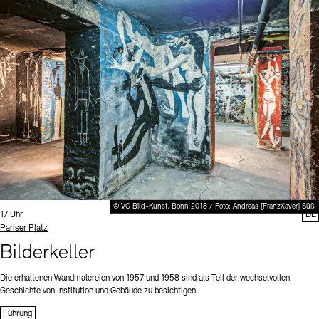
© VG Bild-Kunst, Bonn 2018 / Foto: Andreas [FranzXaver] Süß
Uhrzeit:
17 Uhr
DE
Standort
Pariser Platz
Bilderkeller
Die erhaltenen Wandmalereien von 1957 und 1958 sind als Teil der wechselvollen
Geschichte von Institution und Gebäude zu besichtigen.
Führung