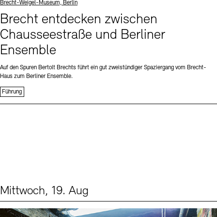
Standort
Brecht-Weigel-Museum, Berlin
Brecht entdecken zwischen
Chausseestraße und Berliner
Ensemble
Auf den Spuren Bertolt Brechts führt ein gut zweistündiger Spaziergang vom Brecht-
Haus zum Berliner Ensemble.
Führung
Mittwoch, 19. Aug
Events (1)
Sprache