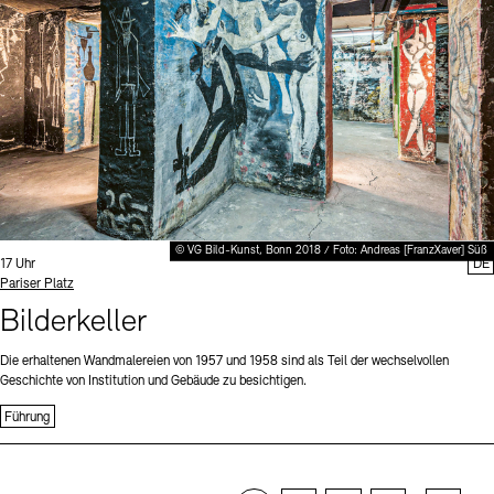
© VG Bild-Kunst, Bonn 2018 / Foto: Andreas [FranzXaver] Süß
Uhrzeit:
17 Uhr
DE
Standort
Pariser Platz
Bilderkeller
Die erhaltenen Wandmalereien von 1957 und 1958 sind als Teil der wechselvollen
Geschichte von Institution und Gebäude zu besichtigen.
Führung