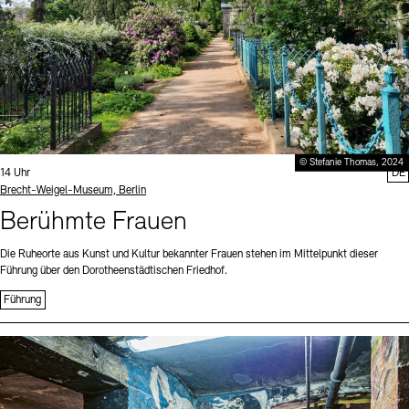
© Stefanie Thomas, 2024
Uhrzeit:
14 Uhr
DE
Standort
Brecht-Weigel-Museum, Berlin
Berühmte Frauen
Die Ruheorte aus Kunst und Kultur bekannter Frauen stehen im Mittelpunkt dieser
Führung über den Dorotheenstädtischen Friedhof.
Führung
Sprache