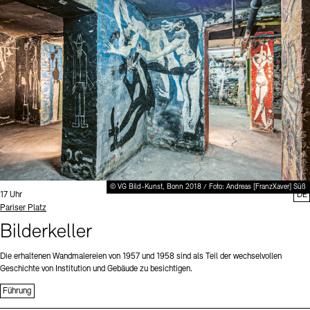
Digitale Sammlungen
Exil-Archive
Stellenangebote
Newsletter
Presse
Nachhaltigkeit
Kontakt
© VG Bild-Kunst, Bonn 2018 / Foto: Andreas [FranzXaver] Süß
Uhrzeit:
17 Uhr
DE
Standort
Pariser Platz
Bilderkeller
Die erhaltenen Wandmalereien von 1957 und 1958 sind als Teil der wechselvollen
Geschichte von Institution und Gebäude zu besichtigen.
Führung