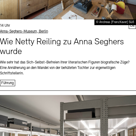
© Andreas [FranzXaver] Süß
Uhrzeit:
14 Uhr
DE
Standort
Anna-Seghers-Museum, Berlin
Wie Netty Reiling zu Anna Seghers
wurde
Wie sehr hat das Sich-Selbst-Befreien ihrer literarischen Figuren biografische Züge?
Eine Annäherung an den Wandel von der behüteten Tochter zur eigenwilligen
Schriftstellerin.
Führung
Sprache