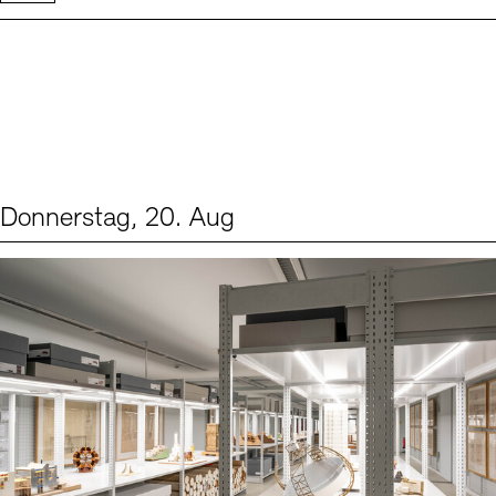
Donnerstag, 20. Aug
Events (1)
Sprache