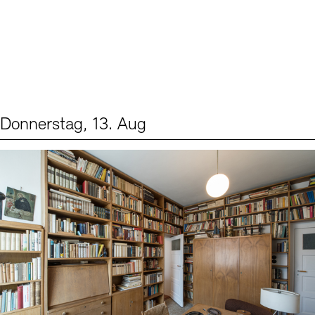
Donnerstag, 13. Aug
Events (2)
Sprache