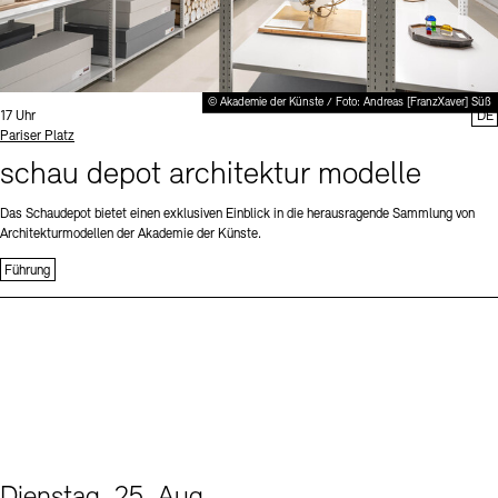
© Akademie der Künste / Foto: Andreas [FranzXaver] Süß
Uhrzeit:
17 Uhr
DE
Standort
Pariser Platz
schau depot architektur modelle
Das Schaudepot bietet einen exklusiven Einblick in die herausragende Sammlung von
Architekturmodellen der Akademie der Künste.
Führung
Dienstag, 25. Aug