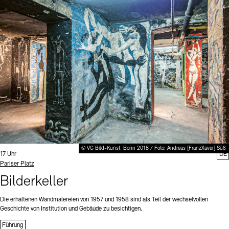
© VG Bild-Kunst, Bonn 2018 / Foto: Andreas [FranzXaver] Süß
Uhrzeit:
17 Uhr
DE
Standort
Pariser Platz
Bilderkeller
Die erhaltenen Wandmalereien von 1957 und 1958 sind als Teil der wechselvollen
Geschichte von Institution und Gebäude zu besichtigen.
Führung