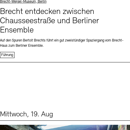
Standort
Brecht-Weigel-Museum, Berlin
Brecht entdecken zwischen
Chausseestraße und Berliner
Ensemble
Auf den Spuren Bertolt Brechts führt ein gut zweistündiger Spaziergang vom Brecht-
Haus zum Berliner Ensemble.
Führung
Mittwoch, 19. Aug
Events (1)
Sprache