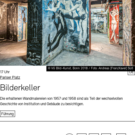
© VG Bild-Kunst, Bonn 2018 / Foto: Andreas [FranzXaver] Süß
Uhrzeit:
17 Uhr
DE
Standort
Pariser Platz
Bilderkeller
Die erhaltenen Wandmalereien von 1957 und 1958 sind als Teil der wechselvollen
Geschichte von Institution und Gebäude zu besichtigen.
Führung