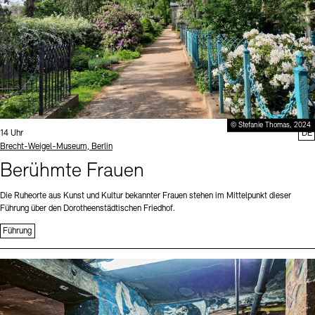
© Stefanie Thomas, 2024
Uhrzeit:
14 Uhr
DE
Standort
Brecht-Weigel-Museum, Berlin
Berühmte Frauen
Die Ruheorte aus Kunst und Kultur bekannter Frauen stehen im Mittelpunkt dieser
Führung über den Dorotheenstädtischen Friedhof.
Führung
Sprache