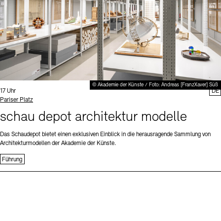
© Akademie der Künste / Foto: Andreas [FranzXaver] Süß
Uhrzeit:
17 Uhr
DE
Standort
Pariser Platz
schau depot architektur modelle
Das Schaudepot bietet einen exklusiven Einblick in die herausragende Sammlung von
Architekturmodellen der Akademie der Künste.
Führung