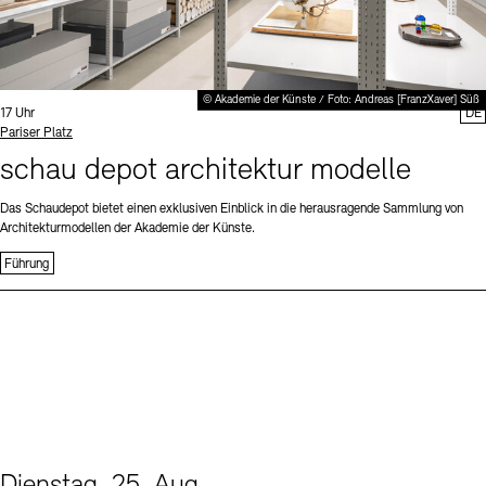
© Akademie der Künste / Foto: Andreas [FranzXaver] Süß
Uhrzeit:
17 Uhr
DE
Standort
Pariser Platz
schau depot architektur modelle
Das Schaudepot bietet einen exklusiven Einblick in die herausragende Sammlung von
Architekturmodellen der Akademie der Künste.
Führung
Dienstag, 25. Aug