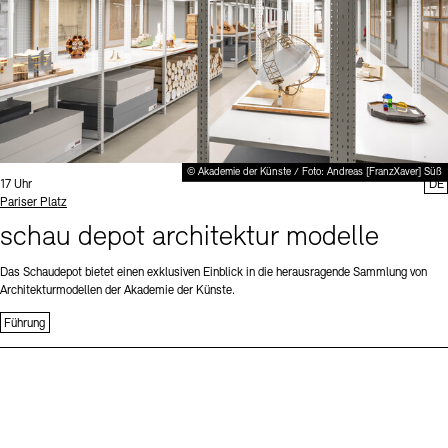
© Akademie der Künste / Foto: Andreas [FranzXaver] Süß
Uhrzeit:
17 Uhr
DE
Standort
Pariser Platz
schau depot architektur modelle
Das Schaudepot bietet einen exklusiven Einblick in die herausragende Sammlung von
Architekturmodellen der Akademie der Künste.
Führung