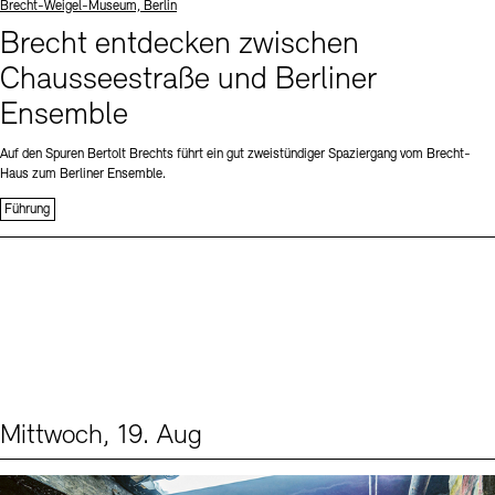
Standort
Brecht-Weigel-Museum, Berlin
Brecht entdecken zwischen
Chausseestraße und Berliner
Ensemble
Auf den Spuren Bertolt Brechts führt ein gut zweistündiger Spaziergang vom Brecht-
Haus zum Berliner Ensemble.
Führung
Mittwoch, 19. Aug
Events (1)
Sprache