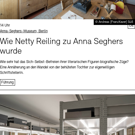
© Andreas [FranzXaver] Süß
Uhrzeit:
14 Uhr
DE
Standort
Anna-Seghers-Museum, Berlin
Wie Netty Reiling zu Anna Seghers
wurde
Wie sehr hat das Sich-Selbst-Befreien ihrer literarischen Figuren biografische Züge?
Eine Annäherung an den Wandel von der behüteten Tochter zur eigenwilligen
Schriftstellerin.
Führung
Sprache