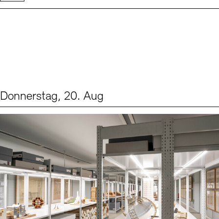
Donnerstag, 20. Aug
Events (1)
Sprache