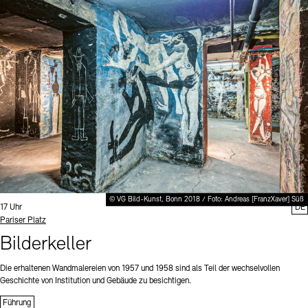
© VG Bild-Kunst, Bonn 2018 / Foto: Andreas [FranzXaver] Süß
Uhrzeit:
17 Uhr
DE
Standort
Pariser Platz
Bilderkeller
Die erhaltenen Wandmalereien von 1957 und 1958 sind als Teil der wechselvollen
Geschichte von Institution und Gebäude zu besichtigen.
Führung