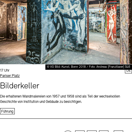
© VG Bild-Kunst, Bonn 2018 / Foto: Andreas [FranzXaver] Süß
Uhrzeit:
17 Uhr
DE
Standort
Pariser Platz
Bilderkeller
Die erhaltenen Wandmalereien von 1957 und 1958 sind als Teil der wechselvollen
Geschichte von Institution und Gebäude zu besichtigen.
Führung