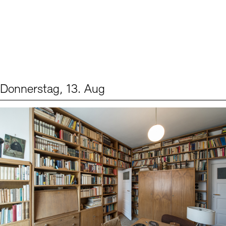
Donnerstag, 13. Aug
Events (2)
Sprache