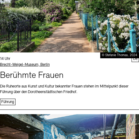
© Stefanie Thomas, 2024
Uhrzeit:
14 Uhr
DE
Standort
Brecht-Weigel-Museum, Berlin
Berühmte Frauen
Die Ruheorte aus Kunst und Kultur bekannter Frauen stehen im Mittelpunkt dieser
Führung über den Dorotheenstädtischen Friedhof.
Führung
Sprache