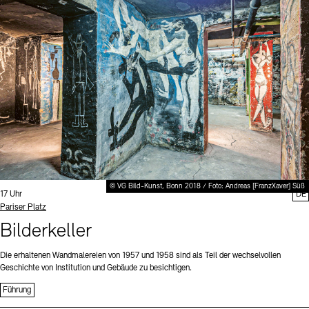
Digitale Sammlungen
Exil-Archive
Stellenangebote
Newsletter
Presse
Nachhaltigkeit
Kontakt
© VG Bild-Kunst, Bonn 2018 / Foto: Andreas [FranzXaver] Süß
Uhrzeit:
17 Uhr
DE
Standort
Pariser Platz
Bilderkeller
Die erhaltenen Wandmalereien von 1957 und 1958 sind als Teil der wechselvollen
Geschichte von Institution und Gebäude zu besichtigen.
Führung