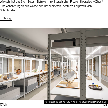
Wie sehr hat das Sich-Selbst-Befreien ihrer literarischen Figuren biografische Züge?
Eine Annäherung an den Wandel von der behüteten Tochter zur eigenwilligen
Schriftstellerin.
Führung
Sprache
© Akademie der Künste / Foto: Andreas [FranzXaver] Süß
Uhrzeit:
17 Uhr
DE