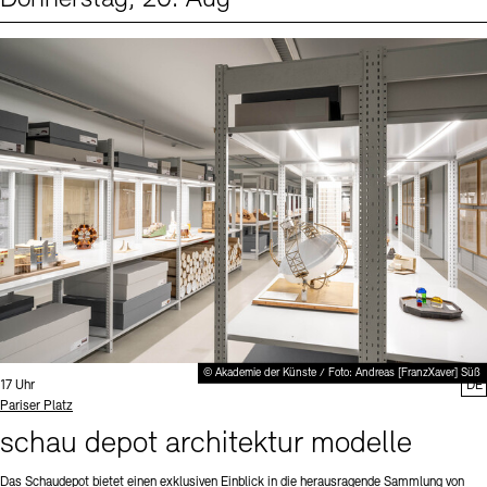
Events (1)
Sprache
© Akademie der Künste / Foto: Andreas [FranzXaver] Süß
Uhrzeit:
17 Uhr
DE
Standort
Pariser Platz
schau depot architektur modelle
Das Schaudepot bietet einen exklusiven Einblick in die herausragende Sammlung von