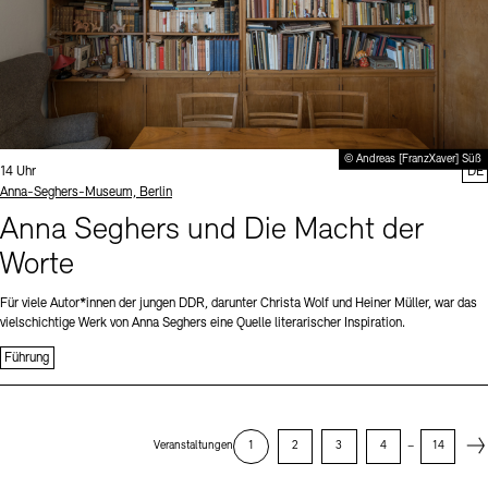
© Andreas [FranzXaver] Süß
Uhrzeit:
14 Uhr
DE
Standort
Anna-Seghers-Museum, Berlin
Anna Seghers und Die Macht der
Worte
Für viele Autor*innen der jungen DDR, darunter Christa Wolf und Heiner Müller, war das
vielschichtige Werk von Anna Seghers eine Quelle literarischer Inspiration.
Führung
Next
Veranstaltungen
1
2
3
4
–
14