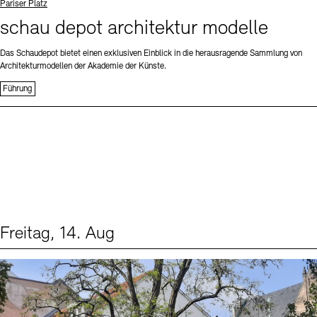
Standort
Pariser Platz
schau depot architektur modelle
Das Schaudepot bietet einen exklusiven Einblick in die herausragende Sammlung von
Architekturmodellen der Akademie der Künste.
Führung
Freitag, 14. Aug
Events (1)
Sprache