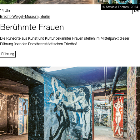
© Stefanie Thomas, 2024
Uhrzeit:
14 Uhr
DE
Standort
Brecht-Weigel-Museum, Berlin
Berühmte Frauen
Die Ruheorte aus Kunst und Kultur bekannter Frauen stehen im Mittelpunkt dieser
Führung über den Dorotheenstädtischen Friedhof.
Führung
Sprache