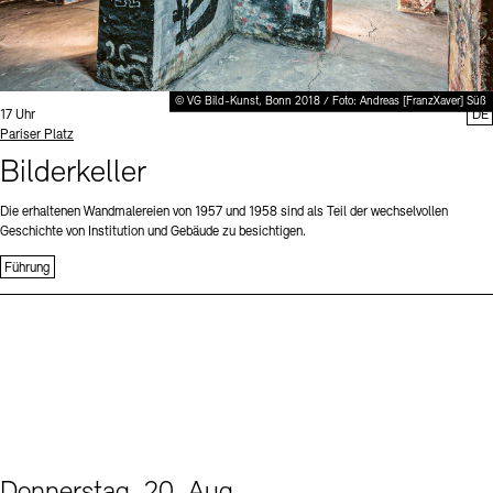
© VG Bild-Kunst, Bonn 2018 / Foto: Andreas [FranzXaver] Süß
Uhrzeit:
17 Uhr
DE
Standort
Pariser Platz
Bilderkeller
Die erhaltenen Wandmalereien von 1957 und 1958 sind als Teil der wechselvollen
Geschichte von Institution und Gebäude zu besichtigen.
Führung
Donnerstag, 20. Aug