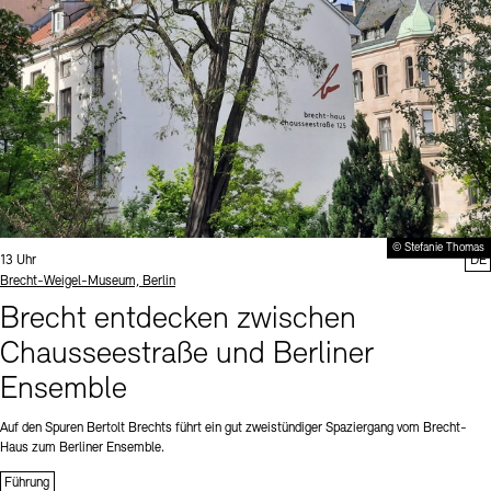
© Stefanie Thomas
Uhrzeit:
13 Uhr
DE
Standort
Brecht-Weigel-Museum, Berlin
Brecht entdecken zwischen
Chausseestraße und Berliner
Ensemble
Auf den Spuren Bertolt Brechts führt ein gut zweistündiger Spaziergang vom Brecht-
Haus zum Berliner Ensemble.
Führung