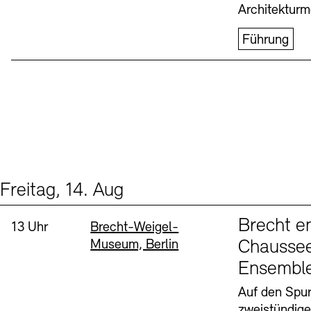
Architekturm
Führung
Freitag, 14. Aug
Events (1)
Sprache
Brecht e
Uhrzeit:
Standort
13 Uhr
Brecht-Weigel-
Museum, Berlin
Chaussee
Ensembl
Auf den Spur
zweistündig