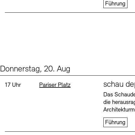
Führung
Donnerstag, 20. Aug
Events (1)
Sprache
schau de
Uhrzeit:
Standort
17 Uhr
Pariser Platz
Das Schaudep
die herausr
Architekturm
Führung