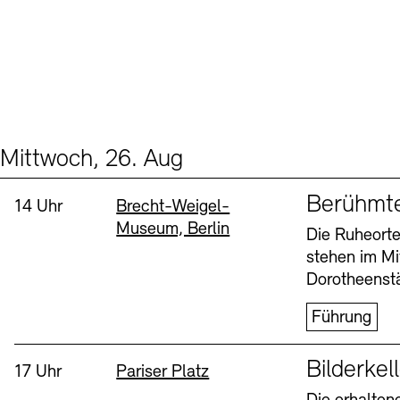
Mittwoch, 26. Aug
Events (2)
Sprache
Berühmt
Uhrzeit:
Standort
14 Uhr
Brecht-Weigel-
Museum, Berlin
Die Ruheorte
stehen im Mi
Dorotheenstä
Führung
Sprache
Bilderkel
Uhrzeit:
Standort
17 Uhr
Pariser Platz