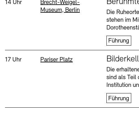
Berühmt
Uhrzeit:
Standort
14 Uhr
Brecht-Weigel-
Museum, Berlin
Buchläden
Vermittlungsprogramm
Die Ruheorte
stehen im Mi
Mittwoch, 12. Aug
Dorotheenstä
Führung
Sprache
Bilderkel
Uhrzeit:
Standort
17 Uhr
Pariser Platz
Die erhalte
sind als Tei
Tickets und Preise
Tickets und Preise
Öffnungszeiten
Öffnungszeiten
Institution 
Führung