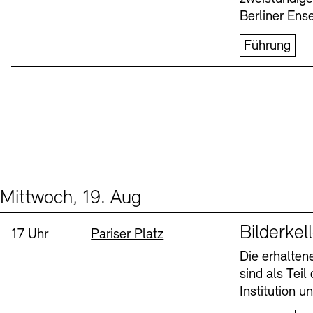
Berliner Ens
Führung
Mittwoch, 19. Aug
Events (1)
Sprache
Bilderkel
Uhrzeit:
Standort
17 Uhr
Pariser Platz
Die erhalte
sind als Tei
Institution 