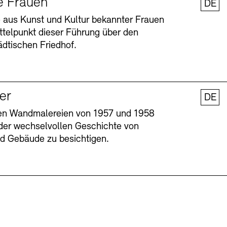
e Frauen
DE
 aus Kunst und Kultur bekannter Frauen
ttelpunkt dieser Führung über den
dtischen Friedhof.
ler
DE
nen Wandmalereien von 1957 und 1958
l der wechselvollen Geschichte von
Barrierefreiheit
Barrierefreiheit
Newsletter
Newsletter
Presse
Presse
und Gebäude zu besichtigen.