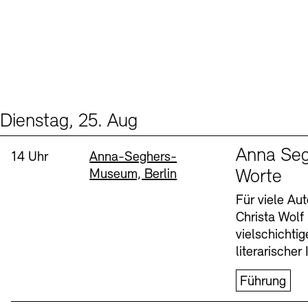
Dienstag, 25. Aug
Events (1)
Sprache
Anna Seg
Uhrzeit:
Standort
14 Uhr
Anna-Seghers-
Museum, Berlin
Worte
Für viele Au
Christa Wolf
vielschichti
literarischer 
Führung