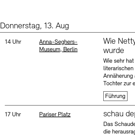
Donnerstag, 13. Aug
Events (2)
Sprache
Wie Nett
Uhrzeit:
Standort
14 Uhr
Anna-Seghers-
Museum, Berlin
wurde
Wie sehr hat
literarische
Annäherung 
Tochter zur e
Führung
Sprache
schau de
Uhrzeit:
Standort
17 Uhr
Pariser Platz
Das Schaudep
die herausr