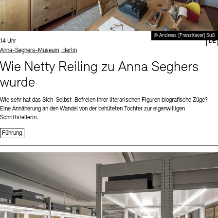
© Andreas [FranzXaver] Süß
Uhrzeit:
14 Uhr
DE
Standort
Anna-Seghers-Museum, Berlin
Wie Netty Reiling zu Anna Seghers
wurde
Wie sehr hat das Sich-Selbst-Befreien ihrer literarischen Figuren biografische Züge?
Eine Annäherung an den Wandel von der behüteten Tochter zur eigenwilligen
Schriftstellerin.
Führung
Sprache