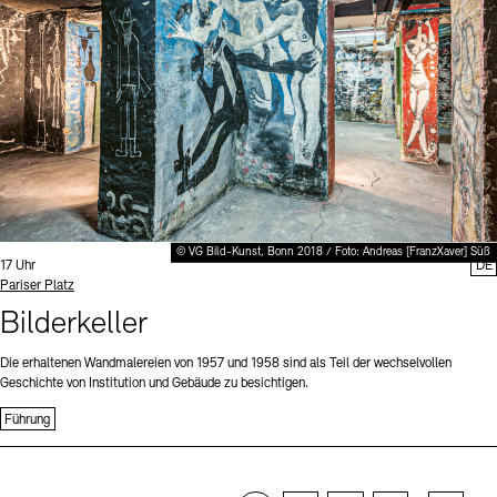
© VG Bild-Kunst, Bonn 2018 / Foto: Andreas [FranzXaver] Süß
Uhrzeit:
17 Uhr
DE
Standort
Pariser Platz
Bilderkeller
Die erhaltenen Wandmalereien von 1957 und 1958 sind als Teil der wechselvollen
Geschichte von Institution und Gebäude zu besichtigen.
Führung