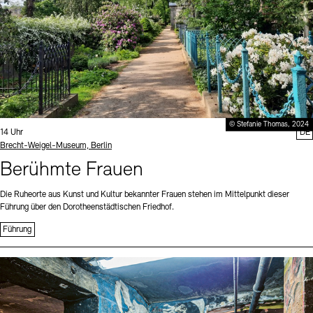
© Stefanie Thomas, 2024
Uhrzeit:
14 Uhr
DE
Standort
Brecht-Weigel-Museum, Berlin
Berühmte Frauen
Die Ruheorte aus Kunst und Kultur bekannter Frauen stehen im Mittelpunkt dieser
Führung über den Dorotheenstädtischen Friedhof.
Führung
Sprache