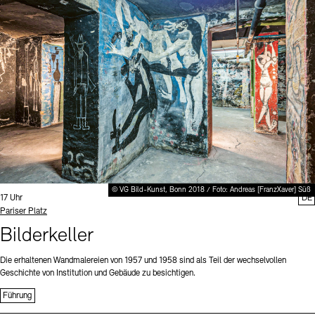
Digitale Sammlungen
Exil-Archive
Stellenangebote
Newsletter
Presse
Nachhaltigkeit
Kontakt
© VG Bild-Kunst, Bonn 2018 / Foto: Andreas [FranzXaver] Süß
Uhrzeit:
17 Uhr
DE
Standort
Pariser Platz
Bilderkeller
Die erhaltenen Wandmalereien von 1957 und 1958 sind als Teil der wechselvollen
Geschichte von Institution und Gebäude zu besichtigen.
Führung