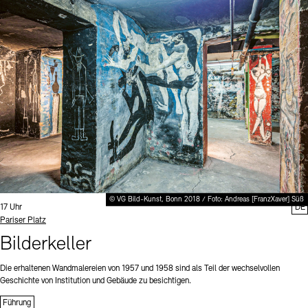
© VG Bild-Kunst, Bonn 2018 / Foto: Andreas [FranzXaver] Süß
Uhrzeit:
17 Uhr
DE
Standort
Pariser Platz
Bilderkeller
Die erhaltenen Wandmalereien von 1957 und 1958 sind als Teil der wechselvollen
Geschichte von Institution und Gebäude zu besichtigen.
Führung