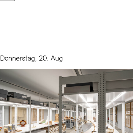
Donnerstag, 20. Aug
Events (1)
Sprache