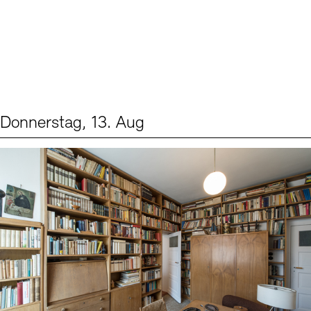
Donnerstag, 13. Aug
Events (2)
Sprache