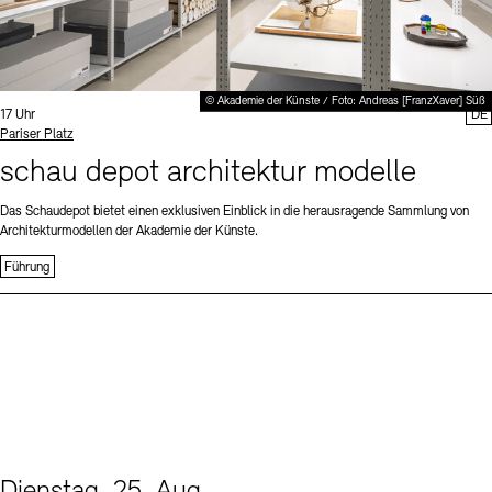
© Akademie der Künste / Foto: Andreas [FranzXaver] Süß
Uhrzeit:
17 Uhr
DE
Standort
Pariser Platz
schau depot architektur modelle
Das Schaudepot bietet einen exklusiven Einblick in die herausragende Sammlung von
Architekturmodellen der Akademie der Künste.
Führung
Dienstag, 25. Aug