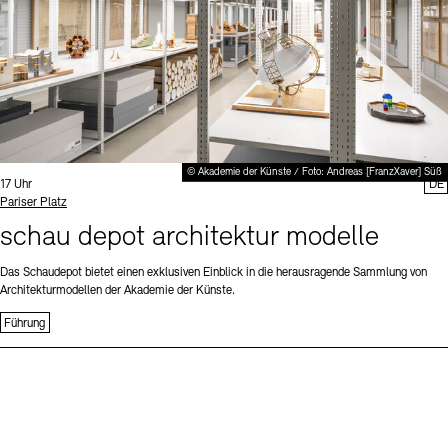
© Akademie der Künste / Foto: Andreas [FranzXaver] Süß
Uhrzeit:
17 Uhr
DE
Standort
Pariser Platz
schau depot architektur modelle
Das Schaudepot bietet einen exklusiven Einblick in die herausragende Sammlung von
Architekturmodellen der Akademie der Künste.
Führung