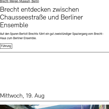
Standort
Brecht-Weigel-Museum, Berlin
Brecht entdecken zwischen
Chausseestraße und Berliner
Ensemble
Auf den Spuren Bertolt Brechts führt ein gut zweistündiger Spaziergang vom Brecht-
Haus zum Berliner Ensemble.
Führung
Mittwoch, 19. Aug
Events (1)
Sprache