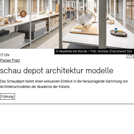
© Akademie der Künste / Foto: Andreas [FranzXaver] Süß
Uhrzeit:
17 Uhr
DE
Standort
Pariser Platz
schau depot architektur modelle
Das Schaudepot bietet einen exklusiven Einblick in die herausragende Sammlung von
Architekturmodellen der Akademie der Künste.
Führung