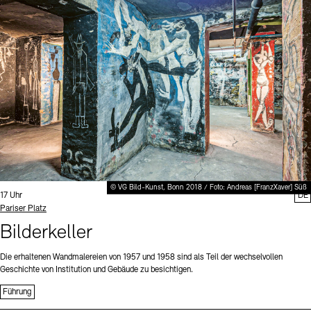
Digitale Sammlungen
Exil-Archive
Stellenangebote
Newsletter
Presse
Nachhaltigkeit
Kontakt
© VG Bild-Kunst, Bonn 2018 / Foto: Andreas [FranzXaver] Süß
Uhrzeit:
17 Uhr
DE
Standort
Pariser Platz
Bilderkeller
Die erhaltenen Wandmalereien von 1957 und 1958 sind als Teil der wechselvollen
Geschichte von Institution und Gebäude zu besichtigen.
Führung