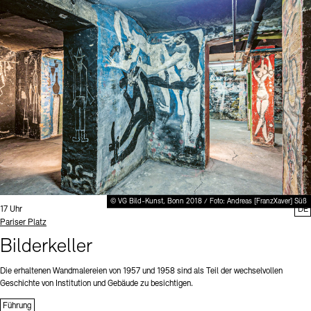
© VG Bild-Kunst, Bonn 2018 / Foto: Andreas [FranzXaver] Süß
Uhrzeit:
17 Uhr
DE
Standort
Pariser Platz
Bilderkeller
Die erhaltenen Wandmalereien von 1957 und 1958 sind als Teil der wechselvollen
Geschichte von Institution und Gebäude zu besichtigen.
Führung