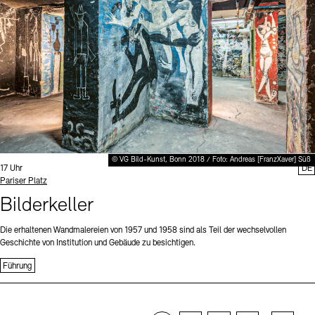
© VG Bild-Kunst, Bonn 2018 / Foto: Andreas [FranzXaver] Süß
Uhrzeit:
17 Uhr
DE
Standort
Pariser Platz
Bilderkeller
Die erhaltenen Wandmalereien von 1957 und 1958 sind als Teil der wechselvollen
Geschichte von Institution und Gebäude zu besichtigen.
Führung