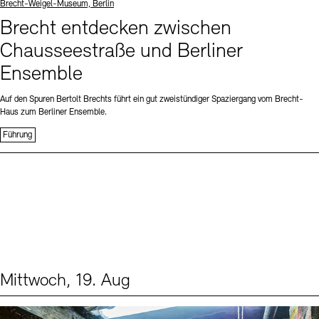
Standort
Brecht-Weigel-Museum, Berlin
Brecht entdecken zwischen
Chausseestraße und Berliner
Ensemble
Auf den Spuren Bertolt Brechts führt ein gut zweistündiger Spaziergang vom Brecht-
Haus zum Berliner Ensemble.
Führung
Mittwoch, 19. Aug
Events (1)
Sprache