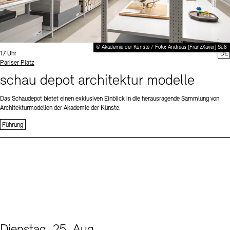
© Akademie der Künste / Foto: Andreas [FranzXaver] Süß
Uhrzeit:
17 Uhr
DE
Standort
Pariser Platz
schau depot architektur modelle
Das Schaudepot bietet einen exklusiven Einblick in die herausragende Sammlung von
Architekturmodellen der Akademie der Künste.
Führung
Dienstag, 25. Aug