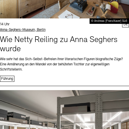
© Andreas [FranzXaver] Süß
Uhrzeit:
14 Uhr
DE
Standort
Anna-Seghers-Museum, Berlin
Wie Netty Reiling zu Anna Seghers
wurde
Wie sehr hat das Sich-Selbst-Befreien ihrer literarischen Figuren biografische Züge?
Eine Annäherung an den Wandel von der behüteten Tochter zur eigenwilligen
Schriftstellerin.
Führung
Sprache