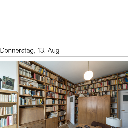
Donnerstag, 13. Aug
Events (2)
Sprache