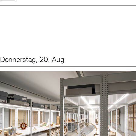
Donnerstag, 20. Aug
Events (1)
Sprache