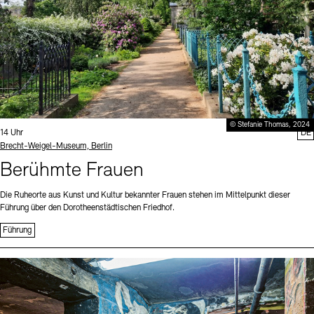
© Stefanie Thomas, 2024
Uhrzeit:
14 Uhr
DE
Standort
Brecht-Weigel-Museum, Berlin
Berühmte Frauen
Die Ruheorte aus Kunst und Kultur bekannter Frauen stehen im Mittelpunkt dieser
Führung über den Dorotheenstädtischen Friedhof.
Führung
Sprache