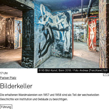
© VG Bild-Kunst, Bonn 2018 / Foto: Andreas [FranzXaver] Süß
Uhrzeit:
17 Uhr
DE
Standort
Pariser Platz
Bilderkeller
Die erhaltenen Wandmalereien von 1957 und 1958 sind als Teil der wechselvollen
Geschichte von Institution und Gebäude zu besichtigen.
Führung