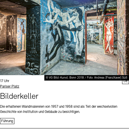
Digitale Sammlungen
Exil-Archive
Stellenangebote
Newsletter
Presse
Nachhaltigkeit
Kontakt
© VG Bild-Kunst, Bonn 2018 / Foto: Andreas [FranzXaver] Süß
Uhrzeit:
17 Uhr
DE
Standort
Pariser Platz
Bilderkeller
Die erhaltenen Wandmalereien von 1957 und 1958 sind als Teil der wechselvollen
Geschichte von Institution und Gebäude zu besichtigen.
Führung