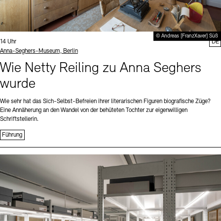
© Andreas [FranzXaver] Süß
Uhrzeit:
14 Uhr
DE
Standort
Anna-Seghers-Museum, Berlin
Wie Netty Reiling zu Anna Seghers
wurde
Wie sehr hat das Sich-Selbst-Befreien ihrer literarischen Figuren biografische Züge?
Eine Annäherung an den Wandel von der behüteten Tochter zur eigenwilligen
Schriftstellerin.
Führung
Sprache