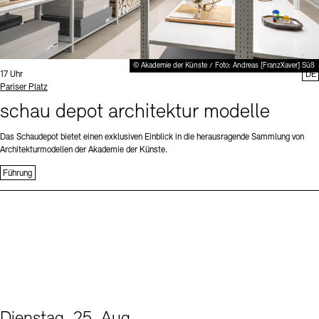
© Akademie der Künste / Foto: Andreas [FranzXaver] Süß
Uhrzeit:
17 Uhr
DE
Standort
Pariser Platz
schau depot architektur modelle
Das Schaudepot bietet einen exklusiven Einblick in die herausragende Sammlung von
Architekturmodellen der Akademie der Künste.
Führung
Dienstag, 25. Aug