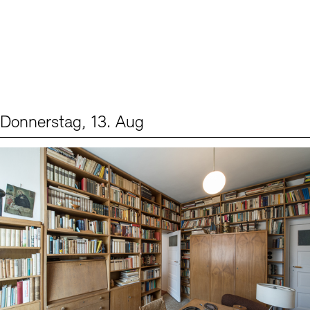
Donnerstag, 13. Aug
Events (2)
Sprache