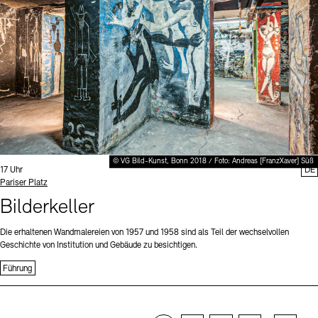
© VG Bild-Kunst, Bonn 2018 / Foto: Andreas [FranzXaver] Süß
Uhrzeit:
17 Uhr
DE
Standort
Pariser Platz
Bilderkeller
Die erhaltenen Wandmalereien von 1957 und 1958 sind als Teil der wechselvollen
Geschichte von Institution und Gebäude zu besichtigen.
Führung