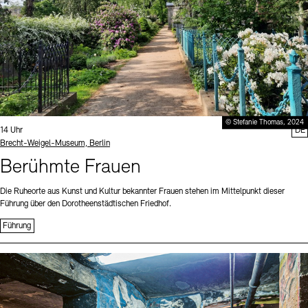
© Stefanie Thomas, 2024
Uhrzeit:
14 Uhr
DE
Standort
Brecht-Weigel-Museum, Berlin
Berühmte Frauen
Die Ruheorte aus Kunst und Kultur bekannter Frauen stehen im Mittelpunkt dieser
Führung über den Dorotheenstädtischen Friedhof.
Führung
Sprache