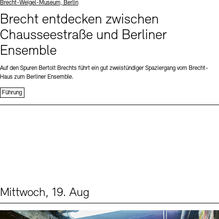
Standort
Brecht-Weigel-Museum, Berlin
Brecht entdecken zwischen
Chausseestraße und Berliner
Ensemble
Auf den Spuren Bertolt Brechts führt ein gut zweistündiger Spaziergang vom Brecht-
Haus zum Berliner Ensemble.
Führung
Mittwoch, 19. Aug
Events (1)
Sprache