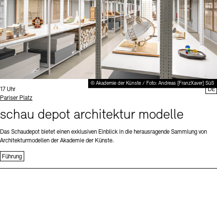
© Akademie der Künste / Foto: Andreas [FranzXaver] Süß
Uhrzeit:
17 Uhr
DE
Standort
Pariser Platz
schau depot architektur modelle
Das Schaudepot bietet einen exklusiven Einblick in die herausragende Sammlung von
Architekturmodellen der Akademie der Künste.
Führung