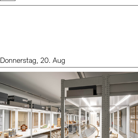
Donnerstag, 20. Aug
Events (1)
Sprache