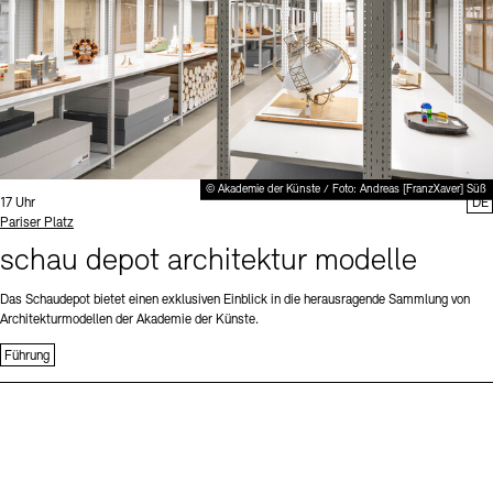
© Akademie der Künste / Foto: Andreas [FranzXaver] Süß
Uhrzeit:
17 Uhr
DE
Standort
Pariser Platz
schau depot architektur modelle
Das Schaudepot bietet einen exklusiven Einblick in die herausragende Sammlung von
Architekturmodellen der Akademie der Künste.
Führung