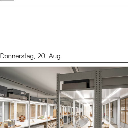
Donnerstag, 20. Aug
Events (1)
Sprache