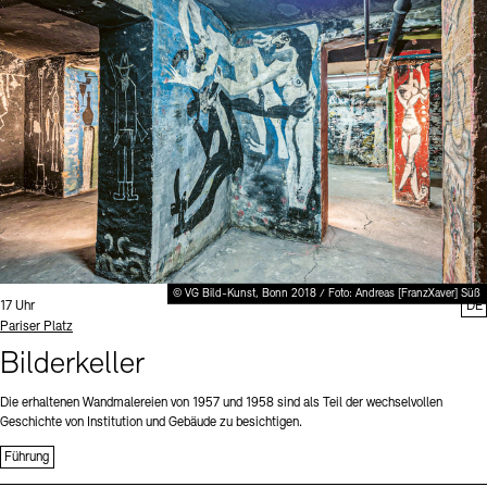
Digitale Sammlungen
Exil-Archive
Stellenangebote
Newsletter
Presse
Nachhaltigkeit
Kontakt
© VG Bild-Kunst, Bonn 2018 / Foto: Andreas [FranzXaver] Süß
Uhrzeit:
17 Uhr
DE
Standort
Pariser Platz
Bilderkeller
Die erhaltenen Wandmalereien von 1957 und 1958 sind als Teil der wechselvollen
Geschichte von Institution und Gebäude zu besichtigen.
Führung