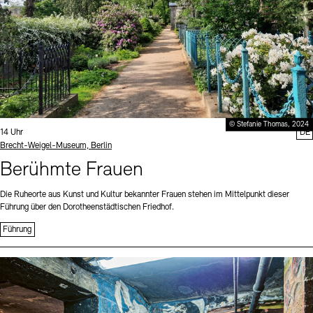
© Stefanie Thomas, 2024
Uhrzeit:
14 Uhr
DE
Standort
Brecht-Weigel-Museum, Berlin
Berühmte Frauen
Die Ruheorte aus Kunst und Kultur bekannter Frauen stehen im Mittelpunkt dieser
Führung über den Dorotheenstädtischen Friedhof.
Führung
Sprache