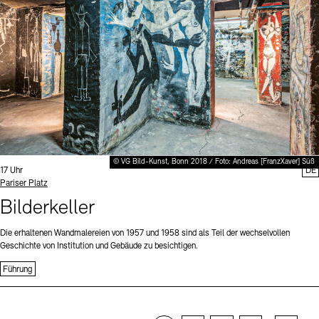
© VG Bild-Kunst, Bonn 2018 / Foto: Andreas [FranzXaver] Süß
Uhrzeit:
17 Uhr
DE
Standort
Pariser Platz
Bilderkeller
Die erhaltenen Wandmalereien von 1957 und 1958 sind als Teil der wechselvollen
Geschichte von Institution und Gebäude zu besichtigen.
Führung