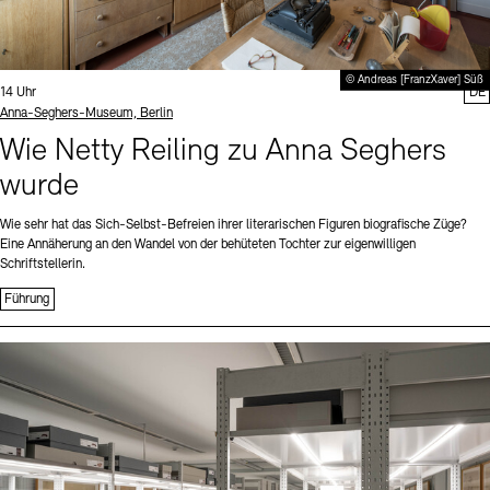
© Andreas [FranzXaver] Süß
Uhrzeit:
14 Uhr
DE
Standort
Anna-Seghers-Museum, Berlin
Wie Netty Reiling zu Anna Seghers
wurde
Wie sehr hat das Sich-Selbst-Befreien ihrer literarischen Figuren biografische Züge?
Eine Annäherung an den Wandel von der behüteten Tochter zur eigenwilligen
Schriftstellerin.
Führung
Sprache