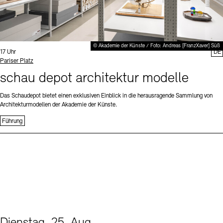
© Akademie der Künste / Foto: Andreas [FranzXaver] Süß
Uhrzeit:
17 Uhr
DE
Standort
Pariser Platz
schau depot architektur modelle
Das Schaudepot bietet einen exklusiven Einblick in die herausragende Sammlung von
Architekturmodellen der Akademie der Künste.
Führung
Dienstag, 25. Aug