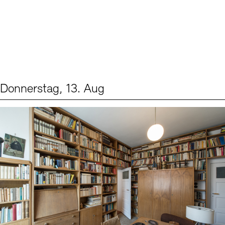
Donnerstag, 13. Aug
Events (2)
Sprache