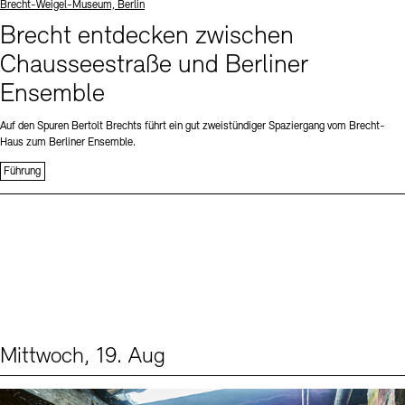
Standort
Brecht-Weigel-Museum, Berlin
Brecht entdecken zwischen
Chausseestraße und Berliner
Ensemble
Auf den Spuren Bertolt Brechts führt ein gut zweistündiger Spaziergang vom Brecht-
Haus zum Berliner Ensemble.
Führung
Mittwoch, 19. Aug
Events (1)
Sprache