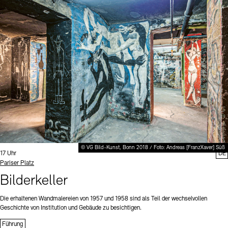
© VG Bild-Kunst, Bonn 2018 / Foto: Andreas [FranzXaver] Süß
Uhrzeit:
17 Uhr
DE
Standort
Pariser Platz
Bilderkeller
Die erhaltenen Wandmalereien von 1957 und 1958 sind als Teil der wechselvollen
Geschichte von Institution und Gebäude zu besichtigen.
Führung