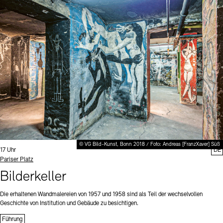
© VG Bild-Kunst, Bonn 2018 / Foto: Andreas [FranzXaver] Süß
Uhrzeit:
17 Uhr
DE
Standort
Pariser Platz
Bilderkeller
Die erhaltenen Wandmalereien von 1957 und 1958 sind als Teil der wechselvollen
Geschichte von Institution und Gebäude zu besichtigen.
Führung