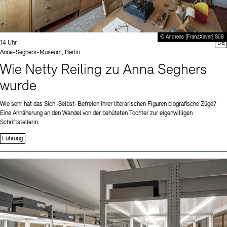
© Andreas [FranzXaver] Süß
Uhrzeit:
14 Uhr
DE
Standort
Anna-Seghers-Museum, Berlin
Wie Netty Reiling zu Anna Seghers
wurde
Wie sehr hat das Sich-Selbst-Befreien ihrer literarischen Figuren biografische Züge?
Eine Annäherung an den Wandel von der behüteten Tochter zur eigenwilligen
Schriftstellerin.
Führung
Sprache