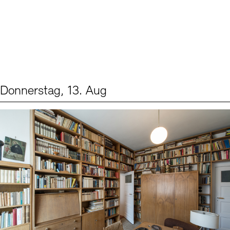
Donnerstag, 13. Aug
Events (2)
Sprache