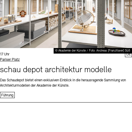
© Akademie der Künste / Foto: Andreas [FranzXaver] Süß
Uhrzeit:
17 Uhr
DE
Standort
Pariser Platz
schau depot architektur modelle
Das Schaudepot bietet einen exklusiven Einblick in die herausragende Sammlung von
Architekturmodellen der Akademie der Künste.
Führung