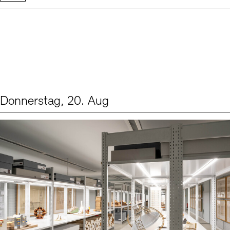
Donnerstag, 20. Aug
Events (1)
Sprache