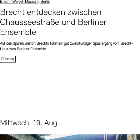
Standort
Brecht-Weigel-Museum, Berlin
Brecht entdecken zwischen
Chausseestraße und Berliner
Ensemble
Auf den Spuren Bertolt Brechts führt ein gut zweistündiger Spaziergang vom Brecht-
Haus zum Berliner Ensemble.
Führung
Mittwoch, 19. Aug
Events (1)
Sprache