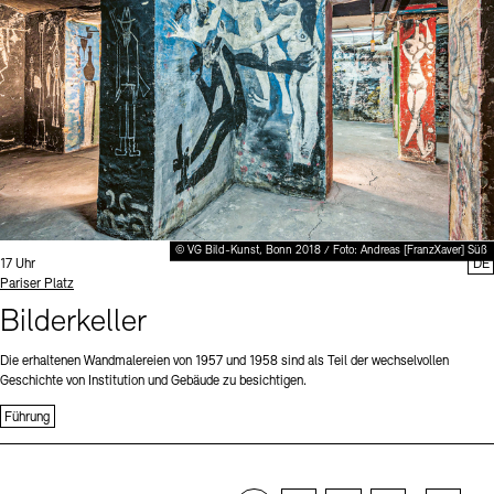
© VG Bild-Kunst, Bonn 2018 / Foto: Andreas [FranzXaver] Süß
Uhrzeit:
17 Uhr
DE
Standort
Pariser Platz
Bilderkeller
Die erhaltenen Wandmalereien von 1957 und 1958 sind als Teil der wechselvollen
Geschichte von Institution und Gebäude zu besichtigen.
Führung