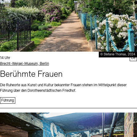
© Stefanie Thomas, 2024
Uhrzeit:
14 Uhr
DE
Standort
Brecht-Weigel-Museum, Berlin
Berühmte Frauen
Die Ruheorte aus Kunst und Kultur bekannter Frauen stehen im Mittelpunkt dieser
Führung über den Dorotheenstädtischen Friedhof.
Führung
Sprache