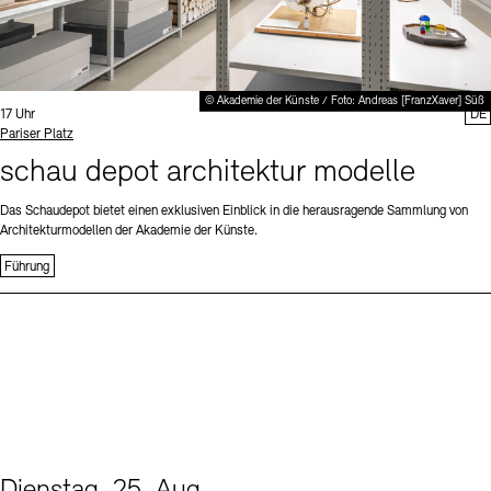
© Akademie der Künste / Foto: Andreas [FranzXaver] Süß
Uhrzeit:
17 Uhr
DE
Standort
Pariser Platz
schau depot architektur modelle
Das Schaudepot bietet einen exklusiven Einblick in die herausragende Sammlung von
Architekturmodellen der Akademie der Künste.
Führung
Dienstag, 25. Aug