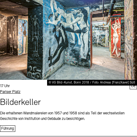
Digitale Sammlungen
Exil-Archive
Stellenangebote
Newsletter
Presse
Nachhaltigkeit
Kontakt
© VG Bild-Kunst, Bonn 2018 / Foto: Andreas [FranzXaver] Süß
Uhrzeit:
17 Uhr
DE
Standort
Pariser Platz
Bilderkeller
Die erhaltenen Wandmalereien von 1957 und 1958 sind als Teil der wechselvollen
Geschichte von Institution und Gebäude zu besichtigen.
Führung