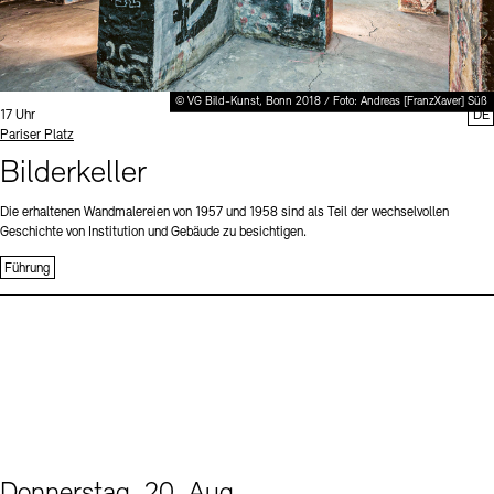
© VG Bild-Kunst, Bonn 2018 / Foto: Andreas [FranzXaver] Süß
Uhrzeit:
17 Uhr
DE
Standort
Pariser Platz
Bilderkeller
Die erhaltenen Wandmalereien von 1957 und 1958 sind als Teil der wechselvollen
Geschichte von Institution und Gebäude zu besichtigen.
Führung
Donnerstag, 20. Aug