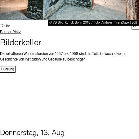
© VG Bild-Kunst, Bonn 2018 / Foto: Andreas [FranzXaver] Süß
Uhrzeit:
17 Uhr
DE
Standort
Pariser Platz
Bilderkeller
Die erhaltenen Wandmalereien von 1957 und 1958 sind als Teil der wechselvollen
Geschichte von Institution und Gebäude zu besichtigen.
Führung
Donnerstag, 13. Aug