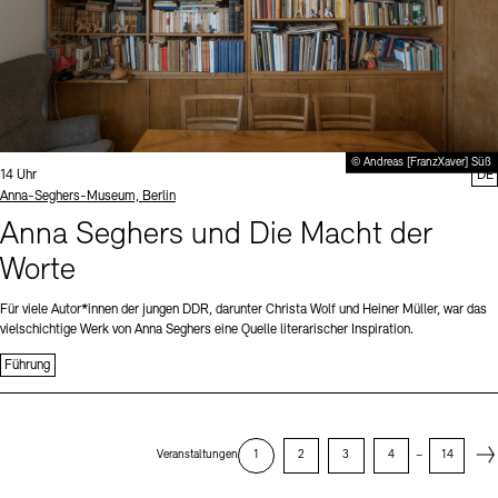
© Andreas [FranzXaver] Süß
Uhrzeit:
14 Uhr
DE
Standort
Anna-Seghers-Museum, Berlin
Anna Seghers und Die Macht der
Worte
Für viele Autor*innen der jungen DDR, darunter Christa Wolf und Heiner Müller, war das
vielschichtige Werk von Anna Seghers eine Quelle literarischer Inspiration.
Führung
Next
Veranstaltungen
1
2
3
4
–
14