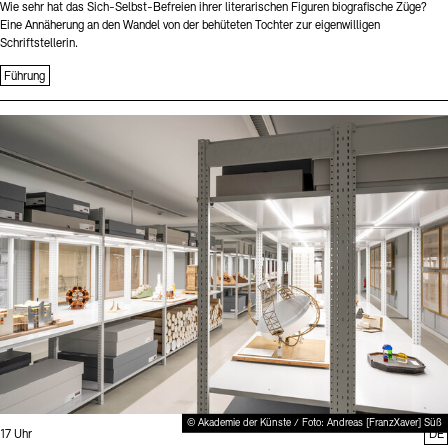
Wie sehr hat das Sich-Selbst-Befreien ihrer literarischen Figuren biografische Züge?
Eine Annäherung an den Wandel von der behüteten Tochter zur eigenwilligen
Schriftstellerin.
Führung
Sprache
© Akademie der Künste / Foto: Andreas [FranzXaver] Süß
Uhrzeit:
17 Uhr
DE