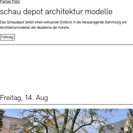
Standort
Pariser Platz
schau depot architektur modelle
Das Schaudepot bietet einen exklusiven Einblick in die herausragende Sammlung von
Architekturmodellen der Akademie der Künste.
Führung
Freitag, 14. Aug
Events (1)
Sprache