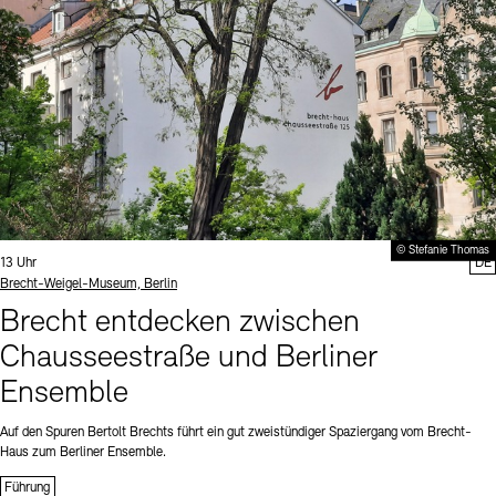
© Stefanie Thomas
Uhrzeit:
13 Uhr
DE
Standort
Brecht-Weigel-Museum, Berlin
Brecht entdecken zwischen
Chausseestraße und Berliner
Ensemble
Auf den Spuren Bertolt Brechts führt ein gut zweistündiger Spaziergang vom Brecht-
Haus zum Berliner Ensemble.
Führung