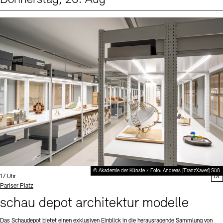
Events (1)
Sprache
© Akademie der Künste / Foto: Andreas [FranzXaver] Süß
Uhrzeit:
17 Uhr
DE
Standort
Pariser Platz
schau depot architektur modelle
Das Schaudepot bietet einen exklusiven Einblick in die herausragende Sammlung von