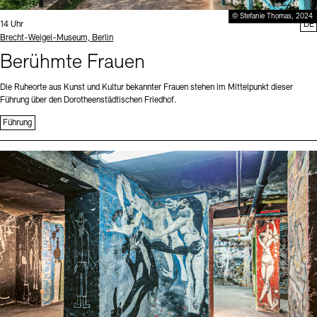
© Stefanie Thomas, 2024
Uhrzeit:
14 Uhr
DE
Standort
Brecht-Weigel-Museum, Berlin
Berühmte Frauen
Die Ruheorte aus Kunst und Kultur bekannter Frauen stehen im Mittelpunkt dieser
Führung über den Dorotheenstädtischen Friedhof.
Führung
Sprache